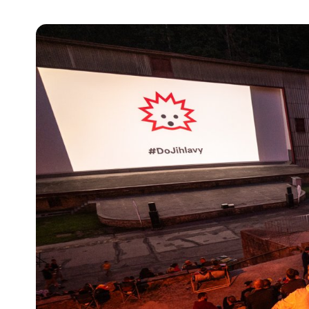
Pra
Ka