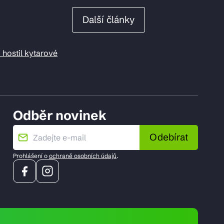
Další články
 hostil kytarové
Odběr novinek
Odebírat
Prohlášení o
ochraně osobních údajů
.