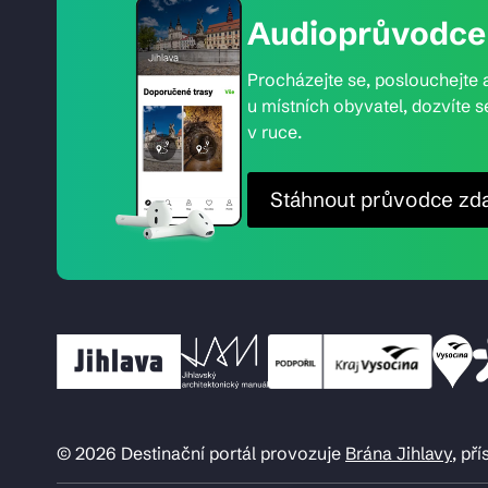
Audioprůvodce 
Procházejte se, poslouchejte a
u místních obyvatel, dozvíte s
v ruce.
Stáhnout průvodce zd
© 2026 Destinační portál provozuje
Brána Jihlavy
, př