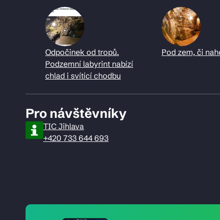
Odpočinek od tropů.
Pod zem, či nah
Podzemní labyrint nabízí
chlad i svítící chodbu
Pro návštěvníky
TIC Jihlava
+420 733 644 693