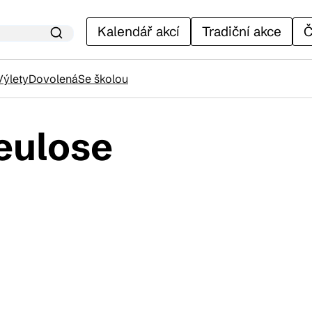
Kalendář akcí
Tradiční akce
Č
Výlety
Dovolená
Se školou
Heulose
lendář akcí
adiční akce
ánky
venýry