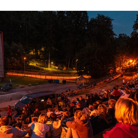
ktické info
m vyrazit
CS
EN
DE
© 2026 Brána Jihlavy