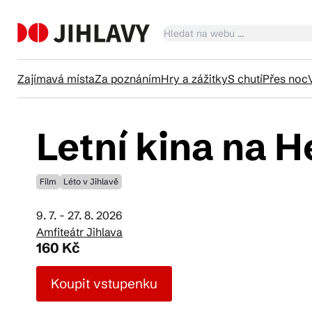
Zajímavá místa
Za poznáním
Hry a zážitky
S chutí
Přes noc
Letní kina na 
Ka
Film
Léto v Jihlavě
Tr
9. 7. - 27. 8. 2026
Amfiteátr Jihlava
Čl
160 Kč
Koupit vstupenku
Su