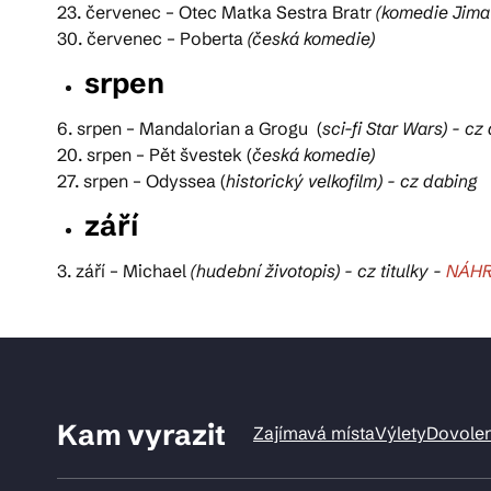
23. červenec – Otec Matka Sestra Bratr
(
komedie Jima 
30. červenec – Poberta
(
česká komedie)
srpen
6. srpen – Mandalorian a Grogu (
sci-fi Star Wars) - cz
20. srpen – Pět švestek (
česká komedie)
27. srpen – Odyssea (
historický velkofilm) - cz dabing
září
3. září – Michael
(hudební životopis) - cz titulky -
NÁHR
Kam vyrazit
Zajímavá místa
Výlety
Dovole