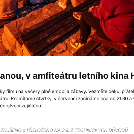
ívanou, v amfiteátru letního kin
ky filmu na večery plné emocí a zábavy. Vezměte deku, přátele a
eátru. Promítáme čtvrtky, v červenci začínáme cca od 21:30 a
čerstvení zajištěno.
lky - ZRUŠENO a PŘELOŽENO NA 3.9. Z TECHNICKÝCH DŮVODŮ