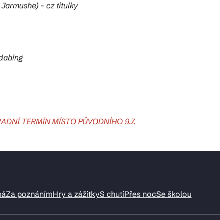
Jarmushe) - cz titulky
 dabing
ADNÍ TERMÍN MÍSTO PŮVODNÍHO 9.7.
ná
Za poznáním
Hry a zážitky
S chutí
Přes noc
Se školou