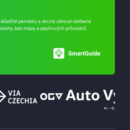
e důležité památky a skrytá zákoutí oblíbená
ní polohy, bez mapy a papírových průvodců