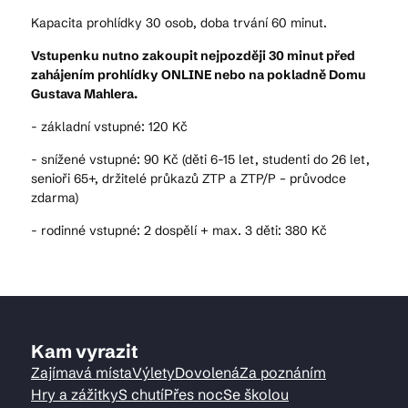
Kapacita prohlídky 30 osob, doba trvání 60 minut.
Vstupenku nutno zakoupit nejpozději 30 minut před
zahájením prohlídky ONLINE nebo na pokladně Domu
Gustava Mahlera.
- základní vstupné: 120 Kč
- snížené vstupné: 90 Kč (děti 6-15 let, studenti do 26 let,
senioři 65+, držitelé průkazů ZTP a ZTP/P – průvodce
zdarma)
- rodinné vstupné: 2 dospělí + max. 3 děti: 380 Kč
Kam vyrazit
Zajímavá místa
Výlety
Dovolená
Za poznáním
Hry a zážitky
S chutí
Přes noc
Se školou