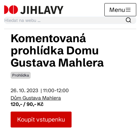
Menu
Komentovaná
Kalendář akcí
prohlídka Domu
Gustava Mahlera
Tradiční akce
Prohlídka
Články
26. 10. 2023
| 11:00-12:00
Dům Gustava Mahlera
120,- / 90,- Kč
Suvenýry
Koupit vstupenku
Praktické info