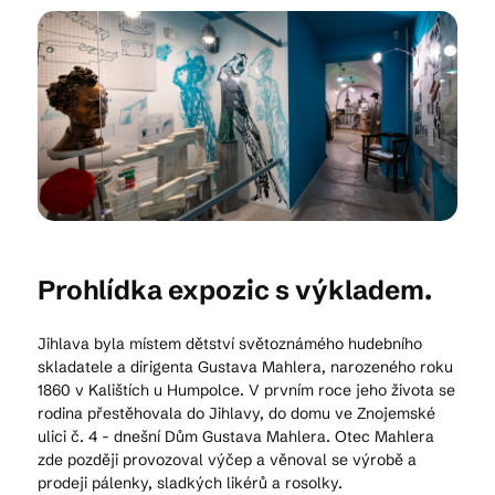
Kam vyrazit
CS
EN
DE
Prohlídka expozic s výkladem.
© 2026 Brána Jihlavy
Jihlava byla místem dětství světoznámého hudebního
skladatele a dirigenta Gustava Mahlera, narozeného roku
1860 v Kalištích u Humpolce. V prvním roce jeho života se
rodina přestěhovala do Jihlavy, do domu ve Znojemské
ulici č. 4 - dnešní Dům Gustava Mahlera. Otec Mahlera
zde později provozoval výčep a věnoval se výrobě a
prodeji pálenky, sladkých likérů a rosolky.