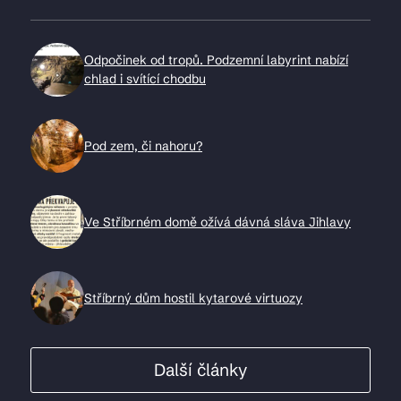
Odpočinek od tropů. Podzemní labyrint nabízí
chlad i svítící chodbu
Pod zem, či nahoru?
Ve Stříbrném domě ožívá dávná sláva Jihlavy
Stříbrný dům hostil kytarové virtuozy
Další články