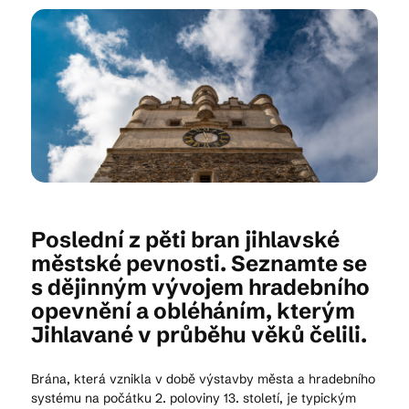
Kam vyrazit
CS
EN
DE
Poslední z pěti bran jihlavské
© 2026 Brána Jihlavy
městské pevnosti. Seznamte se
s dějinným vývojem hradebního
opevnění a obléháním, kterým
Jihlavané v průběhu věků čelili.
Brána, která vznikla v době výstavby města a hradebního
systému na počátku 2. poloviny 13. století, je typickým