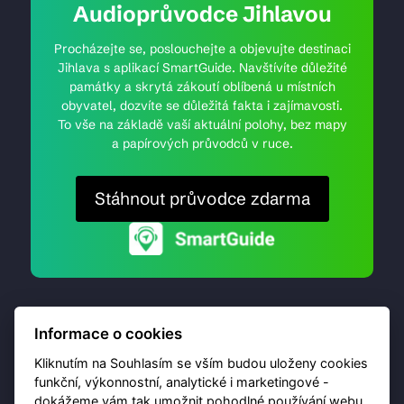
Audioprůvodce Jihlavou
Procházejte se, poslouchejte a objevujte destinaci
Jihlava s aplikací SmartGuide. Navštívíte důležité
památky a skrytá zákoutí oblíbená u místních
obyvatel, dozvíte se důležitá fakta i zajímavosti.
To vše na základě vaší aktuální polohy, bez mapy
a papírových průvodců v ruce.
Stáhnout průvodce zdarma
Informace o cookies
Kliknutím na Souhlasím se vším budou uloženy cookies
funkční, výkonnostní, analytické i marketingové -
dokážeme vám tak umožnit pohodlné používání webu,