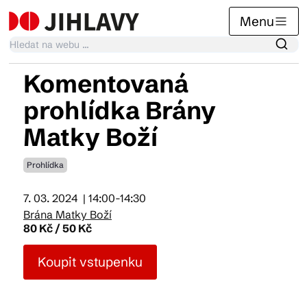
Menu
Komentovaná
Kalendář akcí
prohlídka Brány
Matky Boží
Tradiční akce
Prohlídka
Články
7. 03. 2024
| 14:00-14:30
Brána Matky Boží
80 Kč / 50 Kč
Suvenýry
Koupit vstupenku
Praktické info