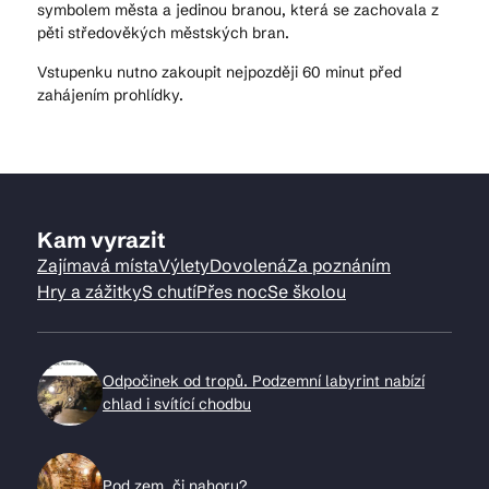
symbolem města a jedinou branou, která se zachovala z
pěti středověkých městských bran.
Vstupenku nutno zakoupit nejpozději 60 minut před
zahájením prohlídky.
Kam vyrazit
Zajímavá místa
Výlety
Dovolená
Za poznáním
Hry a zážitky
S chutí
Přes noc
Se školou
Odpočinek od tropů. Podzemní labyrint nabízí
chlad i svítící chodbu
Pod zem, či nahoru?