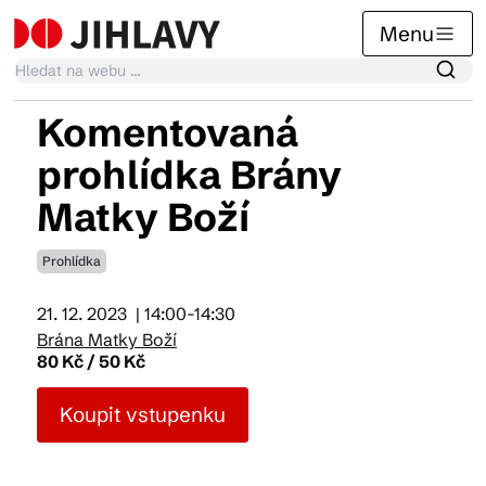
Menu
Komentovaná
Kalendář akcí
prohlídka Brány
Matky Boží
Tradiční akce
Prohlídka
Články
21. 12. 2023
| 14:00-14:30
Brána Matky Boží
80 Kč / 50 Kč
Suvenýry
Koupit vstupenku
Praktické info