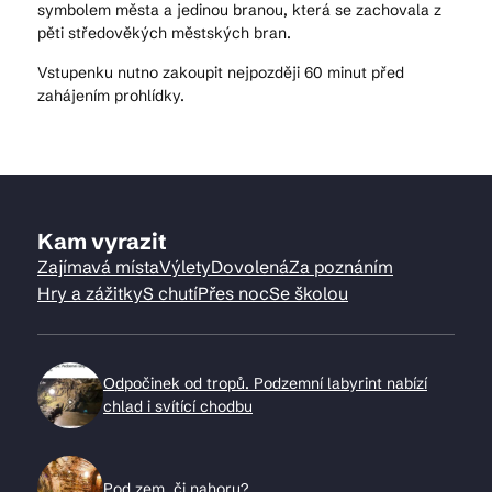
symbolem města a jedinou branou, která se zachovala z
pěti středověkých městských bran.
Vstupenku nutno zakoupit nejpozději 60 minut před
zahájením prohlídky.
Kam vyrazit
Zajímavá místa
Výlety
Dovolená
Za poznáním
Hry a zážitky
S chutí
Přes noc
Se školou
Odpočinek od tropů. Podzemní labyrint nabízí
chlad i svítící chodbu
Pod zem, či nahoru?