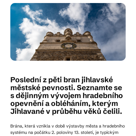
Kam vyrazit
CS
EN
DE
Poslední z pěti bran jihlavské
© 2026 Brána Jihlavy
městské pevnosti. Seznamte se
s dějinným vývojem hradebního
opevnění a obléháním, kterým
Jihlavané v průběhu věků čelili.
Brána, která vznikla v době výstavby města a hradebního
systému na počátku 2. poloviny 13. století, je typickým