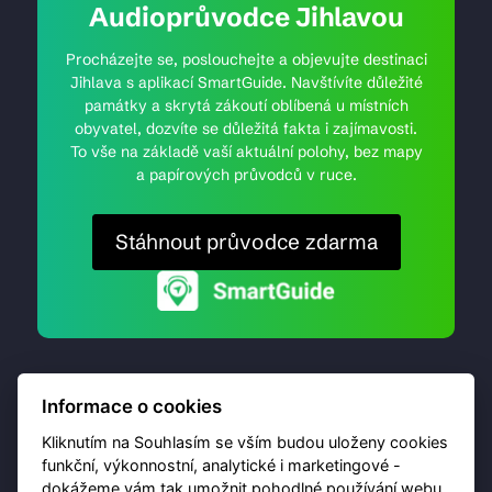
Audioprůvodce Jihlavou
Procházejte se, poslouchejte a objevujte destinaci
Jihlava s aplikací SmartGuide. Navštívíte důležité
památky a skrytá zákoutí oblíbená u místních
obyvatel, dozvíte se důležitá fakta i zajímavosti.
To vše na základě vaší aktuální polohy, bez mapy
a papírových průvodců v ruce.
Stáhnout průvodce zdarma
Informace o cookies
Kliknutím na Souhlasím se vším budou uloženy cookies
funkční, výkonnostní, analytické i marketingové -
dokážeme vám tak umožnit pohodlné používání webu,