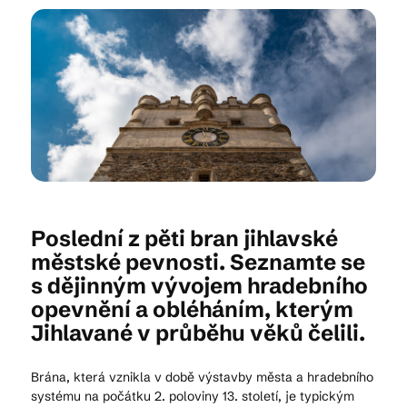
Kam vyrazit
CS
EN
DE
Poslední z pěti bran jihlavské
© 2026 Brána Jihlavy
městské pevnosti. Seznamte se
s dějinným vývojem hradebního
opevnění a obléháním, kterým
Jihlavané v průběhu věků čelili.
Brána, která vznikla v době výstavby města a hradebního
systému na počátku 2. poloviny 13. století, je typickým