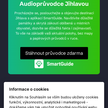
Audioprůvodce Jihlavou
Procházejte se, poslouchejte a objevujte destinaci
Jihlava s aplikací SmartGuide. Navštívíte důležité
památky a skrytá zákoutí oblíbená u místních
obyvatel, dozvíte se důležitá fakta i zajímavosti.
To vše na základě vaší aktuální polohy, bez mapy
a papírových průvodců v ruce.
Stáhnout průvodce zdarma
Informace o cookies
Kliknutím na Souhlasím se vším budou uloženy cookies
funkční, výkonnostní, analytické i marketingové -
dokážeme vám tak umožnit pohodlné používání webu,