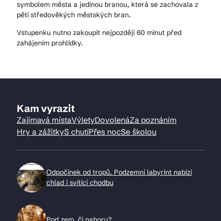
symbolem města a jedinou branou, která se zachovala z
pěti středověkých městských bran.
Vstupenku nutno zakoupit nejpozději 60 minut před
zahájením prohlídky.
Kam vyrazit
Zajímavá místa
Výlety
Dovolená
Za poznáním
Hry a zážitky
S chutí
Přes noc
Se školou
Odpočinek od tropů. Podzemní labyrint nabízí
chlad i svítící chodbu
Pod zem, či nahoru?