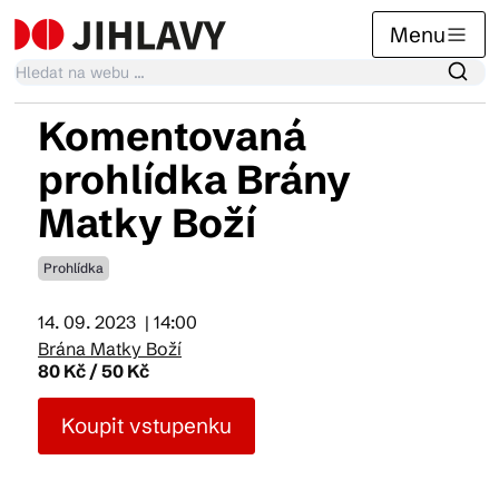
Menu
Komentovaná
Kalendář akcí
prohlídka Brány
Matky Boží
Tradiční akce
Prohlídka
Články
14. 09. 2023
| 14:00
Brána Matky Boží
80 Kč / 50 Kč
Suvenýry
Koupit vstupenku
Praktické info