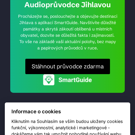
Audioprůvodce Jihlavou
Procházejte se, poslouchejte a objevujte destinaci
Jihlava s aplikací SmartGuide. Navštívíte důležité
památky a skrytá zákoutí oblíbená u místních
obyvatel, dozvíte se důležitá fakta i zajímavosti.
To vše na základě vaší aktuální polohy, bez mapy
a papírových průvodců v ruce.
Stáhnout průvodce zdarma
Informace o cookies
Kliknutím na Souhlasím se vším budou uloženy cookies
funkční, výkonnostní, analytické i marketingové -
dokážeme vám tak umožnit pohodlné používání webu,