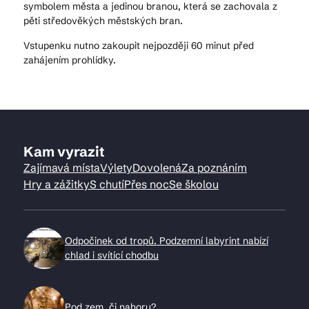
symbolem města a jedinou branou, která se zachovala z
pěti středověkých městských bran.
Vstupenku nutno zakoupit nejpozději 60 minut před
zahájením prohlídky.
Kam vyrazit
Zajímavá místa
Výlety
Dovolená
Za poznáním
Hry a zážitky
S chutí
Přes noc
Se školou
Odpočinek od tropů. Podzemní labyrint nabízí
chlad i svítící chodbu
Pod zem, či nahoru?