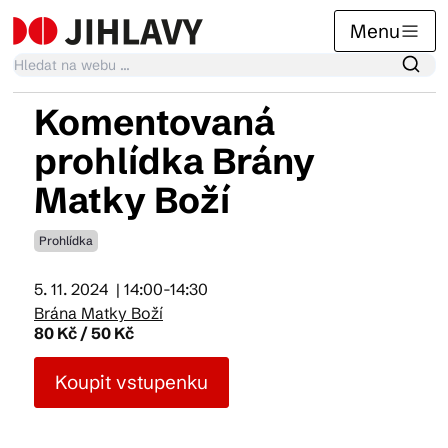
Menu
Komentovaná
Kalendář akcí
prohlídka Brány
Matky Boží
Tradiční akce
Prohlídka
Články
5. 11. 2024
| 14:00-14:30
Brána Matky Boží
80 Kč / 50 Kč
Suvenýry
Koupit vstupenku
Praktické info