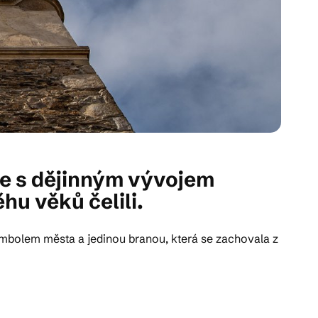
se s dějinným vývojem
u věků čelili.
symbolem města a jedinou branou, která se zachovala z