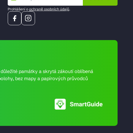
Prohlášení o
ochraně osobních údajů
.
e důležité památky a skrytá zákoutí oblíbená
ní polohy, bez mapy a papírových průvodců