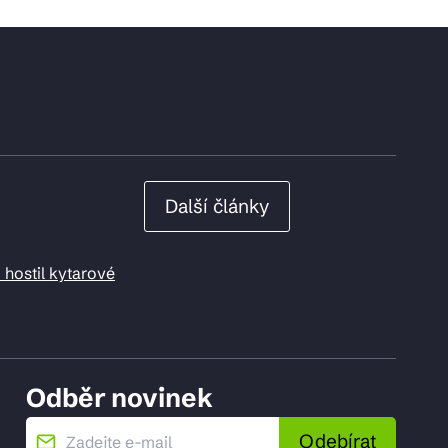
Další články
 hostil kytarové
Odběr novinek
Odebírat