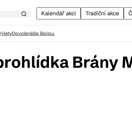
Kalendář akcí
Tradiční akce
Č
Výlety
Dovolená
Se školou
rohlídka Brány M
lendář akcí
adiční akce
ánky
venýry