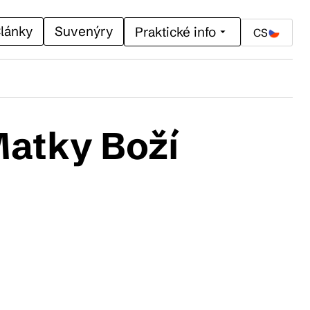
lánky
Suvenýry
Praktické info
CS
atky Boží