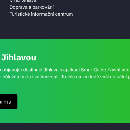
Doprava a parkování
Turistické informační centrum
Jihlavou
 objevujte destinaci Jihlava s aplikací SmartGuide. Navštívít
e důležitá fakta i zajímavosti. To vše na základě vaší aktuál
arma