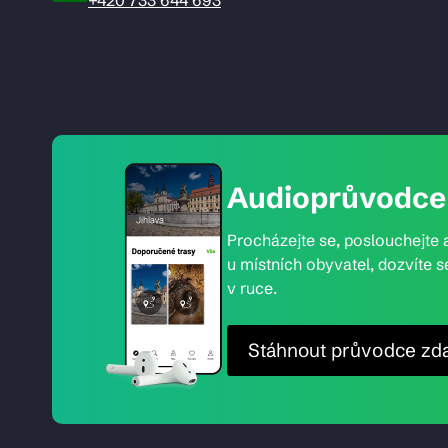
Audioprůvodce 
Procházejte se, poslouchejte a
u místních obyvatel, dozvíte s
v ruce.
Stáhnout průvodce zd