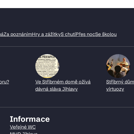
ná
Za poznáním
Hry a zážitky
S chutí
Přes noc
Se školou
oru?
Ve Stříbrném domě ožívá
Stříbrný dům
dávná sláva Jihlavy
virtuozy
Informace
Veřejné WC
MHD Jihlava