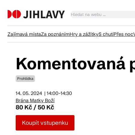
Zajímavá místa
Za poznáním
Hry a zážitky
S chutí
Přes noc
Komentovaná p
Ka
Prohlídka
Tr
14. 05. 2024
| 14:00-14:30
Brána Matky Boží
Čl
80 Kč / 50 Kč
Koupit vstupenku
Su