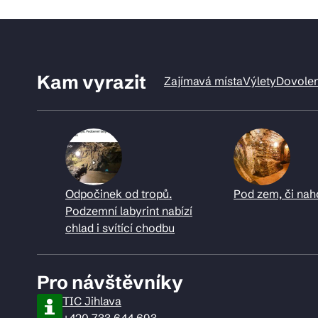
Kam vyrazit
Zajímavá místa
Výlety
Dovole
Odpočinek od tropů.
Pod zem, či nah
Podzemní labyrint nabízí
chlad i svítící chodbu
Pro návštěvníky
TIC Jihlava
+420 733 644 693