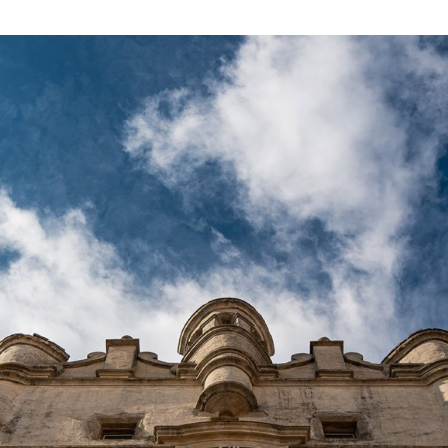
ktické info
m vyrazit
CS
EN
DE
© 2026 Brána Jihlavy