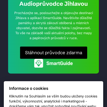
Audioprůvodce Jihlavou
Procházejte se, poslouchejte a objevujte destinaci
Jihlava s aplikací SmartGuide. Navštívíte důležité
památky a skrytá zákoutí oblíbená u místních
obyvatel, dozvíte se důležitá fakta i zajímavosti.
To vše na základě vaší aktuální polohy, bez mapy
a papírových průvodců v ruce.
Stáhnout průvodce zdarma
Informace o cookies
Kliknutím na Souhlasím se vším budou uloženy cookies
funkční, výkonnostní, analytické i marketingové -
dokážeme vám tak umožnit pohodlné používání webu,