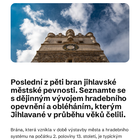
Kam vyrazit
CS
EN
DE
Poslední z pěti bran jihlavské
© 2026 Brána Jihlavy
městské pevnosti. Seznamte se
s dějinným vývojem hradebního
opevnění a obléháním, kterým
Jihlavané v průběhu věků čelili.
Brána, která vznikla v době výstavby města a hradebního
systému na počátku 2. poloviny 13. století, je typickým