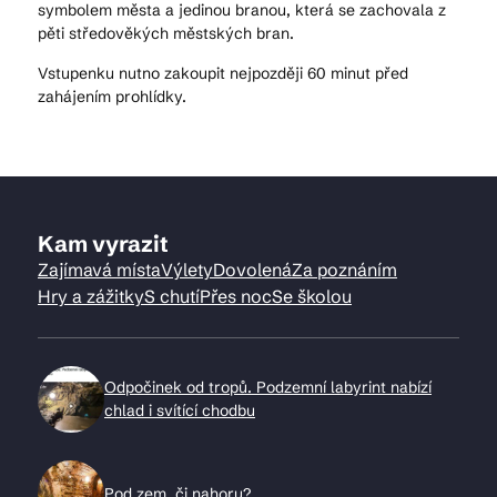
symbolem města a jedinou branou, která se zachovala z
pěti středověkých městských bran.
Vstupenku nutno zakoupit nejpozději 60 minut před
zahájením prohlídky.
Kam vyrazit
Zajímavá místa
Výlety
Dovolená
Za poznáním
Hry a zážitky
S chutí
Přes noc
Se školou
Odpočinek od tropů. Podzemní labyrint nabízí
chlad i svítící chodbu
Pod zem, či nahoru?