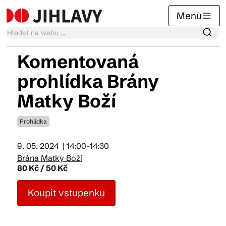
Menu
Komentovaná
Kalendář akcí
prohlídka Brány
Matky Boží
Tradiční akce
Prohlídka
Články
9. 05. 2024
| 14:00-14:30
Brána Matky Boží
80 Kč / 50 Kč
Suvenýry
Koupit vstupenku
Praktické info