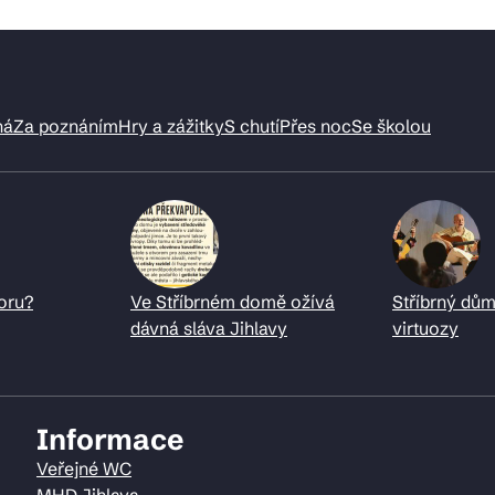
ná
Za poznáním
Hry a zážitky
S chutí
Přes noc
Se školou
oru?
Ve Stříbrném domě ožívá
Stříbrný dům
dávná sláva Jihlavy
virtuozy
Informace
Veřejné WC
MHD Jihlava