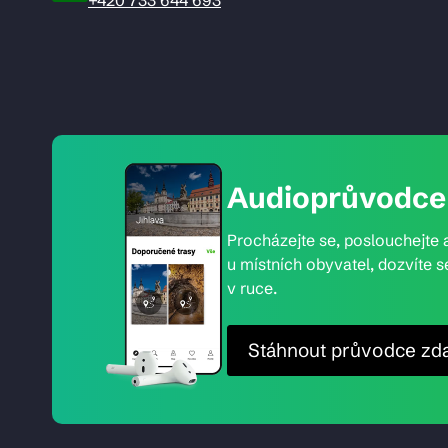
Audioprůvodce 
Procházejte se, poslouchejte a
u místních obyvatel, dozvíte s
v ruce.
Stáhnout průvodce zd