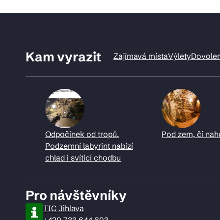
Kam vyrazit
Zajímavá místa
Výlety
Dovole
Odpočinek od tropů.
Pod zem, či nah
Podzemní labyrint nabízí
chlad i svítící chodbu
Pro návštěvníky
TIC Jihlava
+420 733 644 693