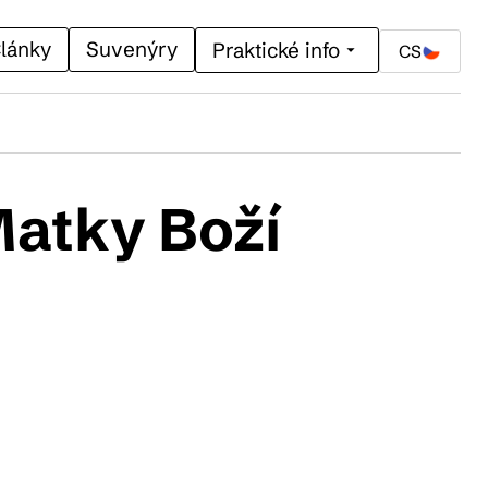
lánky
Suvenýry
Praktické info
CS
atky Boží