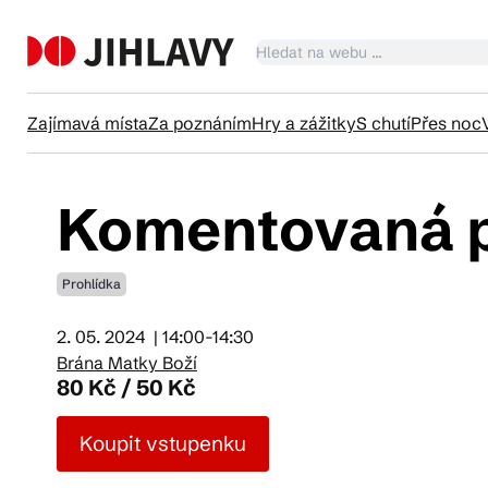
Zajímavá místa
Za poznáním
Hry a zážitky
S chutí
Přes noc
Komentovaná p
Ka
Prohlídka
Tr
2. 05. 2024
| 14:00-14:30
Brána Matky Boží
Čl
80 Kč / 50 Kč
Koupit vstupenku
Su