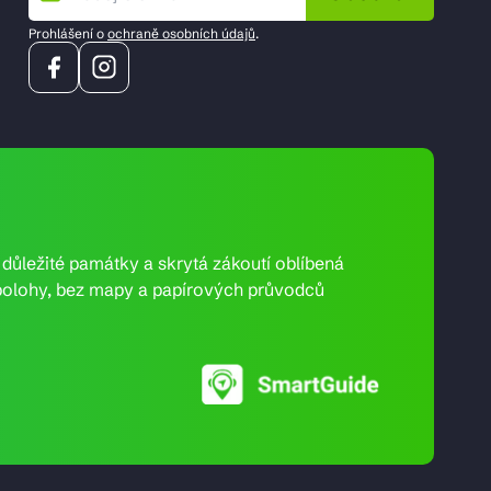
Prohlášení o
ochraně osobních údajů
.
e důležité památky a skrytá zákoutí oblíbená
ní polohy, bez mapy a papírových průvodců