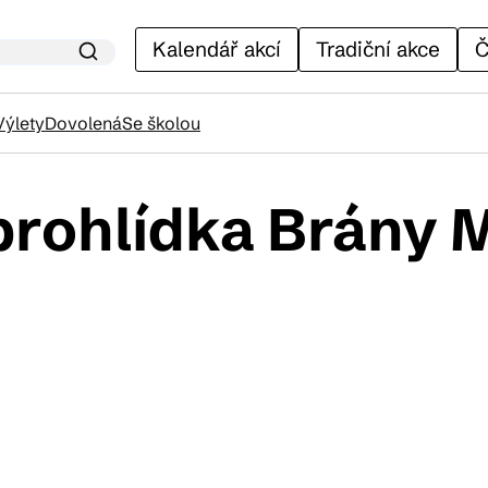
Kalendář akcí
Tradiční akce
Č
Výlety
Dovolená
Se školou
rohlídka Brány M
lendář akcí
adiční akce
ánky
venýry