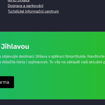
Doprava a parkování
Turistické informační centrum
Jihlavou
 objevujte destinaci Jihlava s aplikací SmartGuide. Navštívít
e důležitá fakta i zajímavosti. To vše na základě vaší aktuál
arma