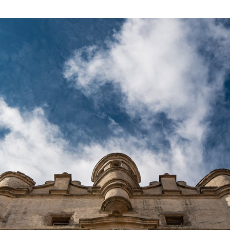
ktické info
m vyrazit
CS
EN
DE
© 2026 Brána Jihlavy