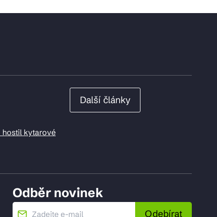
Další články
 hostil kytarové
Odběr novinek
Odebírat