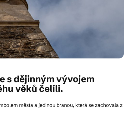
se s dějinným vývojem
u věků čelili.
symbolem města a jedinou branou, která se zachovala z