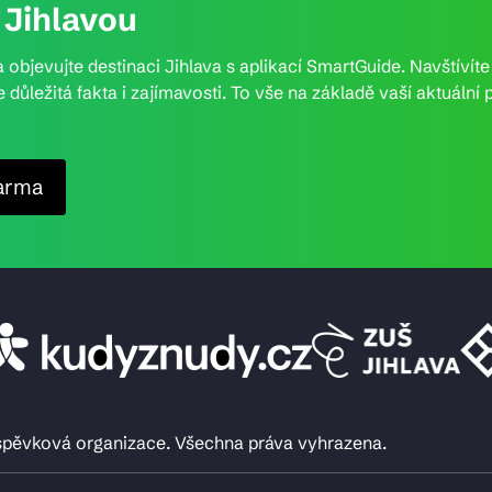
Jihlavou
 objevujte destinaci Jihlava s aplikací SmartGuide. Navštívít
e důležitá fakta i zajímavosti. To vše na základě vaší aktuál
arma
íspěvková organizace. Všechna práva vyhrazena.