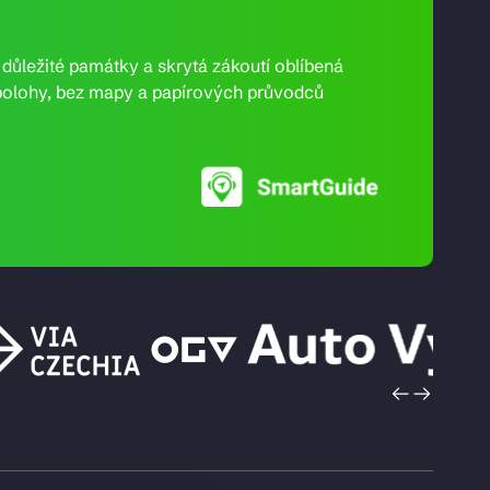
e důležité památky a skrytá zákoutí oblíbená
ní polohy, bez mapy a papírových průvodců