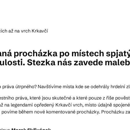
ktické info
m vyrazit
 procházka po místech spjatých
nulosti. Stezka nás zavede mal
CS
EN
DE
 práva útrpného? Navštívíme místa kde se odehrály hrdelní zl
tního práva, které jsou skutečné a které pouze z říše pově
© 2026 Brána Jihlavy
až na legendami opředený Krkavčí vrch, místo údajně spojené 
 si povíme během nové komentované procházky. Procházku z
hlava
Marek Skřivánek.