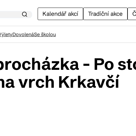
Kalendář akcí
Tradiční akce
Č
Výlety
Dovolená
Se školou
rocházka - Po st
lendář akcí
na vrch Krkavčí
adiční akce
ánky
venýry