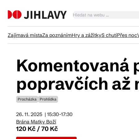
Zajímavá místa
Za poznáním
Hry a zážitky
S chutí
Přes noc
Komentovaná p
Ka
popravčích až 
Tr
Procházka
Prohlídka
Čl
26. 11. 2025
| 15:30-17:30
Brána Matky Boží
120 Kč / 70 Kč
Su