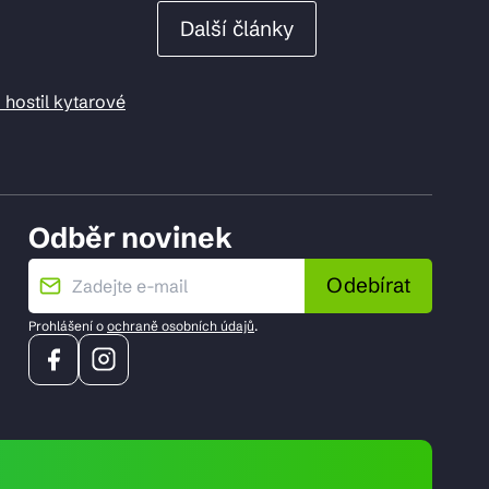
Další články
 hostil kytarové
Odběr novinek
Odebírat
Prohlášení o
ochraně osobních údajů
.