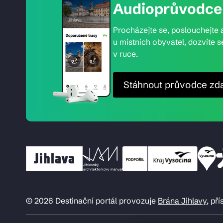
Audioprůvodce 
Procházejte se, poslouchejte a
u místních obyvatel, dozvíte s
v ruce.
Stáhnout průvodce zd
© 2026 Destinační portál provozuje
Brána Jihlavy
, př