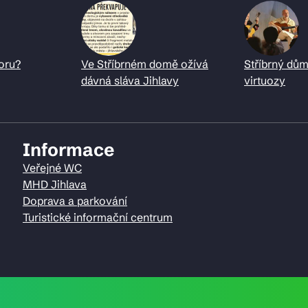
oru?
Ve Stříbrném domě ožívá
Stříbrný dům
dávná sláva Jihlavy
virtuozy
Informace
Veřejné WC
MHD Jihlava
Doprava a parkování
Turistické informační centrum