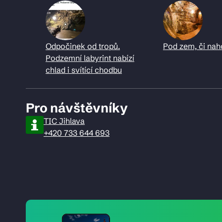
Odpočinek od tropů.
Pod zem, či nah
Podzemní labyrint nabízí
chlad i svítící chodbu
Pro návštěvníky
TIC Jihlava
+420 733 644 693