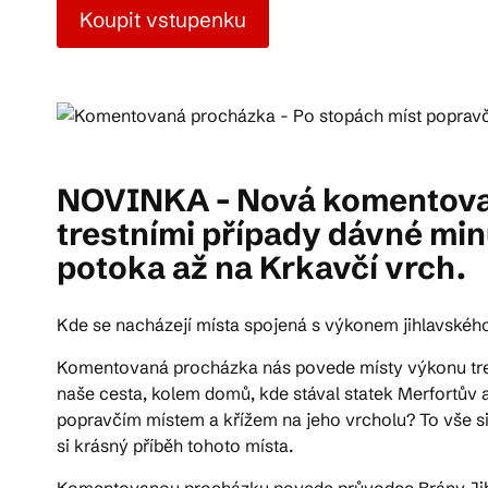
Koupit vstupenku
Pra
Ka
NOVINKA - Nová komentovaná
trestními případy dávné mi
potoka až na Krkavčí vrch.
Kde se nacházejí místa spojená s výkonem jihlavského
Komentovaná procházka nás povede místy výkonu tres
naše cesta, kolem domů, kde stával statek Merfortův 
popravčím místem a křížem na jeho vrcholu? To vše
si krásný příběh tohoto místa.
Komentovanou procházku povede průvodce Brány Ji