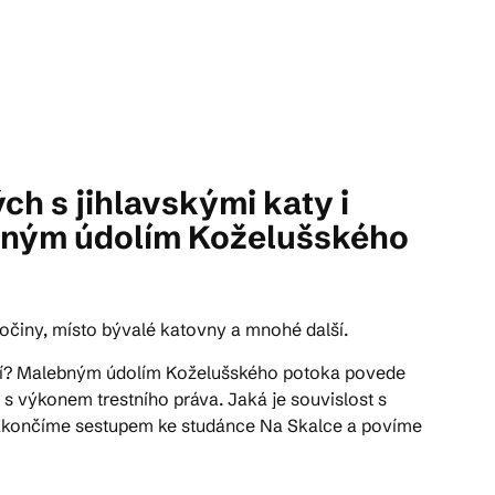
 s jihlavskými katy i
ebným údolím Koželušského
očiny, místo bývalé katovny a mnohé další.
stí? Malebným údolím Koželušského potoka povede
s výkonem trestního práva. Jaká je souvislost s
akončíme sestupem ke studánce Na Skalce a povíme