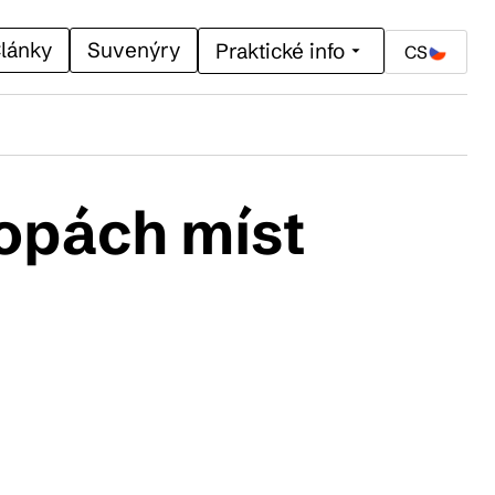
lánky
Suvenýry
Praktické info
CS
opách míst