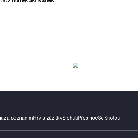
ná
Za poznáním
Hry a zážitky
S chutí
Přes noc
Se školou