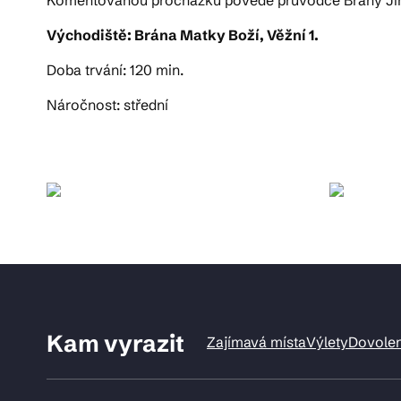
Východiště: Brána Matky Boží, Věžní 1.
Doba trvání: 120 min.
Náročnost: střední
Kam vyrazit
Zajímavá místa
Výlety
Dovole