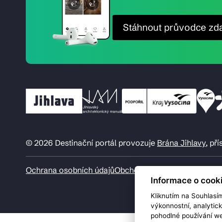
Stáhnout průvodce zd
© 2026 Destinační portál provozuje
Brána Jihlavy
, př
Ochrana osobních údajů
Obchodní podmínky
Informace o cook
Kliknutím na Souhlasí
výkonnostní, analytic
pohodlné používání we