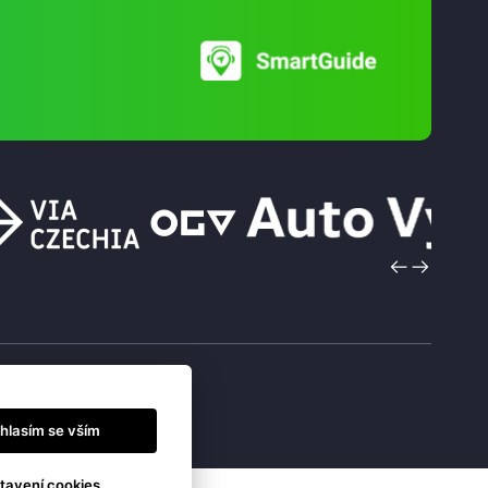
hlasím se vším
tavení cookies