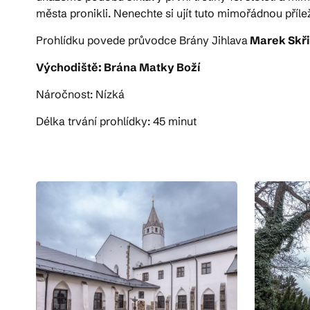
města pronikli. Nenechte si ujít tuto mimořádnou přílež
Prohlídku povede průvodce Brány Jihlava
Marek Skř
Východiště: Brána Matky Boží
Náročnost: Nízká
Délka trvání prohlídky: 45 minut