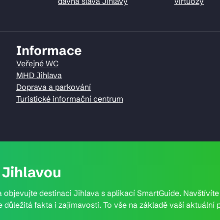
dávná sláva Jihlavy
virtuozy
Informace
Veřejné WC
MHD Jihlava
Doprava a parkování
Turistické informační centrum
Jihlavou
 objevujte destinaci Jihlava s aplikací SmartGuide. Navštívít
e důležitá fakta i zajímavosti. To vše na základě vaší aktuál