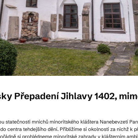
ky Přepadení Jihlavy 1402, mim
ou statečnosti mnichů minoritského kláštera Nanebevzetí Pan
 centra tehdejšího dění. Přiblížíme si okolnosti za nichž k p
imořádně si prohlédneme minoritské zahrady v klášterním ambi