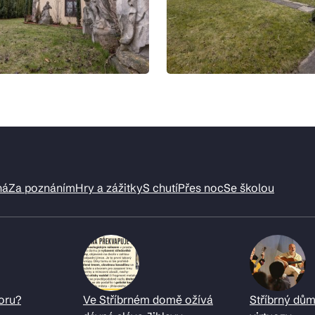
ná
Za poznáním
Hry a zážitky
S chutí
Přes noc
Se školou
oru?
Ve Stříbrném domě ožívá
Stříbrný dům