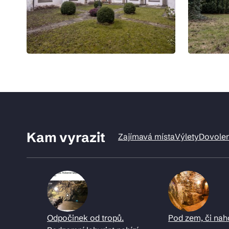
Kam vyrazit
Zajímavá místa
Výlety
Dovole
Odpočinek od tropů.
Pod zem, či nah