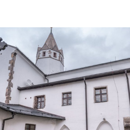
ktické info
m vyrazit
CS
EN
DE
© 2026 Brána Jihlavy