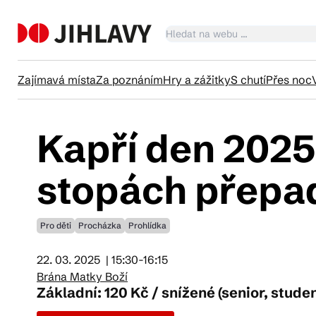
Zajímavá místa
Za poznáním
Hry a zážitky
S chutí
Přes noc
Kapří den 2025
Ka
stopách přepad
Tr
Pro děti
Procházka
Prohlídka
Čl
22. 03. 2025
| 15:30-16:15
Brána Matky Boží
Základní: 120 Kč / snížené (senior, studen
Su