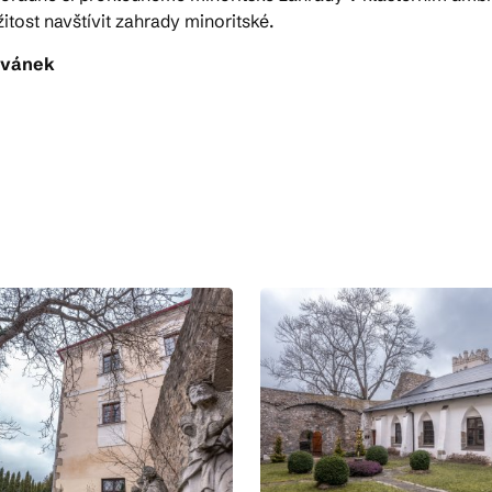
itost navštívit zahrady minoritské.
ivánek