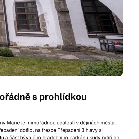
ořádně s prohlídkou
ny Marie je mimořádnou událostí v dějinách města.
řepadení došlo, na fresce Přepadení Jihlavy si
tu a část bývalého hradebního parkánu kudy rytíři do