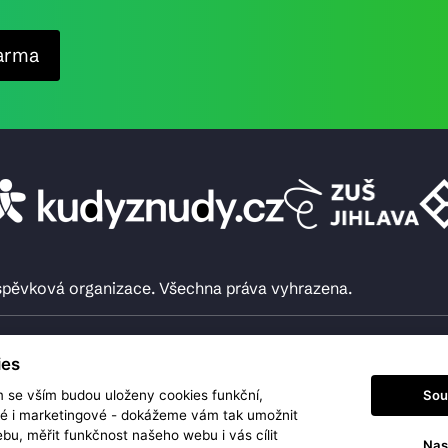
arma
íspěvková organizace. Všechna práva vyhrazena.
ies
Sou
m se vším budou uloženy cookies funkční,
ké i marketingové - dokážeme vám tak umožnit
bu, měřit funkčnost našeho webu i vás cílit
Nas