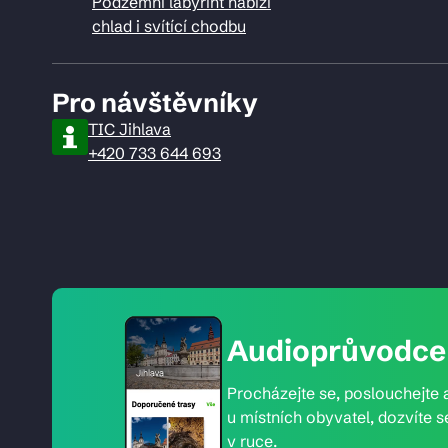
Podzemní labyrint nabízí
chlad i svítící chodbu
Pro návštěvníky
TIC Jihlava
+420 733 644 693
Audioprůvodce 
Procházejte se, poslouchejte a
u místních obyvatel, dozvíte s
v ruce.