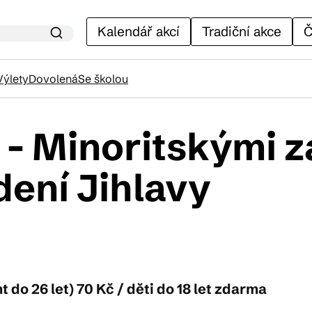
Kalendář akcí
Tradiční akce
Č
Výlety
Dovolená
Se školou
 - Minoritskými 
lendář akcí
ení Jihlavy
adiční akce
ánky
t do 26 let) 70 Kč / děti do 18 let zdarma
venýry