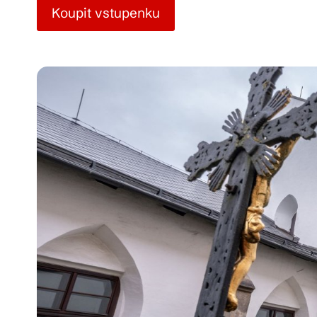
Koupit vstupenku
Pra
Ka