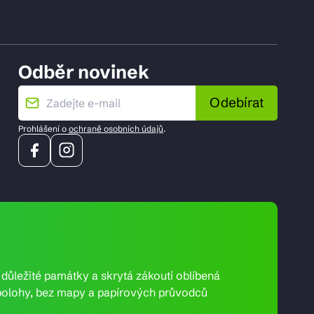
Odběr novinek
Odebírat
Prohlášení o
ochraně osobních údajů
.
e důležité památky a skrytá zákoutí oblíbená
ní polohy, bez mapy a papírových průvodců