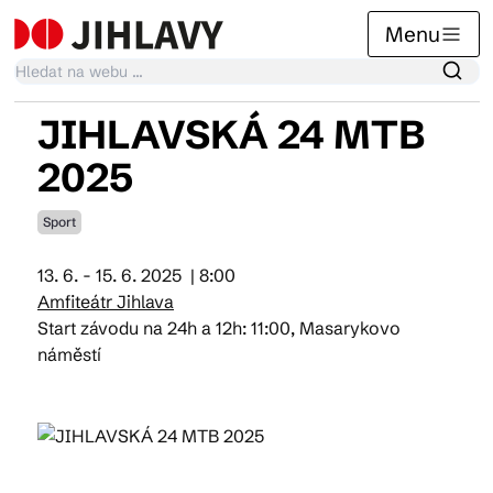
Menu
JIHLAVSKÁ 24 MTB
Kalendář akcí
2025
Sport
Tradiční akce
13. 6. - 15. 6. 2025
| 8:00
Amfiteátr Jihlava
Články
Start závodu na 24h a 12h: 11:00, Masarykovo
náměstí
Suvenýry
Praktické info