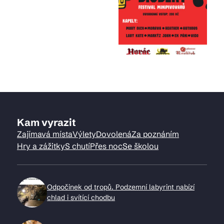
Kam vyrazit
Zajímavá místa
Výlety
Dovolená
Za poznáním
Hry a zážitky
S chutí
Přes noc
Se školou
Odpočinek od tropů. Podzemní labyrint nabízí
chlad i svítící chodbu