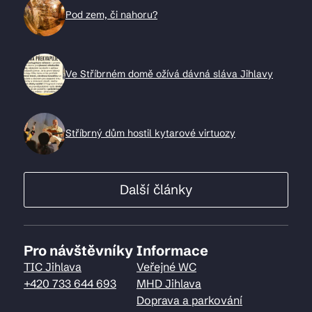
Pod zem, či nahoru?
Ve Stříbrném domě ožívá dávná sláva Jihlavy
Stříbrný dům hostil kytarové virtuozy
Další články
Pro návštěvníky
Informace
TIC Jihlava
Veřejné WC
+420 733 644 693
MHD Jihlava
Doprava a parkování