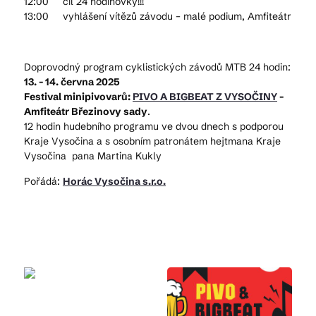
12:00 cíl 24 hodinovky!!!
13:00 vyhlášení vítězů závodu – malé podium, Amfiteátr
Doprovodný program cyklistických závodů MTB 24 hodin:
13. - 14. června 2025
Festival minipivovarů:
PIVO A BIGBEAT Z VYSOČINY
-
Amfiteátr Březinovy sady
.
12 hodin hudebního programu ve dvou dnech s podporou
Kraje Vysočina a s osobním patronátem hejtmana Kraje
Vysočina pana Martina Kukly
Pořádá:
Horác Vysočina s.r.o.