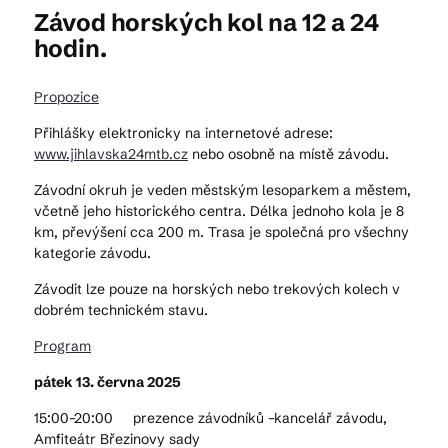
Závod horských kol na 12 a 24
hodin.
Kam vyrazit
Propozice
Přihlášky elektronicky na internetové adrese:
CS
EN
DE
www.jihlavska24mtb.cz
nebo osobně na místě závodu.
Závodní okruh je veden městským lesoparkem a městem,
včetně jeho historického centra. Délka jednoho kola je 8
km, převýšení cca 200 m. Trasa je společná pro všechny
kategorie závodu.
© 2026 Brána Jihlavy
Závodit lze pouze na horských nebo trekových kolech v
dobrém technickém stavu.
Program
pátek 13. června 2025
15:00–20:00 prezence závodníků –kancelář závodu,
Amfiteátr Březinovy sady