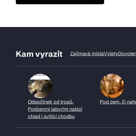
Kam vyrazit
Zajímavá místa
Výlety
Dovole
Odpočinek od tropů.
Pod zem, či nah
Podzemní labyrint nabízí
chlad i svítící chodbu