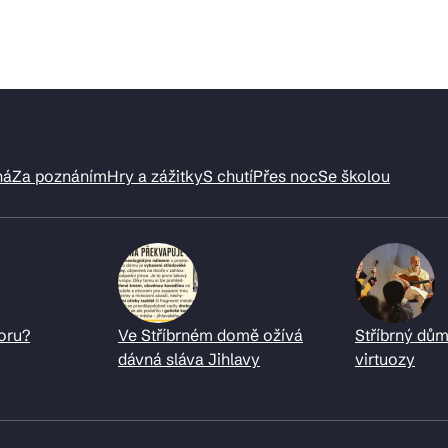
ná
Za poznáním
Hry a zážitky
S chutí
Přes noc
Se školou
oru?
Ve Stříbrném domě ožívá
Stříbrný dům
dávná sláva Jihlavy
virtuozy