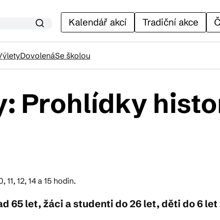
Kalendář akcí
Tradiční akce
Č
Výlety
Dovolená
Se školou
y: Prohlídky hist
lendář akcí
adiční akce
ánky
11, 12, 14 a 15 hodin.
 65 let, žáci a studenti do 26 let, děti do 6 le
venýry