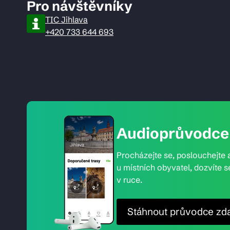
Pro návštěvníky
TIC Jihlava
+420 733 644 693
Audioprůvodce 
Procházejte se, poslouchejte a
u místních obyvatel, dozvíte s
v ruce.
Stáhnout průvodce zd