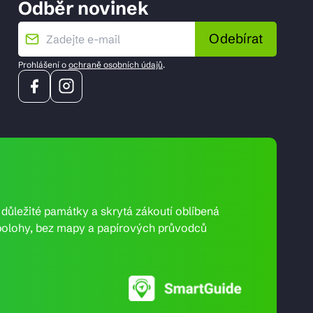
Odběr novinek
Odebírat
Prohlášení o
ochraně osobních údajů
.
e důležité památky a skrytá zákoutí oblíbená
ní polohy, bez mapy a papírových průvodců