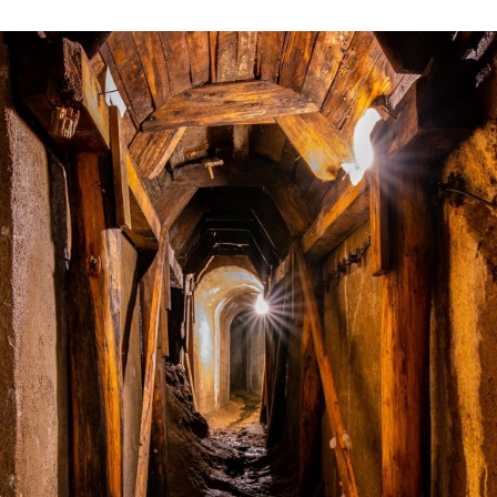
ktické info
m vyrazit
CS
EN
DE
© 2026 Brána Jihlavy