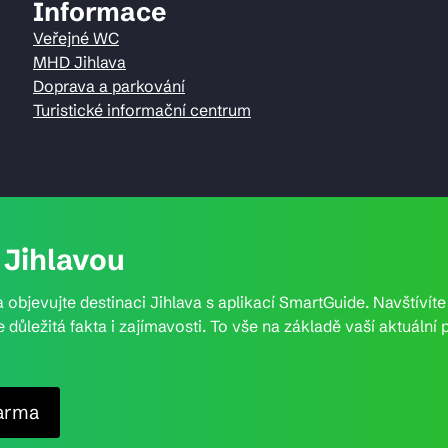
Informace
Veřejné WC
MHD Jihlava
Doprava a parkování
Turistické informační centrum
Jihlavou
 objevujte destinaci Jihlava s aplikací SmartGuide. Navštívít
e důležitá fakta i zajímavosti. To vše na základě vaší aktuál
arma