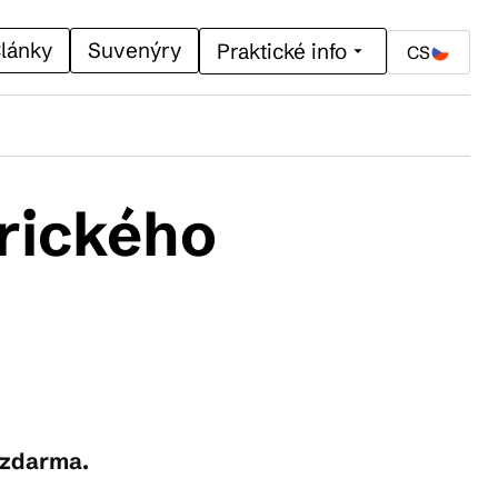
lánky
Suvenýry
Praktické info
CS
orického
t zdarma.