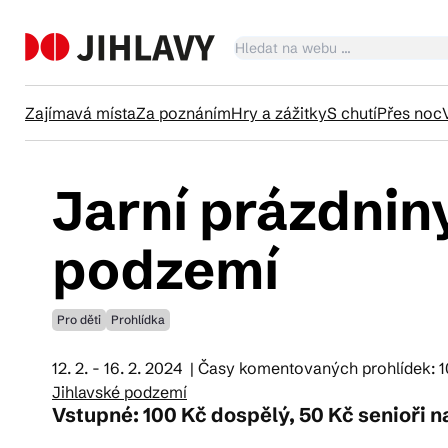
Zajímavá místa
Za poznáním
Hry a zážitky
S chutí
Přes noc
Jarní prázdnin
Ka
podzemí
Tr
Pro děti
Prohlídka
Čl
12. 2. - 16. 2. 2024
| Časy komentovaných prohlídek: 10, 
Jihlavské podzemí
Vstupné: 100 Kč dospělý, 50 Kč senioři nad
Su