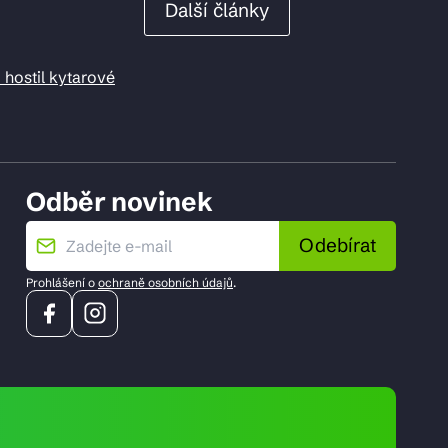
Další články
 hostil kytarové
Odběr novinek
Odebírat
Prohlášení o
ochraně osobních údajů
.