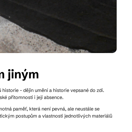
m jiným
storie – dějin umění a historie vepsané do zdí.
ské přítomnosti i její absence.
motná paměť, která není pevná, ale neustále se
etickým postupům a vlastnosti jednotlivých materiálů