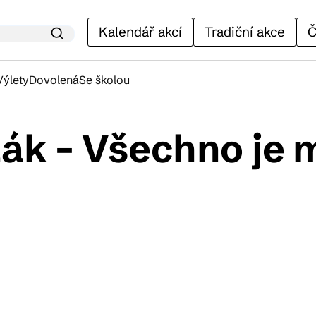
Kalendář akcí
Tradiční akce
Č
Výlety
Dovolená
Se školou
ák – Všechno je
lendář akcí
adiční akce
ánky
venýry