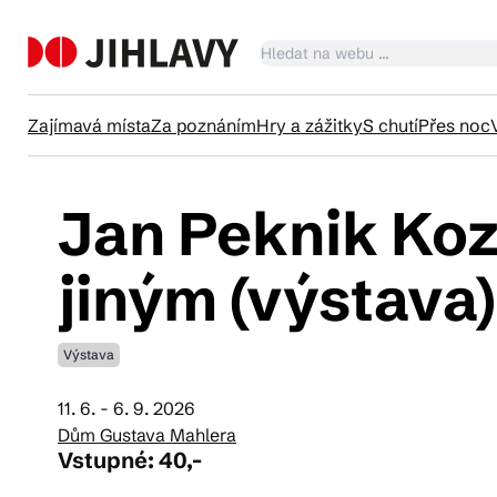
Zajímavá místa
Za poznáním
Hry a zážitky
S chutí
Přes noc
Jan Peknik Koz
Ka
jiným (výstava)
Tr
Výstava
Čl
11. 6. - 6. 9. 2026
Dům Gustava Mahlera
Vstupné: 40,-
Su