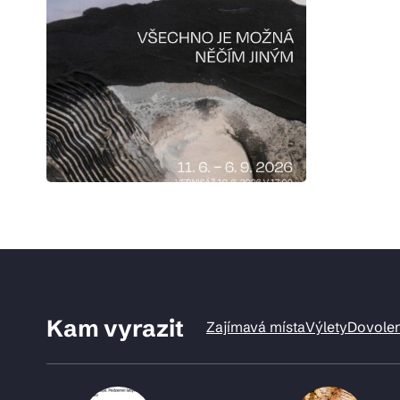
Kam vyrazit
Zajímavá místa
Výlety
Dovole