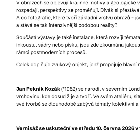
V obrazech se objevují krajinné motivy a geologické vr
rozpadají, perspektivy se proměňují. Divák si přestává 
A co fotografie, které tvoří základní vrstvu obrazů
a stává se tak intenzivnější podobou reality?
Součástí výstavy je také instalace, která rozvíjí témat
inkoustu, sádry nebo písku, jsou zde zkoumána jakousi 
rámci postmoderních procesů.
Celek doplňuje zvukový objekt, jenž propojuje hlavní 
Jan Peknik Kozák
(*1982) se narodil v severním Lon
vrchovinu, kde dosud žije a tvoří. Ve svém ateliéru, s
své tvorbě se dlouhodobě zabývá tématy kolektivní a
Vernisáž se uskuteční ve středu 10. června 2026 v 