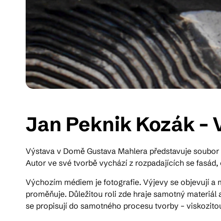
Jan Peknik Kozák – 
Výstava v Domě Gustava Mahlera představuje soubor dě
Autor ve své tvorbě vychází z rozpadajících se fasád, o
Výchozím médiem je fotografie. Výjevy se objevují a m
proměňuje. Důležitou roli zde hraje samotný materiál 
se propisují do samotného procesu tvorby – viskozitou