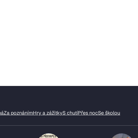
ná
Za poznáním
Hry a zážitky
S chutí
Přes noc
Se školou