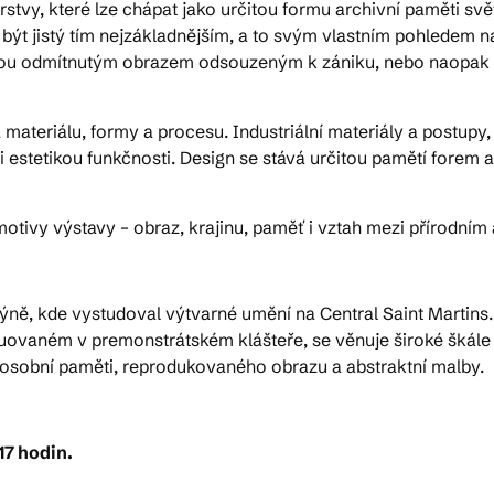
stvy, které lze chápat jako určitou formu archivní paměti světa
být jistý tím nejzákladnějším, a to svým vlastním pohledem na 
 – jsou odmítnutým obrazem odsouzeným k zániku, nebo naopak
a materiálu, formy a procesu. Industriální materiály a postupy,
estetikou funkčnosti. Design se stává určitou pamětí forem a f
motivy výstavy – obraz, krajinu, paměť i vztah mezi přírodním
dýně, kde vystudoval výtvarné umění na Central Saint Marti
ituovaném v premonstrátském klášteře, se věnuje široké škále m
 osobní paměti, reprodukovaného obrazu a abstraktní malby.
17 hodin.