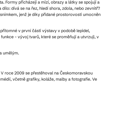
. Formy přicházejí a mizí, obrazy a látky se spojují a
dílo: dívá se na řez, hledí shora, zdola, nebo zevnitř?
 snímkem, jenž je díky přidané prostorovosti umocněn
 přítomné v první části výstavy v podobě lepidel,
unkce – vývoj tvarů, které se proměňují a utvrzuji, v
 a umělým.
ns. V roce 2009 se přestěhoval na Českomoravskou
édií, včetně grafiky, koláže, malby a fotografie. Ve