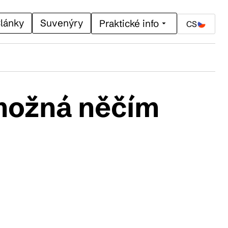
lánky
Suvenýry
Praktické info
CS
 možná něčím