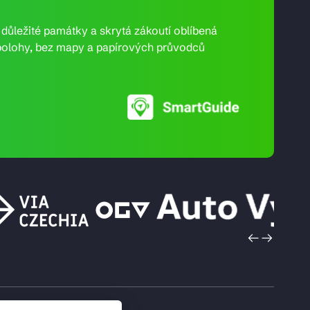
e důležité památky a skrytá zákoutí oblíbená
ní polohy, bez mapy a papírových průvodců