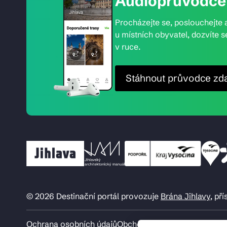
Audioprůvodce 
Procházejte se, poslouchejte a
u místních obyvatel, dozvíte s
v ruce.
Stáhnout průvodce zd
© 2026 Destinační portál provozuje
Brána Jihlavy
, př
Ochrana osobních údajů
Obchodní podmínky