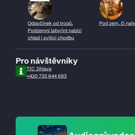
Odpočinek od tropů.
Pod zem, či nah
Podzemní labyrint nabízí
chlad i svítící chodbu
Pro návštěvníky
TIC Jihlava
+420 733 644 693