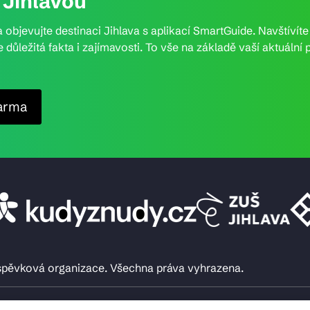
Jihlavou
 objevujte destinaci Jihlava s aplikací SmartGuide. Navštívít
e důležitá fakta i zajímavosti. To vše na základě vaší aktuál
arma
íspěvková organizace. Všechna práva vyhrazena.