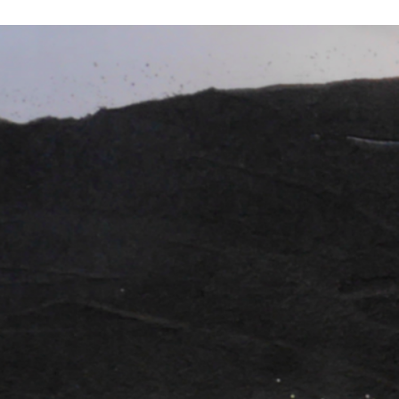
ktické info
m vyrazit
CS
EN
DE
© 2026 Brána Jihlavy