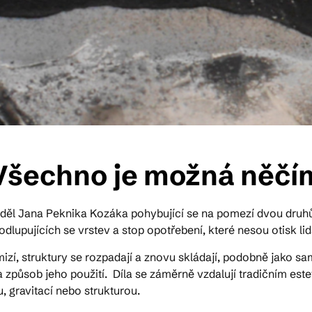
Všechno je možná něčí
l Jana Peknika Kozáka pohybující se na pomezí dvou druhů hi
dlupujících se vrstev a stop opotřebení, které nesou otisk lid
izí, struktury se rozpadají a znovu skládají, podobně jako sa
a způsob jeho použití. Díla se záměrně vzdalují tradičním est
, gravitací nebo strukturou.