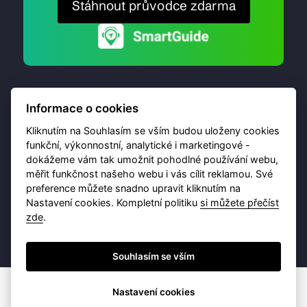
Stáhnout průvodce zdarma
Informace o cookies
Kliknutím na Souhlasím se vším budou uloženy cookies
funkční, výkonnostní, analytické i marketingové -
dokážeme vám tak umožnit pohodlné používání webu,
© 2026 Destinační portál provozuje
Brána Jihlavy
,
měřit funkčnost našeho webu i vás cílit reklamou. Své
příspěvková organizace. Všechna práva vyhrazena.
preference můžete snadno upravit kliknutím na
Nastavení cookies. Kompletní politiku
si můžete přečíst
zde
.
Ochrana osobních údajů
Obchodní podmínky
Souhlasím se vším
Nastavení cookies