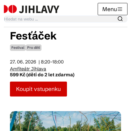
Menu
Fesťáček
Kalendář akcí
Festival
Pro děti
27. 06. 2026
| 8:20-18:00
Tradiční akce
Amfiteátr Jihlava
599 Kč (děti do 2 let zdarma)
Články
Koupit vstupenku
Suvenýry
Praktické info