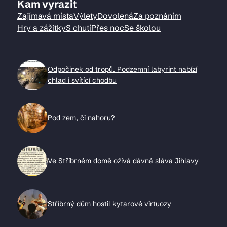
Kam vyrazit
Zajímavá místa
Výlety
Dovolená
Za poznáním
Hry a zážitky
S chutí
Přes noc
Se školou
Odpočinek od tropů. Podzemní labyrint nabízí
chlad i svítící chodbu
Pod zem, či nahoru?
Ve Stříbrném domě ožívá dávná sláva Jihlavy
Stříbrný dům hostil kytarové virtuozy