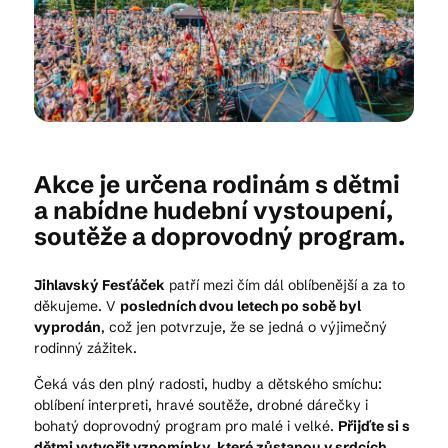
Kam vyrazit
CS
EN
DE
Akce je určena rodinám s dětmi
a nabídne hudební vystoupení,
soutěže a doprovodný program.
© 2026 Brána Jihlavy
Jihlavský Fesťáček
patří mezi čím dál oblíbenější a za to
děkujeme. V
posledních dvou letech po sobě byl
vyprodán
, což jen potvrzuje, že se jedná o výjimečný
rodinný zážitek.
Čeká vás den plný radosti, hudby a dětského smíchu:
oblíbení interpreti, hravé soutěže, drobné dárečky i
bohatý doprovodný program pro malé i velké.
Přijďte si s
dětmi vytvořit vzpomínky, které zůstanou v srdcích