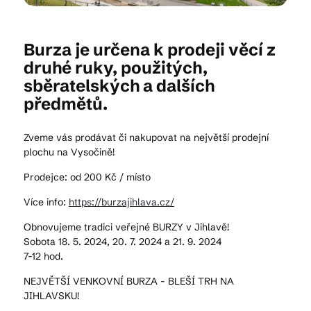
Kam vyrazit
Burza je určena k prodeji věcí z
druhé ruky, použitých,
sběratelských a dalších
předmětů.
CS
EN
DE
Zveme vás prodávat či nakupovat na největší prodejní
plochu na Vysočině!
Prodejce: od 200 Kč / místo
© 2026 Brána Jihlavy
Více info:
https://burzajihlava.cz/
Obnovujeme tradici veřejné BURZY v Jihlavě!
Sobota 18. 5. 2024, 20. 7. 2024 a 21. 9. 2024
7-12 hod.
NEJVĚTŠÍ VENKOVNÍ BURZA - BLEŠÍ TRH NA
JIHLAVSKU!