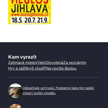
Kam vyrazit
Zajímavá místa
Výlety
Dovolená
Za poznáním
Hry a zážitky
S chutí
Přes noc
Se školou
Odpočinek od tropů. Podzemní labyrint nabízí
chlad i svítící chodbu