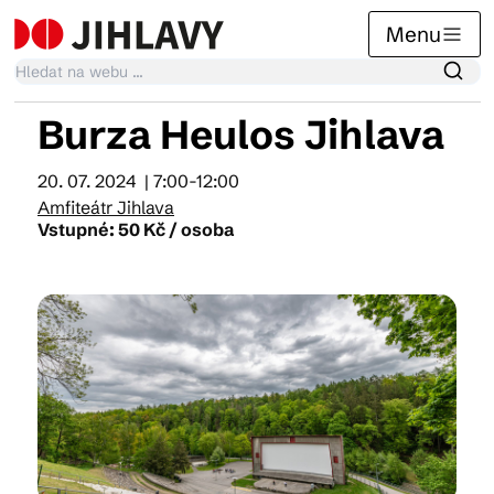
Menu
Burza Heulos Jihlava
Kalendář akcí
20. 07. 2024
| 7:00-12:00
Amfiteátr Jihlava
Vstupné: 50 Kč / osoba
Tradiční akce
Články
Suvenýry
Praktické info