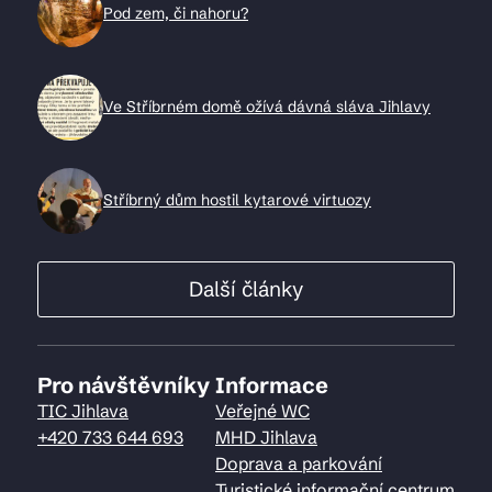
Pod zem, či nahoru?
Ve Stříbrném domě ožívá dávná sláva Jihlavy
Stříbrný dům hostil kytarové virtuozy
Další články
Pro návštěvníky
Informace
TIC Jihlava
Veřejné WC
+420 733 644 693
MHD Jihlava
Doprava a parkování
Turistické informační centrum