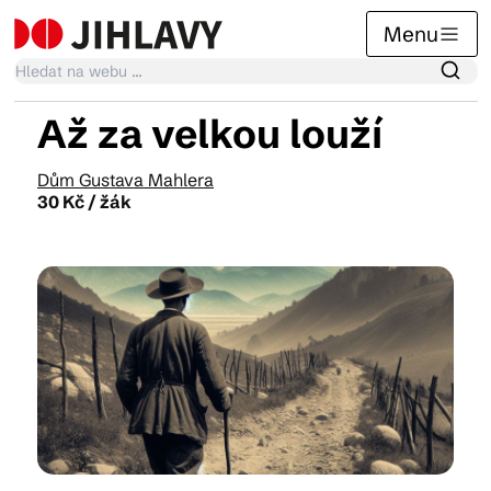
Menu
Až za velkou louží
Kalendář akcí
Dům Gustava Mahlera
30 Kč / žák
Tradiční akce
Články
Suvenýry
Praktické info