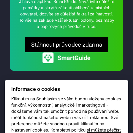
Jihlava s aplikací SmartGuide. Navštívíte důležité
památky a skrytá zákoutí oblíbená u místních
obyvatel, dozvíte se důležitá fakta i zajímavosti.
To vše na základě vaší aktuální polohy, bez mapy
a papírových průvodců v ruce.
Stáhnout průvodce zdarma
Informace o cookies
Kliknutím na Souhlasím se vším budou uloženy cookies
funkční, výkonnostní, analytické i marketingové -
dokážeme vám tak umožnit pohodlné používání webu,
© 2026 Destinační portál provozuje
Brána Jihlavy
,
měřit funkčnost našeho webu i vás cílit reklamou. Své
příspěvková organizace. Všechna práva vyhrazena.
preference můžete snadno upravit kliknutím na
Nastavení cookies. Kompletní politiku
si můžete přečíst