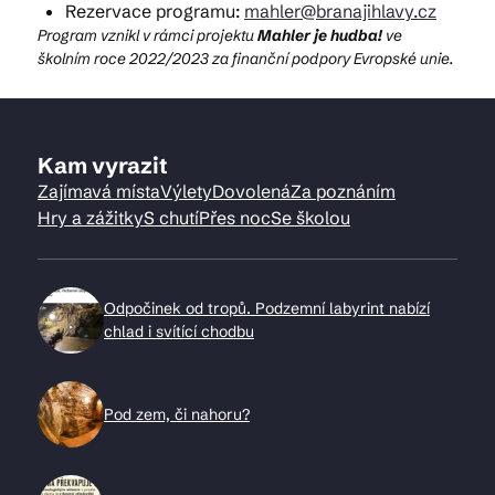
Rezervace programu:
mahler@branajihlavy.cz
Program vznikl v rámci projektu
Mahler je hudba!
ve
školním roce 2022/2023 za finanční podpory Evropské unie.
Kam vyrazit
Zajímavá místa
Výlety
Dovolená
Za poznáním
Hry a zážitky
S chutí
Přes noc
Se školou
Odpočinek od tropů. Podzemní labyrint nabízí
chlad i svítící chodbu
Pod zem, či nahoru?