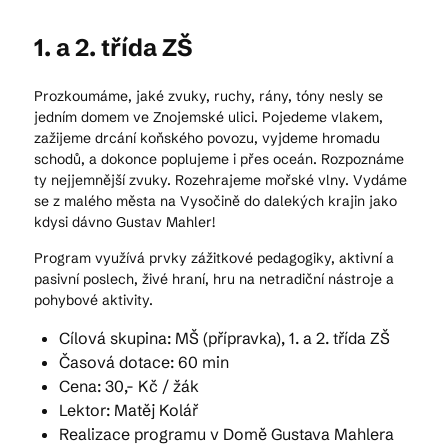
1. a 2. třída ZŠ
Kam vyrazit
Prozkoumáme, jaké zvuky, ruchy, rány, tóny nesly se
jedním domem ve Znojemské ulici. Pojedeme vlakem,
zažijeme drcání koňského povozu, vyjdeme hromadu
CS
EN
DE
schodů, a dokonce poplujeme i přes oceán. Rozpoznáme
ty nejjemnější zvuky. Rozehrajeme mořské vlny. Vydáme
se z malého města na Vysočině do dalekých krajin jako
kdysi dávno Gustav Mahler!
Program využívá prvky zážitkové pedagogiky, aktivní a
© 2026 Brána Jihlavy
pasivní poslech, živé hraní, hru na netradiční nástroje a
pohybové aktivity.
Cílová skupina: MŠ (přípravka), 1. a 2. třída ZŠ
Časová dotace: 60 min
Cena: 30,- Kč / žák
Lektor: Matěj Kolář
Realizace programu v Domě Gustava Mahlera