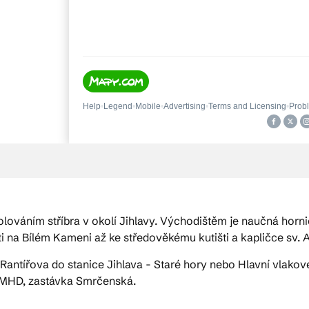
dolováním stříbra v okolí Jihlavy. Východištěm je naučná hor
ti na Bílém Kameni až ke středověkému kutišti a kapličce sv.
 Rantířova do stanice Jihlava - Staré hory nebo Hlavní vlakov
 MHD, zastávka Smrčenská.