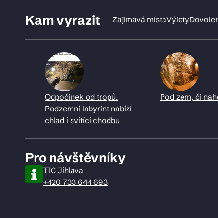
Kam vyrazit
Zajímavá místa
Výlety
Dovole
Odpočinek od tropů.
Pod zem, či nah
Podzemní labyrint nabízí
chlad i svítící chodbu
Pro návštěvníky
TIC Jihlava
+420 733 644 693