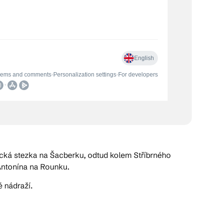
nická stezka na Šacberku, odtud kolem Stříbrného
 Antonína na Rounku.
é nádraží.