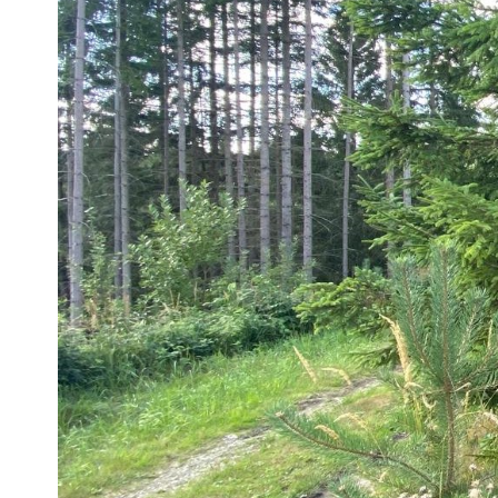
Pra
Ka