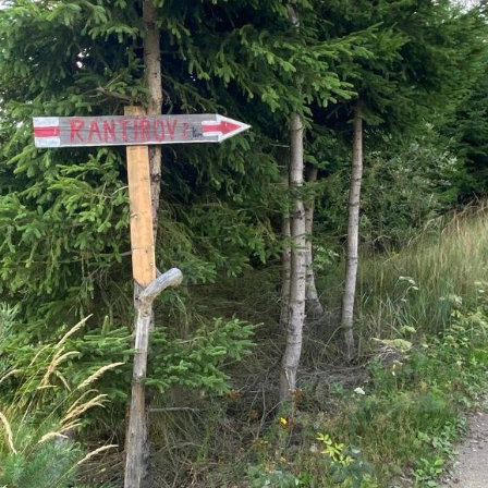
ktické info
m vyrazit
CS
EN
DE
© 2026 Brána Jihlavy