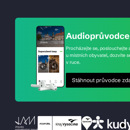
Audioprůvodce 
Procházejte se, poslouchejte a
u místních obyvatel, dozvíte s
v ruce.
Stáhnout průvodce zd