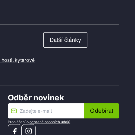
Další články
 hostil kytarové
Odběr novinek
Odebírat
Prohlášení o
ochraně osobních údajů
.