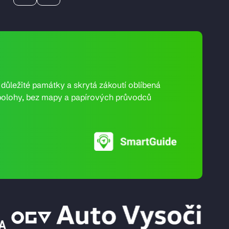
e důležité památky a skrytá zákoutí oblíbená
ní polohy, bez mapy a papírových průvodců