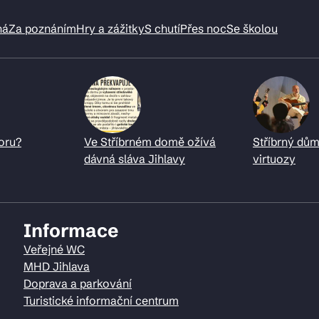
ná
Za poznáním
Hry a zážitky
S chutí
Přes noc
Se školou
oru?
Ve Stříbrném domě ožívá
Stříbrný dům
dávná sláva Jihlavy
virtuozy
Informace
Veřejné WC
MHD Jihlava
Doprava a parkování
Turistické informační centrum