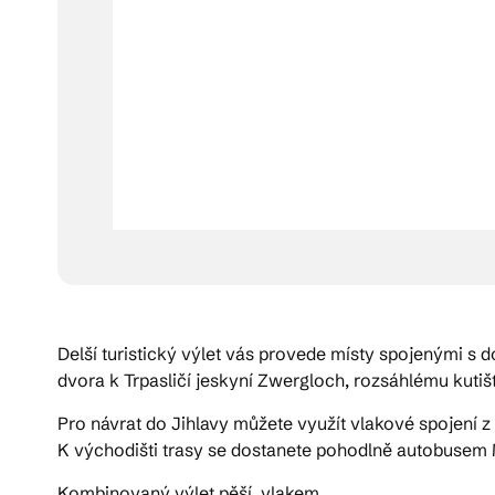
Delší turistický výlet vás provede místy spojenými s 
dvora k Trpasličí jeskyní Zwergloch, rozsáhlému kutiš
Pro návrat do Jihlavy můžete využít vlakové spojení z
K východišti trasy se dostanete pohodlně autobusem
Kombinovaný výlet pěší, vlakem.