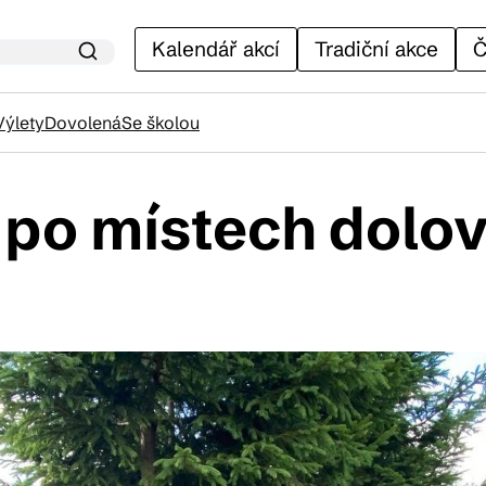
Kalendář akcí
Tradiční akce
Č
Výlety
Dovolená
Se školou
 po místech dolov
lendář akcí
adiční akce
ánky
venýry