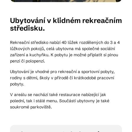
Kam vyrazit
Ubytování v klidném rekreačním
středisku.
Rekreační středisko nabízí 40 lůžek rozdělených do 3 a 4
CS
EN
DE
lůžkových pokojů, celá ubytovna má společné sociální
zařízení a kuchyňku. K pobytu je možné připlatit si plnou
penzi či polopenzi.
Ubytování je vhodné pro rekreační a sportovní pobyty,
rodiny s dětmi, školy v přírodě či krátkodobé pracovní
© 2026 Brána Jihlavy
pobyty.
V areálu se nachází také restaurace nabízející jak
polední, tak i stálé menu. Součástí ubytovny je také
soukromé parkoviště.