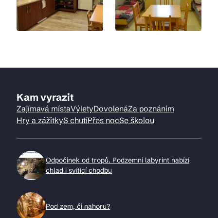
Kam vyrazit
Zajímavá místa
Výlety
Dovolená
Za poznáním
Hry a zážitky
S chutí
Přes noc
Se školou
Odpočinek od tropů. Podzemní labyrint nabízí
chlad i svítící chodbu
Pod zem, či nahoru?