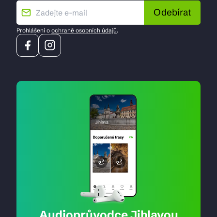
Odebírat
Prohlášení o
ochraně osobních údajů
.
Audioprůvodce Jihlavou