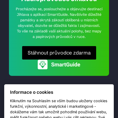
Procházejte se, poslouchejte a objevujte destinaci
Jihlava s aplikací SmartGuide. Navštívíte důležité
památky a skrytá zákoutí oblíbená u místních
obyvatel, dozvíte se důležitá fakta i zajímavosti.
To vše na základě vaší aktuální polohy, bez mapy
a papírových průvodců v ruce.
Stáhnout průvodce zdarma
Informace o cookies
Kliknutím na Souhlasím se vším budou uloženy cookies
funkční, výkonnostní, analytické i marketingové -
dokážeme vám tak umožnit pohodlné používání webu,
© 2026 Destinační portál provozuje
Brána Jihlavy
,
měřit funkčnost našeho webu i vás cílit reklamou. Své