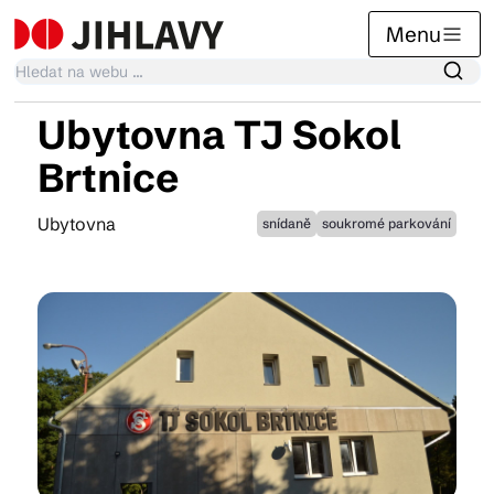
Menu
Ubytovna TJ Sokol
Kalendář akcí
Brtnice
Ubytovna
snídaně
soukromé parkování
Tradiční akce
Články
Suvenýry
Praktické info