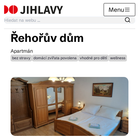
Menu
Řehořův dům
Kalendář akcí
Apartmán
bez stravy
domácí zvířata povolena
vhodné pro děti
wellness
Tradiční akce
Články
Suvenýry
Praktické info