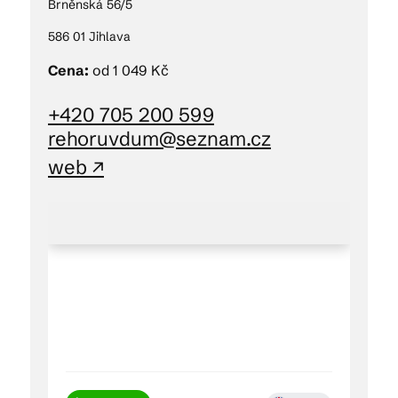
Brněnská 56/5
586 01 Jihlava
Cena:
od 1 049 Kč
+420 705 200 599
rehoruvdum@seznam.cz
web ↗