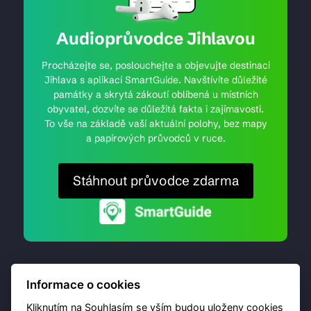
Audioprůvodce Jihlavou
Procházejte se, poslouchejte a objevujte destinaci
Jihlava s aplikací SmartGuide. Navštívíte důležité
památky a skrytá zákoutí oblíbená u místních
obyvatel, dozvíte se důležitá fakta i zajímavosti.
To vše na základě vaší aktuální polohy, bez mapy
a papírových průvodců v ruce.
Stáhnout průvodce zdarma
Informace o cookies
Kliknutím na Souhlasím se vším budou uloženy cookies