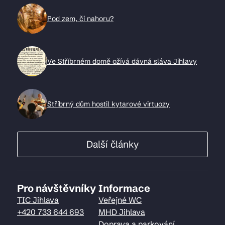
Pod zem, či nahoru?
Ve Stříbrném domě ožívá dávná sláva Jihlavy
Stříbrný dům hostil kytarové virtuozy
Další články
Pro návštěvníky
Informace
TIC Jihlava
Veřejné WC
+420 733 644 693
MHD Jihlava
Doprava a parkování