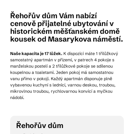
Řehořův dům Vám nabízí
Kam vyrazit
cenově přijatelné ubytování v
historickém měšťanském domě
kousek od Masarykova náměstí.
CS
EN
DE
Naše kapacita je 17 lůžek.
K dispozici máte 1 třílůžkový
samostatný apartmán v přízemí, v patrech 4 pokoje s
manželskou postelí a 2 třílůžkové pokoje se sdílenou
koupelnou a toaletami. Jeden pokoj má samostatnou
vanu přímo v pokoji. Každý apartmán disponuje plně
© 2026 Brána Jihlavy
vybavenou kuchyní s lednicí, varnou deskou, troubou,
mikrovlnou troubou, rychlovarnou konvicí a myčkou
nádobí.
Řehořův dům