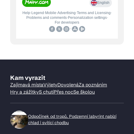
Kam vyrazit
Zajímavá místa
Výlety
Dovolená
Za poznáním
Hry a zážitky
S chutí
Přes noc
Se školou
Odpočinek od tropů. Podzemní labyrint nabízí
chlad i svítící chodbu