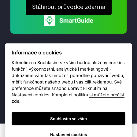
Stáhnout průvodce zdarma
Informace o cookies
Kliknutím na Souhlasím se vším budou uloženy cookies
funkční, výkonnostní, analytické i marketingové -
dokážeme vám tak umožnit pohodlné používání webu,
© 2026 Destinační portál provozuje
Brána Jihlavy
,
měřit funkčnost našeho webu i vás cílit reklamou. Své
příspěvková organizace. Všechna práva vyhrazena.
preference můžete snadno upravit kliknutím na
Nastavení cookies. Kompletní politiku
si můžete přečíst
zde
.
Ochrana osobních údajů
Obchodní podmínky
Souhlasím se vším
Nastavení cookies