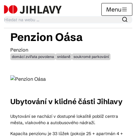
Menu
Penzion Oása
Kalendář akcí
Penzion
domácí zvířata povolena
snídaně
soukromé parkování
Tradiční akce
Články
Ubytování v klidné části Jihlavy
Suvenýry
Ubytování se nachází v dostupné lokalitě poblíž centra
města, vlakového a autobusového nádraží.
Praktické info
Kapacita penzionu je 33 lůžek (pokoje 25 + apartmán 4 +