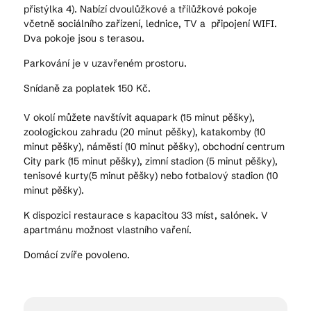
přistýlka 4). Nabízí dvoulůžkové a třílůžkové pokoje
včetně sociálního zařízení, lednice, TV a připojení WIFI.
Dva pokoje jsou s terasou.
Kam vyrazit
Parkování je v uzavřeném prostoru.
Snídaně za poplatek 150 Kč.
CS
EN
DE
V okolí můžete navštívit aquapark (15 minut pěšky),
zoologickou zahradu (20 minut pěšky), katakomby (10
minut pěšky), náměstí (10 minut pěšky), obchodní centrum
City park (15 minut pěšky), zimní stadion (5 minut pěšky),
tenisové kurty(5 minut pěšky) nebo fotbalový stadion (10
minut pěšky).
© 2026 Brána Jihlavy
K dispozici restaurace s kapacitou 33 míst, salónek. V
apartmánu možnost vlastního vaření.
Domácí zvíře povoleno.