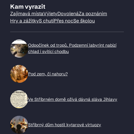
Kam vyrazit
Zajímavá místa
Výlety
Dovolená
Za poznáním
Hry a zážitky
S chutí
Přes noc
Se školou
Odpočinek od tropů. Podzemní labyrint nabízí
chlad i svítící chodbu
Pod zem, či nahoru?
Ve Stříbrném domě ožívá dávná sláva Jihlavy
Stříbrný dům hostil kytarové virtuozy