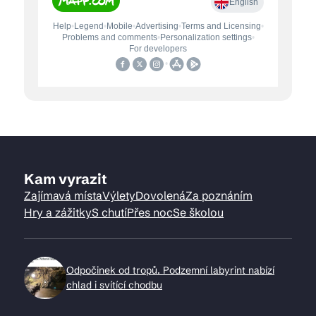
Kam vyrazit
Zajímavá místa
Výlety
Dovolená
Za poznáním
Hry a zážitky
S chutí
Přes noc
Se školou
Odpočinek od tropů. Podzemní labyrint nabízí
chlad i svítící chodbu