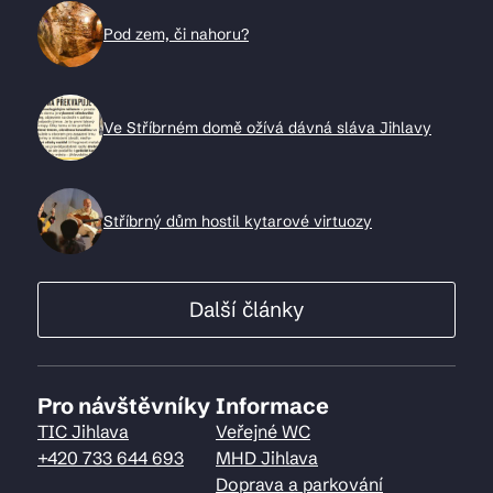
Pod zem, či nahoru?
Ve Stříbrném domě ožívá dávná sláva Jihlavy
Stříbrný dům hostil kytarové virtuozy
Další články
Pro návštěvníky
Informace
TIC Jihlava
Veřejné WC
+420 733 644 693
MHD Jihlava
Doprava a parkování