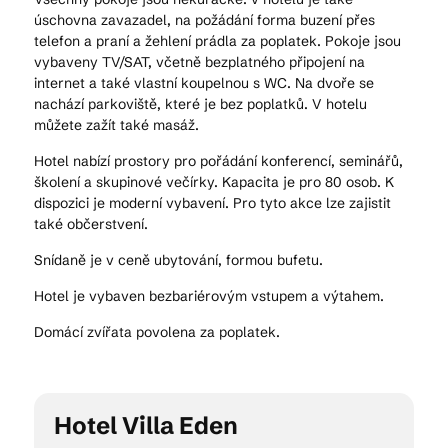
úschovna zavazadel, na požádání forma buzení přes
telefon a praní a žehlení prádla za poplatek. Pokoje jsou
vybaveny TV/SAT, včetně bezplatného připojení na
Kam vyrazit
internet a také vlastní koupelnou s WC. Na dvoře se
nachází parkoviště, které je bez poplatků. V hotelu
můžete zažít také masáž.
CS
EN
DE
Hotel nabízí prostory pro pořádání konferencí, seminářů,
školení a skupinové večírky. Kapacita je pro 80 osob. K
dispozici je moderní vybavení. Pro tyto akce lze zajistit
také občerstvení.
Snídaně je v ceně ubytování, formou bufetu.
© 2026 Brána Jihlavy
Hotel je vybaven bezbariérovým vstupem a výtahem.
Domácí zvířata povolena za poplatek.
Hotel Villa Eden