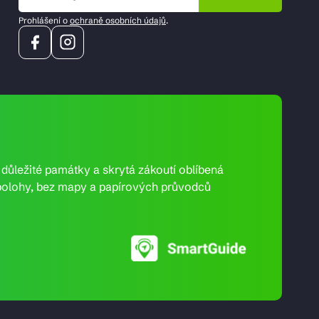
Prohlášení o
ochraně osobních údajů
.
e důležité památky a skrytá zákoutí oblíbená
ní polohy, bez mapy a papírových průvodců