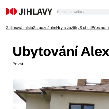
Zajímavá místa
Za poznáním
Hry a zážitky
S chutí
Přes noc
Ubytování Ale
Ka
Privát
Tr
Čl
Su