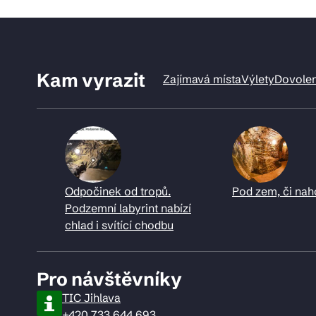
Kam vyrazit
Zajímavá místa
Výlety
Dovole
Odpočinek od tropů.
Pod zem, či nah
Podzemní labyrint nabízí
chlad i svítící chodbu
Pro návštěvníky
TIC Jihlava
+420 733 644 693