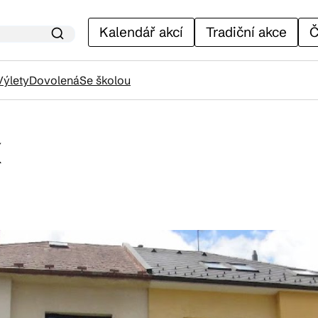
Kalendář akcí
Tradiční akce
Č
Výlety
Dovolená
Se školou
x
lendář akcí
adiční akce
ánky
venýry