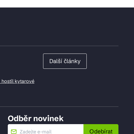
Další články
 hostil kytarové
Odběr novinek
Odebírat