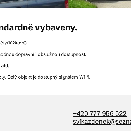
andardně vybaveny.
 čtyřlůžkové).
hodnou dopravní i obslužnou dostupnost.
 atd.
y. Celý objekt je dostupný signálem Wi-fi.
+420 777 956 522
svikazdenek@sezn