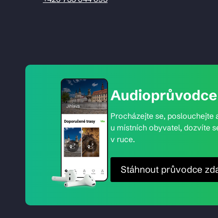
Audioprůvodce 
Procházejte se, poslouchejte a
u místních obyvatel, dozvíte s
v ruce.
Stáhnout průvodce zd