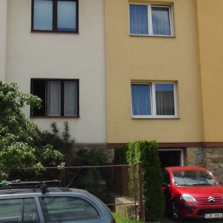
ktické info
m vyrazit
CS
EN
DE
© 2026 Brána Jihlavy