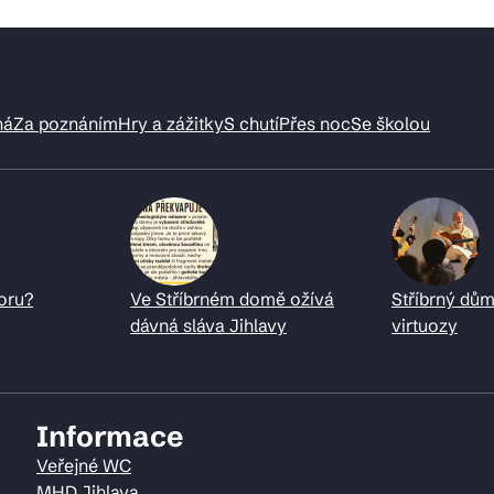
ná
Za poznáním
Hry a zážitky
S chutí
Přes noc
Se školou
oru?
Ve Stříbrném domě ožívá
Stříbrný dům
dávná sláva Jihlavy
virtuozy
Informace
Veřejné WC
MHD Jihlava