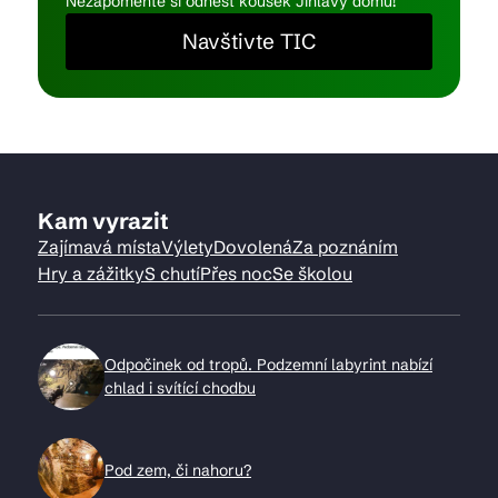
Nezapomeňte si odnést kousek Jihlavy domů!
Navštivte TIC
Kam vyrazit
Zajímavá místa
Výlety
Dovolená
Za poznáním
Hry a zážitky
S chutí
Přes noc
Se školou
Odpočinek od tropů. Podzemní labyrint nabízí
chlad i svítící chodbu
Pod zem, či nahoru?