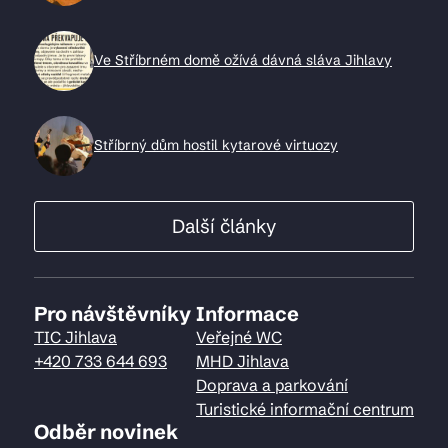
Ve Stříbrném domě ožívá dávná sláva Jihlavy
Stříbrný dům hostil kytarové virtuozy
Další články
Pro návštěvníky
Informace
TIC Jihlava
Veřejné WC
+420 733 644 693
MHD Jihlava
Doprava a parkování
Turistické informační centrum
Odběr novinek