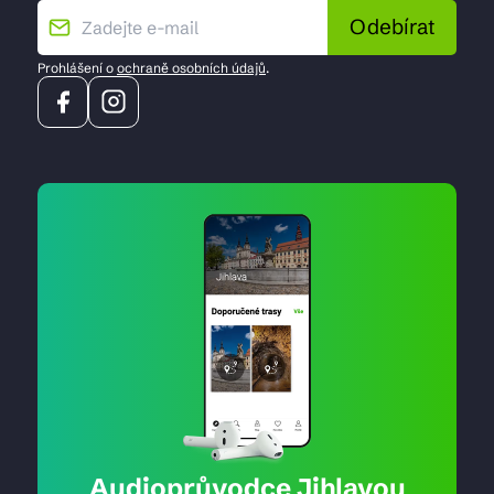
Odebírat
Prohlášení o
ochraně osobních údajů
.
Audioprůvodce Jihlavou