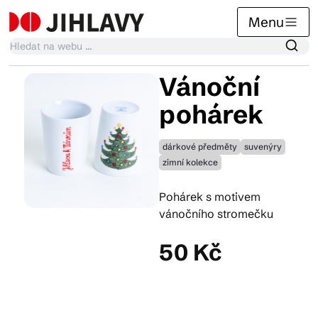
Menu
Vánoční
Kalendář akcí
pohárek
dárkové předměty
suvenýry
Tradiční akce
zimní kolekce
Pohárek s motivem
Články
vánočního stromečku
50 Kč
Suvenýry
Praktické info