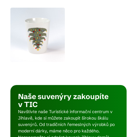
Kam vyrazit
CS
EN
DE
© 2026 Brána Jihlavy
Naše suvenýry zakoupíte
v TIC
Navštivte naše Turistické informační centrum v
Jihlavě, kde si můžete zakoupit širokou škálu
suvenýrů. Od tradičních řemeslných výrobků po
moderní dárky, máme něco pro každého.