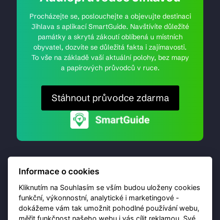
Procházejte se, poslouchejte a objevujte destinaci
Jihlava s aplikací SmartGuide. Navštívíte důležité
památky a skrytá zákoutí oblíbená u místních
obyvatel, dozvíte se důležitá fakta i zajímavosti.
To vše na základě vaší aktuální polohy, bez mapy
a papírových průvodců v ruce.
Stáhnout průvodce zdarma
Informace o cookies
Kliknutím na Souhlasím se vším budou uloženy cookies
funkční, výkonnostní, analytické i marketingové -
dokážeme vám tak umožnit pohodlné používání webu,
© 2026 Destinační portál provozuje
Brána Jihlavy
,
měřit funkčnost našeho webu i vás cílit reklamou. Své