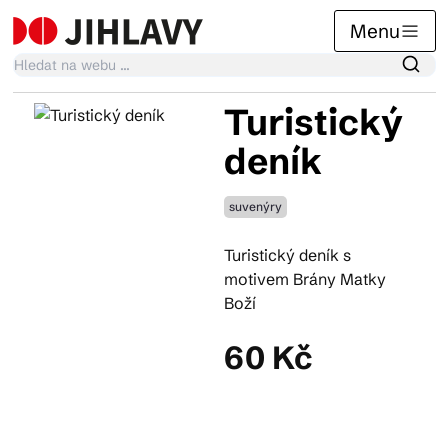
Menu
Turistický
Kalendář akcí
deník
suvenýry
Tradiční akce
Turistický deník s
motivem Brány Matky
Články
Boží
60 Kč
Suvenýry
Praktické info