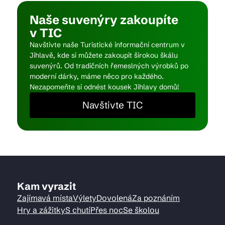
Naše suvenýry zakoupíte
v TIC
Kam vyrazit
Navštivte naše Turistické informační centrum v
Jihlavě, kde si můžete zakoupit širokou škálu
suvenýrů. Od tradičních řemeslných výrobků po
CS
EN
DE
moderní dárky, máme něco pro každého.
Nezapomeňte si odnést kousek Jihlavy domů!
Navštivte TIC
© 2026 Brána Jihlavy
Kam vyrazit
Zajímavá místa
Výlety
Dovolená
Za poznáním
Hry a zážitky
S chutí
Přes noc
Se školou