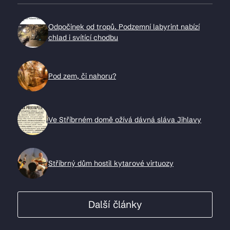
Odpočinek od tropů. Podzemní labyrint nabízí
chlad i svítící chodbu
Pod zem, či nahoru?
Ve Stříbrném domě ožívá dávná sláva Jihlavy
Stříbrný dům hostil kytarové virtuozy
Další články