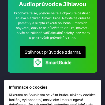
Audioprůvodce Jihlavou
Procházejte se, poslouchejte a objevujte destinaci
Jihlava s aplikací SmartGuide. Navštívíte důležité
památky a skrytá zákoutí oblíbená u místních
obyvatel, dozvíte se důležitá fakta i zajímavosti.
To vše na základě vaší aktuální polohy, bez mapy
a papírových průvodců v ruce.
Stáhnout průvodce zdarma
Informace o cookies
Kliknutím na Souhlasím se vším budou uloženy cookies
funkční, výkonnostní, analytické i marketingové -
dokážeme vám tak umožnit pohodlné používání webu,