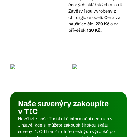
českých sklářských mistrů.
Závěsy jsou vyrobeny z
chirurgické oceli. Cena za
Kam vyrazit
náušnice činí
220 Kč
a za
přívěšek
120 Kč.
CS
EN
DE
© 2026 Brána Jihlavy
Naše suvenýry zakoupíte
v TIC
Navštivte naše Turistické informační centrum v
Jihlavě, kde si můžete zakoupit širokou škálu
suvenýrů. Od tradičních řemeslných výrobků po