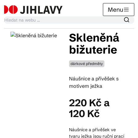
Menu
Skleněná
Kalendář akcí
bižuterie
dárkové předměty
Tradiční akce
Náušnice a přívěšek s
motivem ježka
Články
220 Kč a
120 Kč
Suvenýry
Náušnice a přívěšek ve
Praktické info
tvaru ježka jsou ruční prací