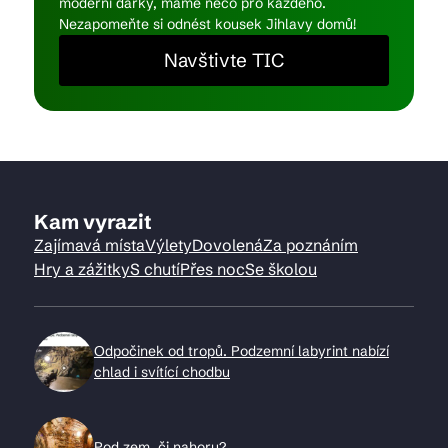
moderní dárky, máme něco pro každého.
Nezapomeňte si odnést kousek Jihlavy domů!
Navštivte TIC
Kam vyrazit
Zajímavá místa
Výlety
Dovolená
Za poznáním
Hry a zážitky
S chutí
Přes noc
Se školou
Odpočinek od tropů. Podzemní labyrint nabízí
chlad i svítící chodbu
Pod zem, či nahoru?