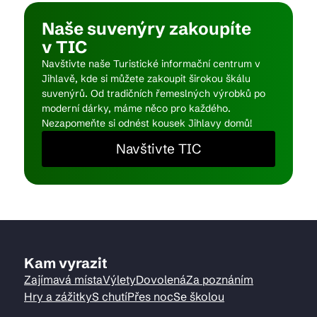
Naše suvenýry zakoupíte
v TIC
Navštivte naše Turistické informační centrum v
Jihlavě, kde si můžete zakoupit širokou škálu
suvenýrů. Od tradičních řemeslných výrobků po
moderní dárky, máme něco pro každého.
Nezapomeňte si odnést kousek Jihlavy domů!
Navštivte TIC
Kam vyrazit
Zajímavá místa
Výlety
Dovolená
Za poznáním
Hry a zážitky
S chutí
Přes noc
Se školou