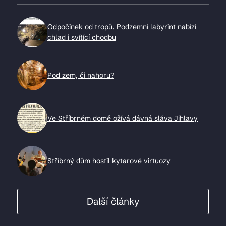
Odpočinek od tropů. Podzemní labyrint nabízí
chlad i svítící chodbu
Pod zem, či nahoru?
Ve Stříbrném domě ožívá dávná sláva Jihlavy
Stříbrný dům hostil kytarové virtuozy
Další články