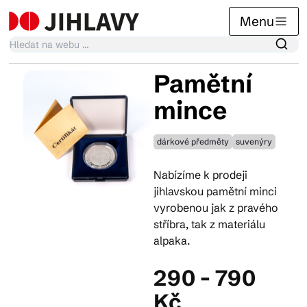
Menu
Pamětní
Kalendář akcí
mince
dárkové předměty
suvenýry
Tradiční akce
Nabízíme k prodeji
jihlavskou pamětní minci
Články
vyrobenou jak z pravého
stříbra, tak z materiálu
alpaka.
Suvenýry
290 - 790
Kč
Praktické info