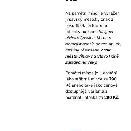
Na pamětní minci je vyražen
Kam vyrazit
jihlavský městský znak z
roku 1539, na které je
latinsky napsáno
Insignia
civitatis Iglaviae: Verbum
CS
EN
DE
domini manet in aeternum
, do
češtiny přeloženo
Znak
města Jihlavy a Slovo Páně
zůstává na věky.
Pamětní mince je k dostání
jako stříbrná mince za
790
© 2026 Brána Jihlavy
Kč
anebo také jako cenově
dostupnější varianta z
materiálu alpaka za
290 Kč
.