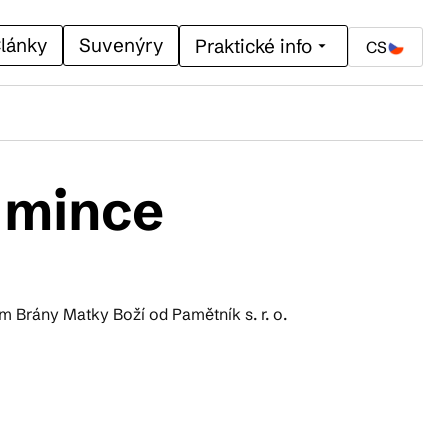
lánky
Suvenýry
Praktické info
CS
 mince
m Brány Matky Boží od Pamětník s. r. o.