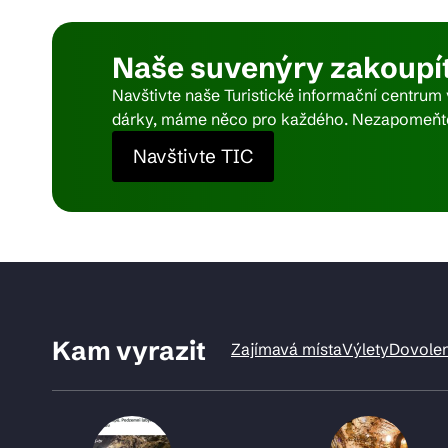
Pra
Naše suvenýry zakoupít
Navštivte naše Turistické informační centrum
dárky, máme něco pro každého. Nezapomeňte 
Ka
Navštivte TIC
Kam vyrazit
Zajímavá místa
Výlety
Dovole