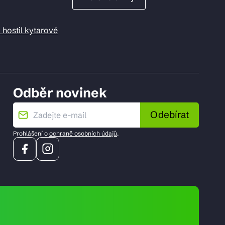
 hostil kytarové
Odběr novinek
Odebírat
Prohlášení o
ochraně osobních údajů
.