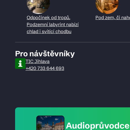
Odpočinek od tropů.
Pod zem, či nah
Podzemní labyrint nabízí
chlad i svítící chodbu
Pro návštěvníky
TIC Jihlava
+420 733 644 693
Audioprůvodce 