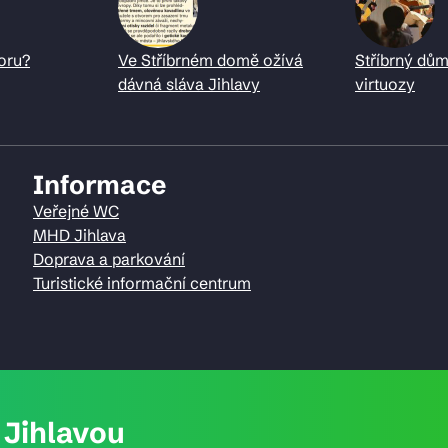
oru?
Ve Stříbrném domě ožívá
Stříbrný dům
dávná sláva Jihlavy
virtuozy
Informace
Veřejné WC
MHD Jihlava
Doprava a parkování
Turistické informační centrum
Jihlavou