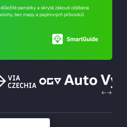
e důležité památky a skrytá zákoutí oblíbená
ní polohy, bez mapy a papírových průvodců