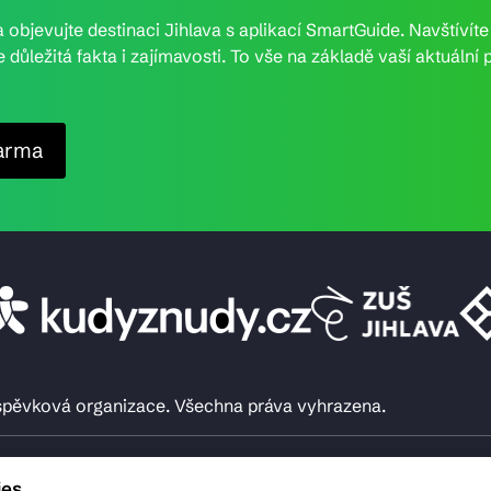
 objevujte destinaci Jihlava s aplikací SmartGuide. Navštívít
e důležitá fakta i zajímavosti. To vše na základě vaší aktuál
arma
íspěvková organizace. Všechna práva vyhrazena.
ies