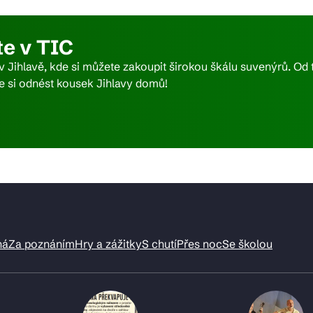
ktické info
e v TIC
 v Jihlavě, kde si můžete zakoupit širokou škálu suvenýrů. O
si odnést kousek Jihlavy domů!
m vyrazit
CS
EN
DE
© 2026 Brána Jihlavy
ná
Za poznáním
Hry a zážitky
S chutí
Přes noc
Se školou