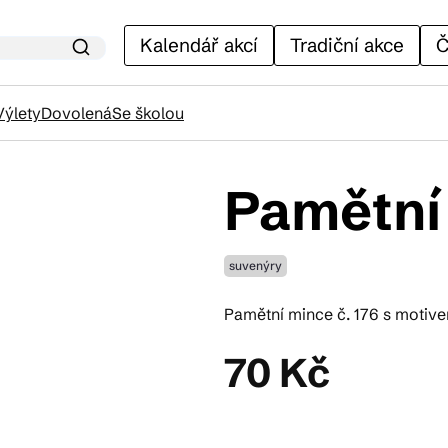
Kalendář akcí
Tradiční akce
Č
Výlety
Dovolená
Se školou
Pamětní
lendář akcí
suvenýry
adiční akce
Pamětní mince č. 176 s motive
ánky
70 Kč
venýry