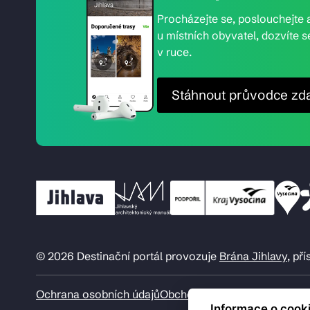
Procházejte se, poslouchejte a
u místních obyvatel, dozvíte s
v ruce.
Stáhnout průvodce zd
© 2026 Destinační portál provozuje
Brána Jihlavy
, př
Ochrana osobních údajů
Obchodní podmínky
Informace o cook