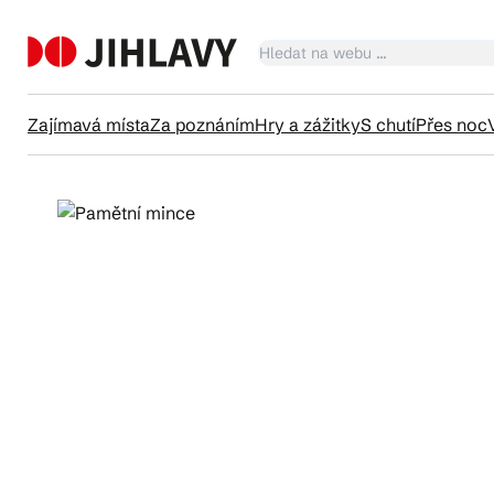
Zajímavá místa
Za poznáním
Hry a zážitky
S chutí
Přes noc
Ka
Tr
Čl
Su