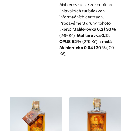
Mahlerovku lze zakoupit na
jihlavských turistických
informačních centrech.
Kam vyrazit
Prodáváme 3 druhy tohoto
likéru:
Mahlerovka 0,2 l 30 %
(249 Kč),
Mahlerovka 0,2 l
OPUS 52 %
(279 Kč) a
malá
CS
EN
DE
Mahlerovka 0,04 l 30 %
(100
Kč).
© 2026 Brána Jihlavy