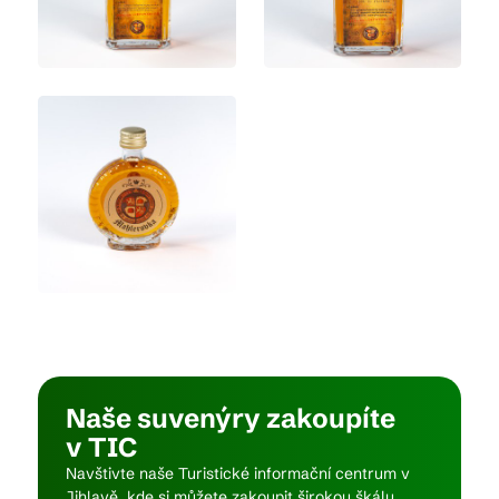
Naše suvenýry zakoupíte
v TIC
Navštivte naše Turistické informační centrum v
Jihlavě, kde si můžete zakoupit širokou škálu