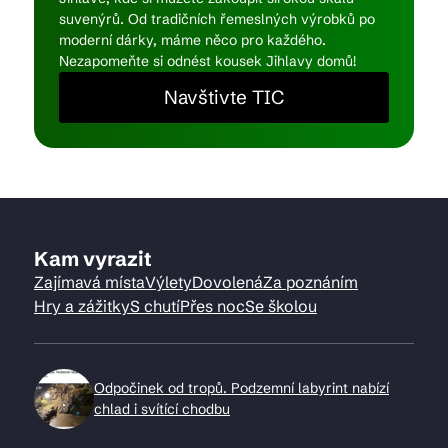
suvenýrů. Od tradičních řemeslných výrobků po
moderní dárky, máme něco pro každého.
Nezapomeňte si odnést kousek Jihlavy domů!
Navštivte TIC
Kam vyrazit
Zajímavá místa
Výlety
Dovolená
Za poznáním
Hry a zážitky
S chutí
Přes noc
Se školou
Odpočinek od tropů. Podzemní labyrint nabízí
chlad i svítící chodbu