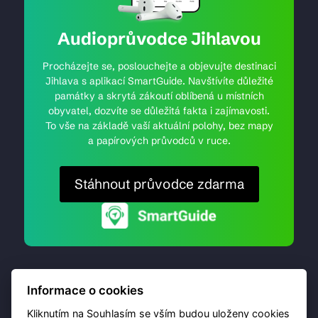
Audioprůvodce Jihlavou
Procházejte se, poslouchejte a objevujte destinaci
Jihlava s aplikací SmartGuide. Navštívíte důležité
památky a skrytá zákoutí oblíbená u místních
obyvatel, dozvíte se důležitá fakta i zajímavosti.
To vše na základě vaší aktuální polohy, bez mapy
a papírových průvodců v ruce.
Stáhnout průvodce zdarma
Informace o cookies
Kliknutím na Souhlasím se vším budou uloženy cookies