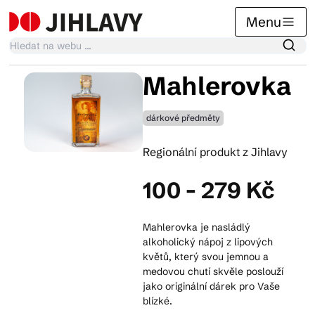
Menu
Mahlerovka
Kalendář akcí
dárkové předměty
Tradiční akce
Regionální produkt z Jihlavy
100 - 279 Kč
Články
Mahlerovka je nasládlý
alkoholický nápoj z lipových
Suvenýry
květů, který svou jemnou a
medovou chutí skvěle poslouží
jako originální dárek pro Vaše
blízké.
Praktické info