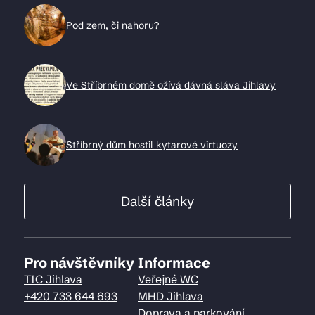
Pod zem, či nahoru?
Ve Stříbrném domě ožívá dávná sláva Jihlavy
Stříbrný dům hostil kytarové virtuozy
Další články
Pro návštěvníky
Informace
TIC Jihlava
Veřejné WC
+420 733 644 693
MHD Jihlava
Doprava a parkování