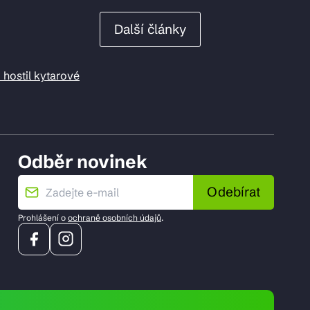
Další články
 hostil kytarové
Odběr novinek
Odebírat
Prohlášení o
ochraně osobních údajů
.