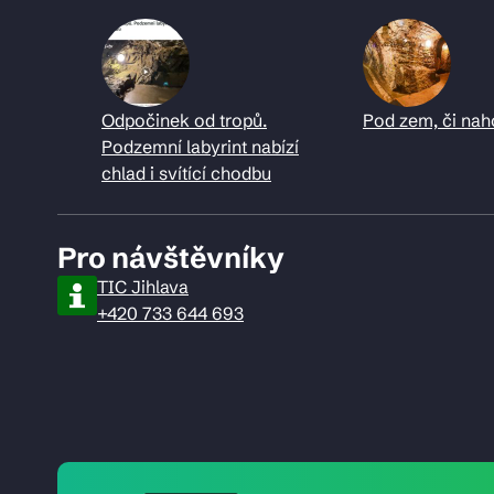
Odpočinek od tropů.
Pod zem, či nah
Podzemní labyrint nabízí
chlad i svítící chodbu
Pro návštěvníky
TIC Jihlava
+420 733 644 693