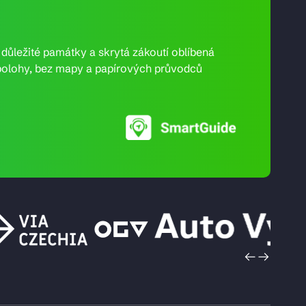
e důležité památky a skrytá zákoutí oblíbená
ní polohy, bez mapy a papírových průvodců