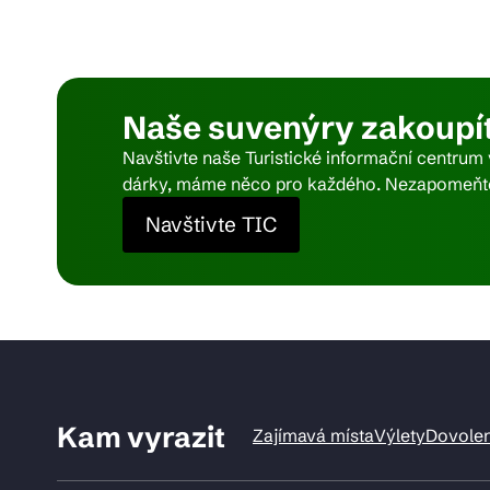
Pra
Naše suvenýry zakoupít
Ka
Navštivte naše Turistické informační centrum
dárky, máme něco pro každého. Nezapomeňte 
Navštivte TIC
Kam vyrazit
Zajímavá místa
Výlety
Dovole