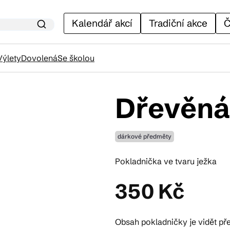
Kalendář akcí
Tradiční akce
Č
Výlety
Dovolená
Se školou
Dřevěná
lendář akcí
dárkové předměty
adiční akce
Pokladnička ve tvaru ježka
ánky
350 Kč
venýry
Obsah pokladničky je vidět př