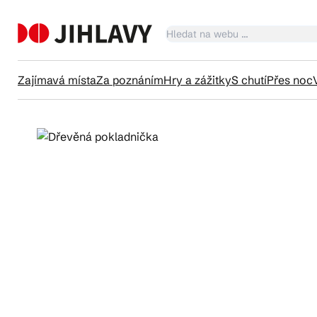
Zajímavá místa
Za poznáním
Hry a zážitky
S chutí
Přes noc
Ka
Tr
Čl
Su