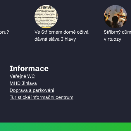
oru?
Ve Stříbrném domě ožívá
Stříbrný dům
dávná sláva Jihlavy
virtuozy
Informace
Veřejné WC
MHD Jihlava
Doprava a parkování
Turistické informační centrum