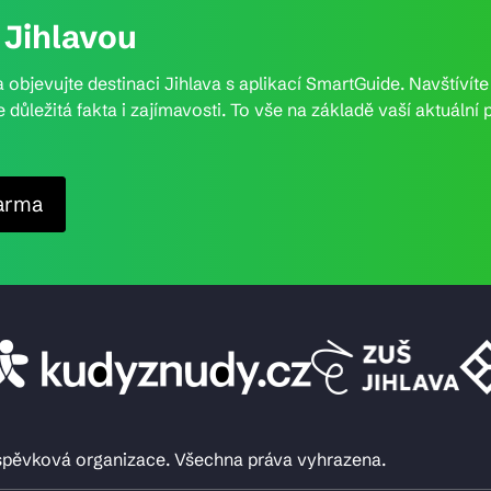
Jihlavou
 objevujte destinaci Jihlava s aplikací SmartGuide. Navštívít
e důležitá fakta i zajímavosti. To vše na základě vaší aktuál
arma
íspěvková organizace. Všechna práva vyhrazena.