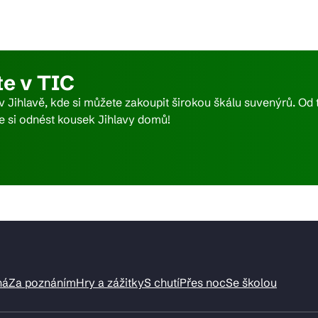
ktické info
e v TIC
m vyrazit
 v Jihlavě, kde si můžete zakoupit širokou škálu suvenýrů. O
si odnést kousek Jihlavy domů!
CS
EN
DE
© 2026 Brána Jihlavy
ná
Za poznáním
Hry a zážitky
S chutí
Přes noc
Se školou