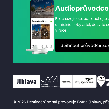
Audioprůvodce 
Procházejte se, poslouchejte a
u místních obyvatel, dozvíte s
v ruce.
Stáhnout průvodce zd
© 2026 Destinační portál provozuje
Brána Jihlavy
, př