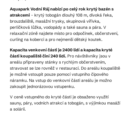
Aquapark Vodní Ráj nabízí po celý rok krytý bazén s
atrakcemi
- krytý tobogán dlouhý 108 m, divoká řeka,
brouzdaliště, masážní trysky, skupinová vířivka,
perličková lůžka, vodopády a také sauna a pára. V
relaxační zóně najdete místo pro odpočinek, občerstvení,
curling na koberci a pro nejmenší dětský koutek.
Kapacita venkovní části je 2400 lidí a kapacita kryté
části koupaliště činí 240 lidí.
Pro návštěvníky jsou v
areálu připraveny stánky s rychlým občerstvením,
stravovat se lze rovněž v restauraci. Do areálu koupaliště
je možné vstoupit pouze pomocí vstupního čipového
náramku. Na vstup do venkovní části areálu je možno
zakoupit jednorázovou vstupenku.
V ceně vstupného do kryté části je obsaženo využití
sauny, páry, vodních atrakcí a tobogán, s výjimkou masáží
a solárií.‍