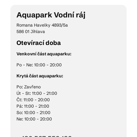
Aquapark Vodní ráj
Kam vyrazit
Romana Havelky 4893/5a
586 01 Jihlava
Otevírací doba
CS
EN
DE
Venkovní část aquaparku:
Po - Ne: 10:00 - 20:00
Krytá část aquaparku:
© 2026 Brána Jihlavy
Po: Zavřeno
Út - St: 11:00 - 21:00
Čt: 11:00 - 20:00
Pá: 11:00 - 21:00
So: 10:00 - 21:00
Ne: 10:00 - 20:00