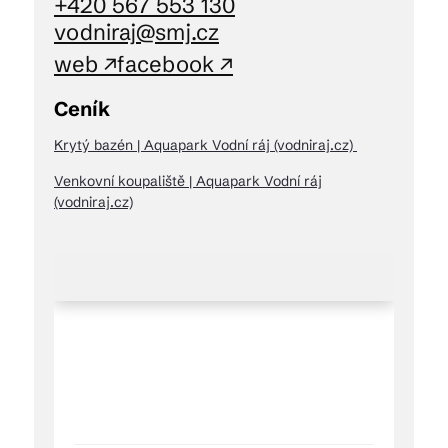
+420 567 553 130
vodniraj@smj.cz
web ↗
facebook ↗
Ceník
Krytý bazén | Aquapark Vodní ráj (vodniraj.cz)
Venkovní koupaliště | Aquapark Vodní ráj
(vodniraj.cz)