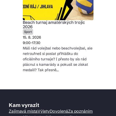
Beach turnaj amatérských trojic
2026
Sport
15. 8. 2026
9:00-17:30
Máš rád volejbal nebo beachvolejbal, ale
netroufneš si poslat přihlášku do
oficiálního turnaje? I přesto by sis rád
plácnul s kamarády a pokusil se získat
medaili? Tak přesně…
Kam vyrazit
Zajímavá místa
Výlety
Dovolená
Za poznáním