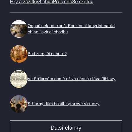
Hry a zážitky
S chutí
Přes noc
Se školou
Odpočinek od tropů. Podzemní labyrint nabízí
chlad i svítící chodbu
Pod zem, či nahoru?
Ve Stříbrném domě ožívá dávná sláva Jihlavy
Stříbrný dům hostil kytarové virtuozy
Další články