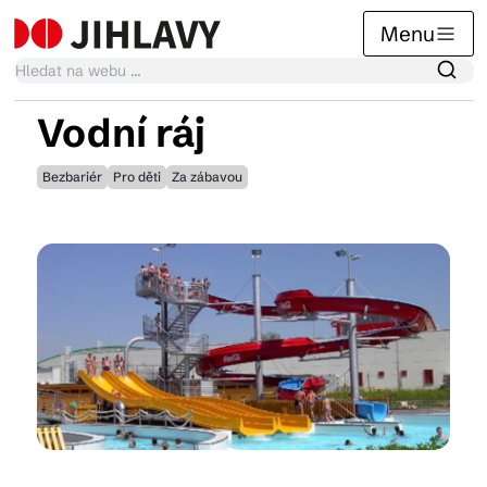
Menu
Vodní ráj
Kalendář akcí
Bezbariér
Pro děti
Za zábavou
Tradiční akce
Články
Suvenýry
Praktické info