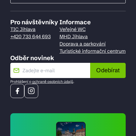
Pro návštěvníky
Informace
TIC Jihlava
Veřejné WC
+420 733 644 693
MHD Jihlava
Doprava a parkování
Turistické informační centrum
Odběr novinek
Odebírat
Prohlášení o
ochraně osobních údajů
.