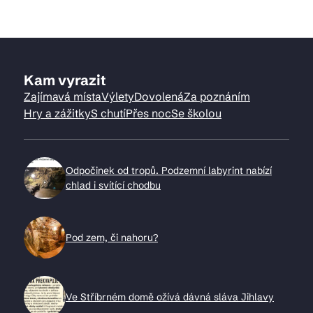
Kam vyrazit
Zajímavá místa
Výlety
Dovolená
Za poznáním
Hry a zážitky
S chutí
Přes noc
Se školou
Odpočinek od tropů. Podzemní labyrint nabízí
chlad i svítící chodbu
Pod zem, či nahoru?
Ve Stříbrném domě ožívá dávná sláva Jihlavy