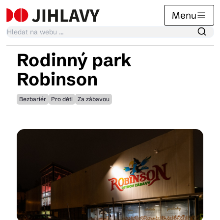
Menu
Rodinný park
Kalendář akcí
Robinson
Bezbariér
Pro děti
Za zábavou
Tradiční akce
Články
Suvenýry
Praktické info