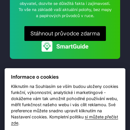
obyvatel, dozvíte se důležitá fakta i zajímavosti.
To vše na základě vaší aktuální polohy, bez mapy
a papírových průvodců v ruce.
Stáhnout průvodce zdarma
Informace o cookies
Kliknutím na Souhlasím se vším budou uloženy cookies
funkční, výkonnostní, analytické i marketingové -
dokážeme vám tak umožnit pohodlné používání webu,
© 2026 Destinační portál provozuje
Brána Jihlavy
,
měřit funkčnost našeho webu i vás cílit reklamou. Své
příspěvková organizace. Všechna práva vyhrazena.
preference můžete snadno upravit kliknutím na
Nastavení cookies. Kompletní politiku
si můžete přečíst
zde
.
Ochrana osobních údajů
Obchodní podmínky