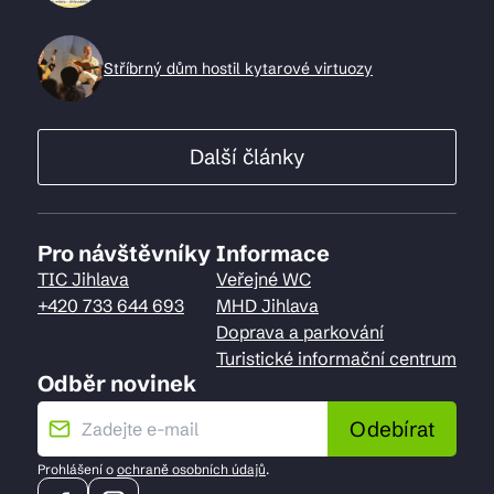
Stříbrný dům hostil kytarové virtuozy
Další články
Pro návštěvníky
Informace
TIC Jihlava
Veřejné WC
+420 733 644 693
MHD Jihlava
Doprava a parkování
Turistické informační centrum
Odběr novinek
Odebírat
Prohlášení o
ochraně osobních údajů
.