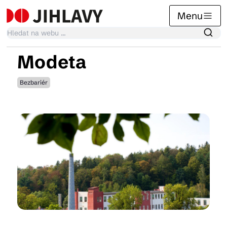
Menu
Modeta
Kalendář akcí
Bezbariér
Tradiční akce
Články
Suvenýry
Praktické info