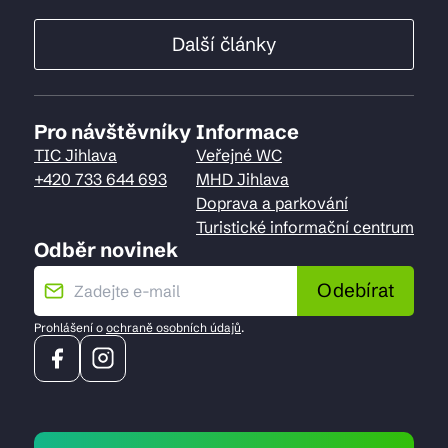
Další články
Pro návštěvníky
Informace
TIC Jihlava
Veřejné WC
+420 733 644 693
MHD Jihlava
Doprava a parkování
Turistické informační centrum
Odběr novinek
Odebírat
Prohlášení o
ochraně osobních údajů
.