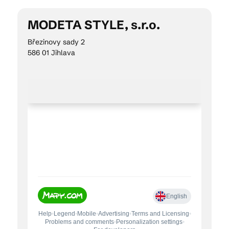
MODETA STYLE, s.r.o.
Kam vyrazit
Březinovy sady 2
586 01 Jihlava
CS
EN
DE
© 2026 Brána Jihlavy