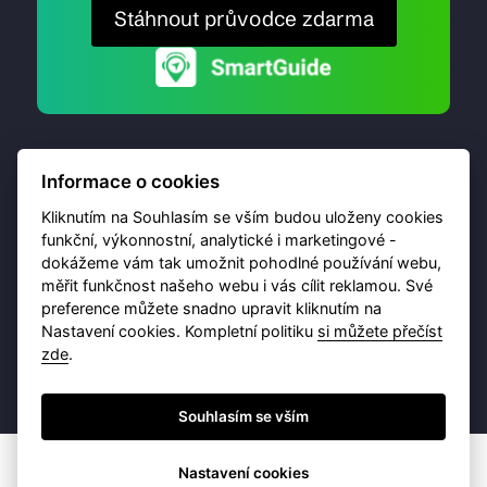
Stáhnout průvodce zdarma
Informace o cookies
Kliknutím na Souhlasím se vším budou uloženy cookies
funkční, výkonnostní, analytické i marketingové -
dokážeme vám tak umožnit pohodlné používání webu,
© 2026 Destinační portál provozuje
Brána Jihlavy
,
měřit funkčnost našeho webu i vás cílit reklamou. Své
příspěvková organizace. Všechna práva vyhrazena.
preference můžete snadno upravit kliknutím na
Nastavení cookies. Kompletní politiku
si můžete přečíst
zde
.
Ochrana osobních údajů
Obchodní podmínky
Souhlasím se vším
Nastavení cookies