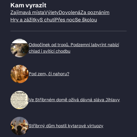
Kam vyrazit
Zajímavá místa
Výlety
Dovolená
Za poznáním
Hry a zážitky
S chutí
Přes noc
Se školou
Odpočinek od tropů. Podzemní labyrint nabízí
chlad i svítící chodbu
Pod zem, či nahoru?
Ve Stříbrném domě ožívá dávná sláva Jihlavy
Stříbrný dům hostil kytarové virtuozy