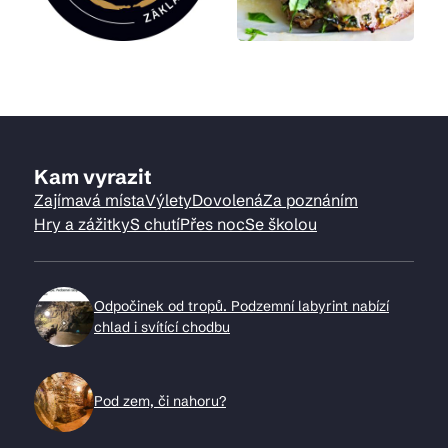
Kam vyrazit
Zajímavá místa
Výlety
Dovolená
Za poznáním
Hry a zážitky
S chutí
Přes noc
Se školou
Odpočinek od tropů. Podzemní labyrint nabízí
chlad i svítící chodbu
Pod zem, či nahoru?