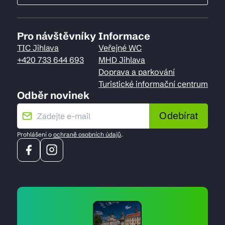
Pro návštěvníky
Informace
TIC Jihlava
Veřejné WC
+420 733 644 693
MHD Jihlava
Doprava a parkování
Turistické informační centrum
Odběr novinek
Odebírat
Prohlášení o
ochraně osobních údajů
.