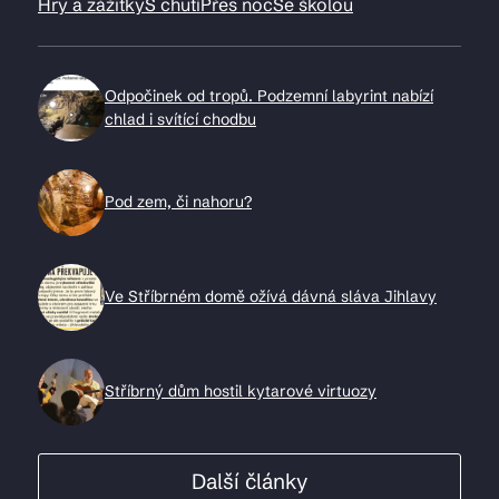
Hry a zážitky
S chutí
Přes noc
Se školou
Odpočinek od tropů. Podzemní labyrint nabízí
chlad i svítící chodbu
Pod zem, či nahoru?
Ve Stříbrném domě ožívá dávná sláva Jihlavy
Stříbrný dům hostil kytarové virtuozy
Další články