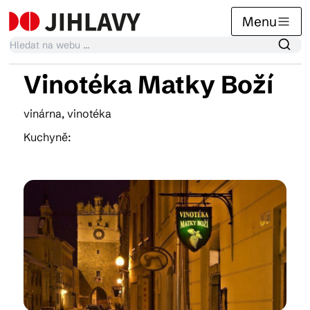
Menu
Vinotéka Matky Boží
Kalendář akcí
vinárna, vinotéka
Kuchyně:
Tradiční akce
Články
Suvenýry
Praktické info