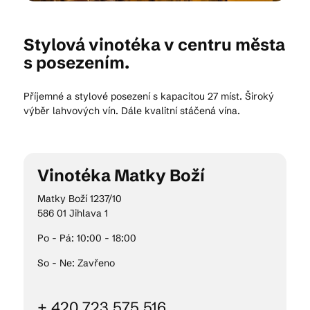
Stylová vinotéka v centru města
Kam vyrazit
s posezením.
Příjemné a stylové posezení s kapacitou 27 míst. Široký
CS
EN
DE
výběr lahvových vín. Dále kvalitní stáčená vína.
Vinotéka Matky Boží
© 2026 Brána Jihlavy
Matky Boží 1237/10
586 01 Jihlava 1
Po - Pá: 10:00 - 18:00
So - Ne: Zavřeno
+ 420 723 575 516