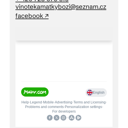
vinotekamatkybozi@seznam.cz
facebook ↗