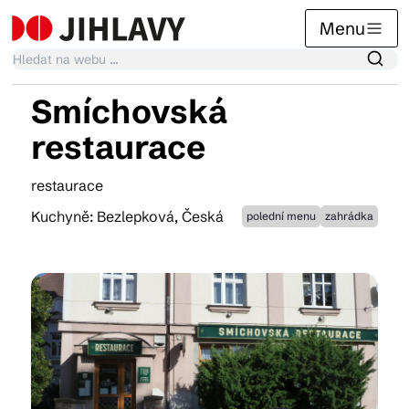
Menu
Smíchovská
Kalendář akcí
restaurace
restaurace
Tradiční akce
Kuchyně: Bezlepková, Česká
polední menu
zahrádka
Články
Suvenýry
Praktické info