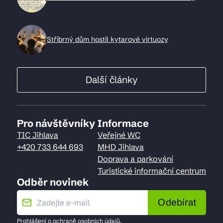
Stříbrný dům hostil kytarové virtuozy
Další články
Pro návštěvníky
Informace
TIC Jihlava
Veřejné WC
+420 733 644 693
MHD Jihlava
Doprava a parkování
Turistické informační centrum
Odběr novinek
Odebírat
Prohlášení o
ochraně osobních údajů
.