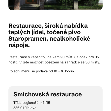
Kam vyrazit
Restaurace, široká nabídka
teplých jídel, točené pivo
CS
EN
DE
Staropramen, nealkoholické
nápoje.
Restaurace s kapacitou celkem 90 míst. Salonek pro 35
hostů. V létě možnost posezení na zahrádce se 30 místy.
© 2026 Brána Jihlavy
Polední menu se podává od 10 - 16 hodin.
Smíchovská restaurace
Třída Legionářů 1471/15
586 01 Jihlava