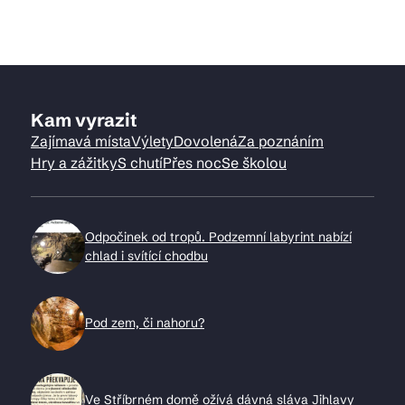
Kam vyrazit
Zajímavá místa
Výlety
Dovolená
Za poznáním
Hry a zážitky
S chutí
Přes noc
Se školou
Odpočinek od tropů. Podzemní labyrint nabízí
chlad i svítící chodbu
Pod zem, či nahoru?
Ve Stříbrném domě ožívá dávná sláva Jihlavy