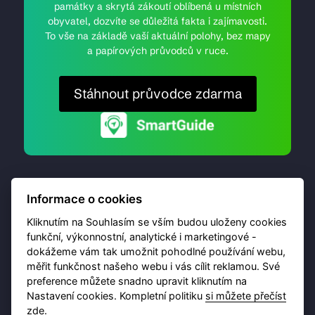
památky a skrytá zákoutí oblíbená u místních
obyvatel, dozvíte se důležitá fakta i zajímavosti.
To vše na základě vaší aktuální polohy, bez mapy
a papírových průvodců v ruce.
Stáhnout průvodce zdarma
Informace o cookies
Kliknutím na Souhlasím se vším budou uloženy cookies
funkční, výkonnostní, analytické i marketingové -
dokážeme vám tak umožnit pohodlné používání webu,
© 2026 Destinační portál provozuje
Brána Jihlavy
,
měřit funkčnost našeho webu i vás cílit reklamou. Své
příspěvková organizace. Všechna práva vyhrazena.
preference můžete snadno upravit kliknutím na
Nastavení cookies. Kompletní politiku
si můžete přečíst
zde
.