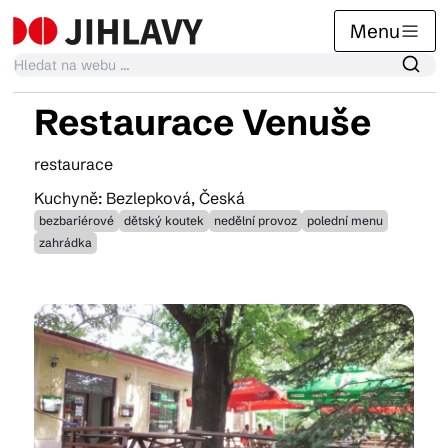
Menu
Restaurace Venuše
Kalendář akcí
restaurace
Kuchyně: Bezlepková, Česká
Tradiční akce
bezbariérové
dětský koutek
nedělní provoz
polední menu
zahrádka
Články
Suvenýry
Praktické info