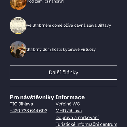
Pod zem, či nahoru?
Ve Stříbrném domě ožívá dávná sláva Jihlavy
Stříbrný dům hostil kytarové virtuozy
Další články
Pro návštěvníky
Informace
TIC Jihlava
Veřejné WC
+420 733 644 693
MHD Jihlava
Doprava a parkování
Turistické informační centrum