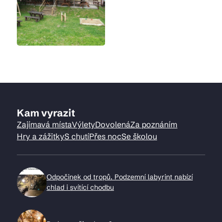
Kam vyrazit
Zajímavá místa
Výlety
Dovolená
Za poznáním
Hry a zážitky
S chutí
Přes noc
Se školou
Odpočinek od tropů. Podzemní labyrint nabízí
chlad i svítící chodbu