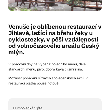
Kam vyrazit
Venuše je oblíbenou restaurací v
Jihlavě, ležící na břehu řeky u
CS
EN
DE
cyklostezky, v pěší vzdálenosti
od volnočasového areálu Český
mlýn.
V pracovní dny na výběr z poledního menu, dále
© 2026 Brána Jihlavy
standardní menu, pivo, dobrá káva či zmrzlina.
Možnost pořádání různých společenských akcí. V
restauraci platba pouze hotově.
Humpolecká 16/4a