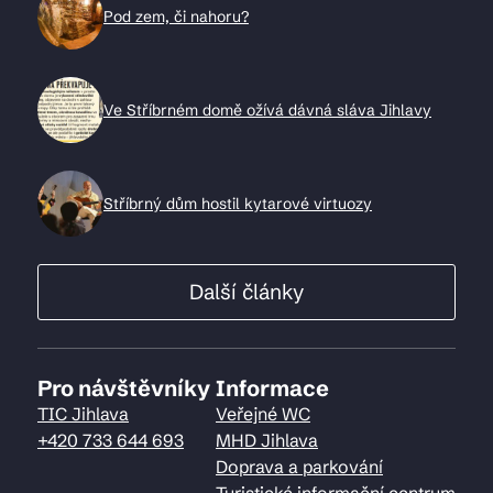
Pod zem, či nahoru?
Ve Stříbrném domě ožívá dávná sláva Jihlavy
Stříbrný dům hostil kytarové virtuozy
Další články
Pro návštěvníky
Informace
TIC Jihlava
Veřejné WC
+420 733 644 693
MHD Jihlava
Doprava a parkování