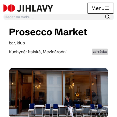
Menu
Prosecco Market
Kalendář akcí
bar, klub
Kuchyně: Italská, Mezinárodní
zahrádka
Tradiční akce
Články
Suvenýry
Praktické info