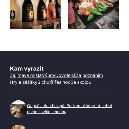
Kam vyrazit
Zajímavá místa
Výlety
Dovolená
Za poznáním
Hry a zážitky
S chutí
Přes noc
Se školou
Odpočinek od tropů. Podzemní labyrint nabízí
chlad i svítící chodbu