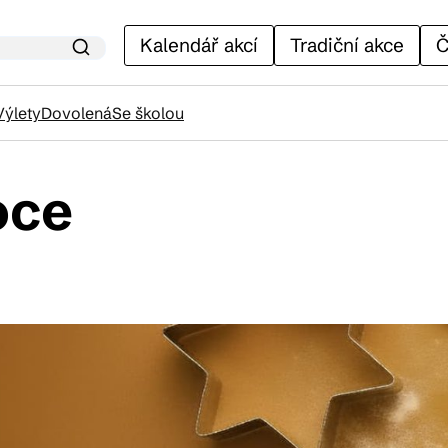
Kalendář akcí
Tradiční akce
Č
Výlety
Dovolená
Se školou
oce
lendář akcí
adiční akce
ánky
venýry