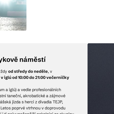
ykově náměstí
vždy
od středy do neděle
, v
 iglú od 10:00 do 21:00 večerníčky
 a iglú) a vedle profesionálních
stní taneční, akrobatické a zájmové
šská jízda s herci z divadla TEJP,
y. Letos poprvé vtrhnou v doprovodu
 i ti nejvypečenější pekelníci ze skupiny