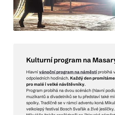
Kulturní program na Masar
Hlavní
vánoční program na náměstí
probíhá 
odpoledních hodinách.
Každý den promítáme v
pro malé i velké návštěvníky
.
Program probíhá na dvou scénách (hlavní podium
muzikantů a divadelníků se tu představí také mí
spolky. Tradičně se v rámci adventu koná Mikulá
velkolepý festival Bosch Svařák a živé jesličk
Mikuláše (takže spořádaně) na jihlavské náměstí