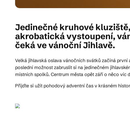
Jedinečné kruhové kluziště,
akrobatická vystoupení, ván
čeká ve vánoční Jihlavě.
Velká jihlavská oslava vánočních svátků začíná první
poslední možnost zabruslit si na jedinečném jihlavsk
místních spolků. Centrum města opět září o něco víc d
Přijďte si užít pohodový adventní čas v krásném histo