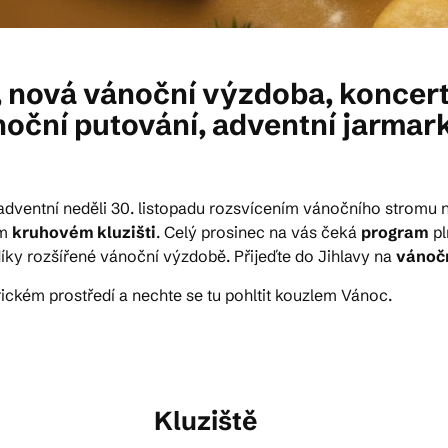
 nová vánoční výzdoba, koncerty
oční putování, adventní jarmar
 adventní neděli 30. listopadu rozsvícením vánočního stromu 
ém
kruhovém kluzišti
. Celý prosinec na vás čeká
program
pl
íky rozšířené vánoční výzdobě. Přijeďte do Jihlavy na
vánoč
rickém prostředí a nechte se tu pohltit kouzlem Vánoc.
Kluziště