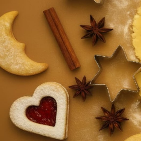
ktické info
m vyrazit
CS
EN
DE
© 2026 Brána Jihlavy