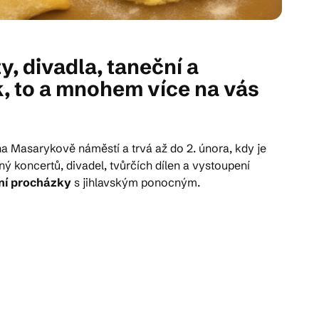
, divadla, taneční a
k, to a mnohem více na vás
na Masarykově náměstí a trvá až do 2. února, kdy je
ný koncertů, divadel, tvůrčích dílen a vystoupení
ní procházky
s jihlavským ponocným.