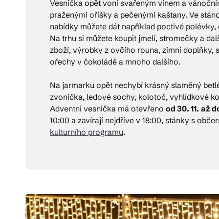
Vesnička opět voní svařeným vínem a vánoční
praženými oříšky a pečenými kaštany. Ve stáncí
nabídky můžete dát například poctivé polévky,
Na trhu si můžete koupit jmelí, stromečky a da
zboží, výrobky z ovčího rouna, zimní doplňky,
ořechy v čokoládě a mnoho dalšího.
Na jarmarku opět nechybí krásný slaměný betlém
zvonička, ledové sochy, kolotoč, vyhlídkové ko
Adventní vesnička má otevřeno
od 30. 11.
až do
10:00 a zavírají nejdříve v 18:00, stánky s obč
kulturního programu
.