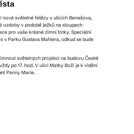
ěsta
í nové světelné řetězy v ulicích Benešova,
é ozdoby v podobě ježků na sloupech
lace pro vaše krásné zimní fotky. Speciální
tos v Parku Gustava Mahlera, odkud se bude
šimnout světelných projekcí na budovu České
vždy po 17. hod. V ulici Matky Boží je k vidění
tí Panny Marie.