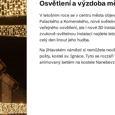
Osvětlení a výzdoba m
V letošním roce se v centru města objev
Palackého a Komenského, nové světeln
veřejného osvětlení, ale i nové 3D insta
zvukově-světelnou instalaci najdete le
celý den linout jeho hudba.
Na jihlavském náměstí si nemůžete nev
pošty, kostel sv. Ignáce. Tyto se rozzáří 
animovaný betlém na kostele Nanebevze