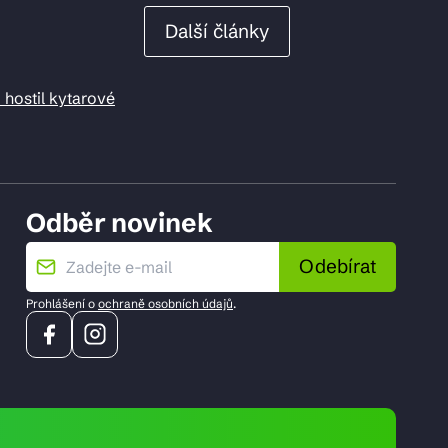
Další články
 hostil kytarové
Odběr novinek
Odebírat
Prohlášení o
ochraně osobních údajů
.