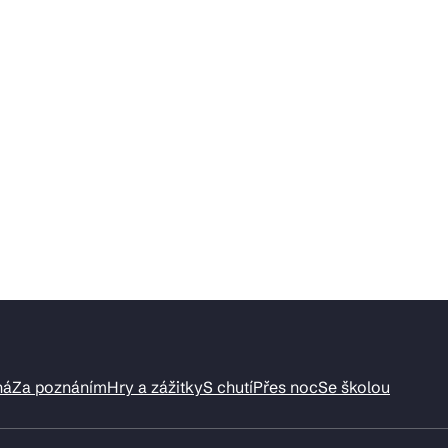
ná
Za poznáním
Hry a zážitky
S chutí
Přes noc
Se školou