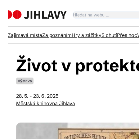
Zajímavá místa
Za poznáním
Hry a zážitky
S chutí
Přes noc
Život v protek
Ka
Výstava
Tr
28. 5. - 23. 6. 2025
Městská knihovna Jihlava
Čl
Su