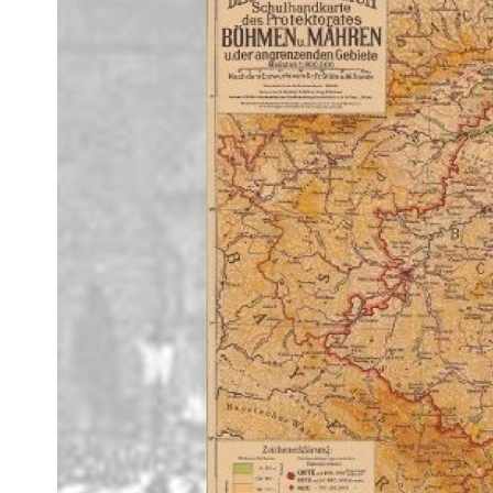
Pra
Ka