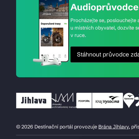
Audioprůvodce 
Procházejte se, poslouchejte a
u místních obyvatel, dozvíte s
v ruce.
Stáhnout průvodce zd
© 2026 Destinační portál provozuje
Brána Jihlavy
, př