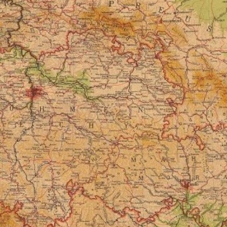
ktické info
m vyrazit
CS
EN
DE
© 2026 Brána Jihlavy