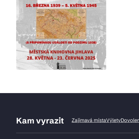
Kam vyrazit
Zajímavá místa
Výlety
Dovole