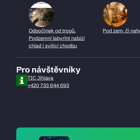
Odpočinek od tropů.
Pod zem, či nah
Podzemní labyrint nabízí
chlad i svítící chodbu
Pro návštěvníky
TIC Jihlava
+420 733 644 693