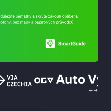
e důležité památky a skrytá zákoutí oblíbená
ní polohy, bez mapy a papírových průvodců