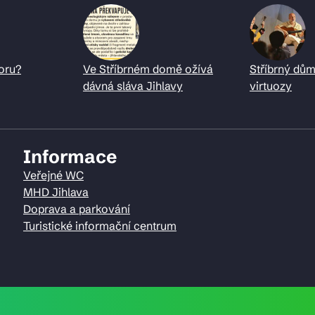
oru?
Ve Stříbrném domě ožívá
Stříbrný dům
dávná sláva Jihlavy
virtuozy
Informace
Veřejné WC
MHD Jihlava
Doprava a parkování
Turistické informační centrum