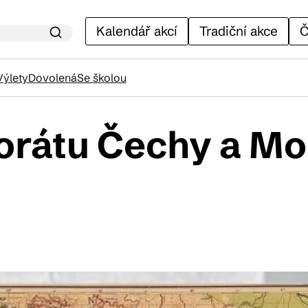
Kalendář akcí
Tradiční akce
Č
Výlety
Dovolená
Se školou
torátu Čechy a M
lendář akcí
adiční akce
ánky
venýry