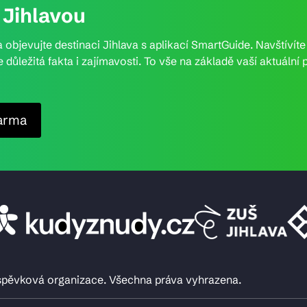
Jihlavou
 objevujte destinaci Jihlava s aplikací SmartGuide. Navštívít
e důležitá fakta i zajímavosti. To vše na základě vaší aktuál
arma
íspěvková organizace. Všechna práva vyhrazena.