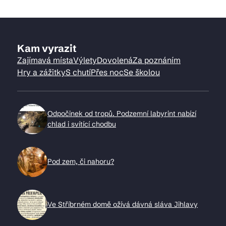
Kam vyrazit
Zajímavá místa
Výlety
Dovolená
Za poznáním
Hry a zážitky
S chutí
Přes noc
Se školou
Odpočinek od tropů. Podzemní labyrint nabízí
chlad i svítící chodbu
Pod zem, či nahoru?
Ve Stříbrném domě ožívá dávná sláva Jihlavy