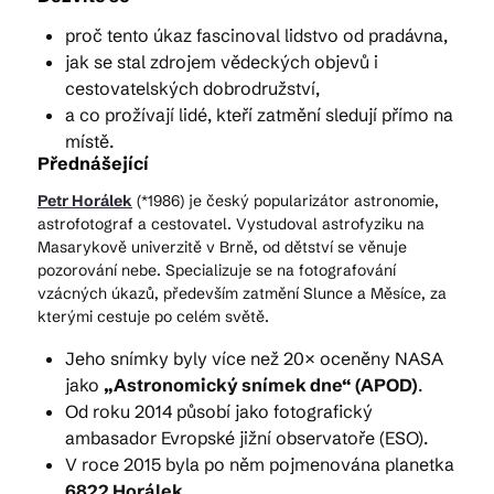
proč tento úkaz fascinoval lidstvo od pradávna,
jak se stal zdrojem vědeckých objevů i
cestovatelských dobrodružství,
a co prožívají lidé, kteří zatmění sledují přímo na
místě.
Přednášející
Petr Horálek
(*1986) je český popularizátor astronomie,
astrofotograf a cestovatel. Vystudoval astrofyziku na
Masarykově univerzitě v Brně, od dětství se věnuje
pozorování nebe. Specializuje se na fotografování
vzácných úkazů, především zatmění Slunce a Měsíce, za
kterými cestuje po celém světě.
Jeho snímky byly více než 20× oceněny NASA
jako
„Astronomický snímek dne“ (APOD)
.
Od roku 2014 působí jako fotografický
ambasador Evropské jižní observatoře (ESO).
V roce 2015 byla po něm pojmenována planetka
6822 Horálek
.