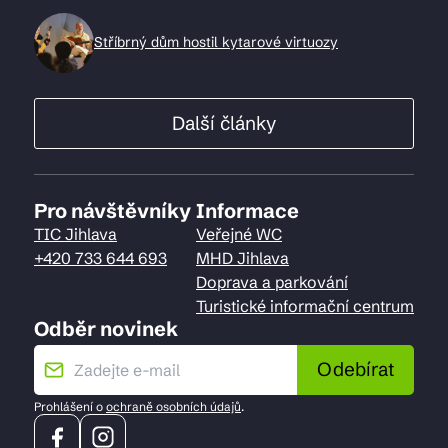
Stříbrný dům hostil kytarové virtuozy
Další články
Pro návštěvníky
Informace
TIC Jihlava
Veřejné WC
+420 733 644 693
MHD Jihlava
Doprava a parkování
Turistické informační centrum
Odběr novinek
Odebírat
Prohlášení o
ochraně osobních údajů
.