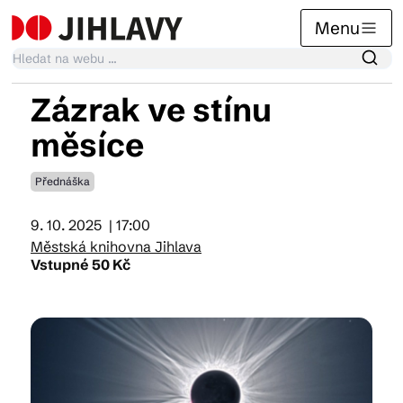
Menu
Zázrak ve stínu
Kalendář akcí
měsíce
Přednáška
Tradiční akce
9. 10. 2025
| 17:00
Městská knihovna Jihlava
Články
Vstupné 50 Kč
Suvenýry
Praktické info