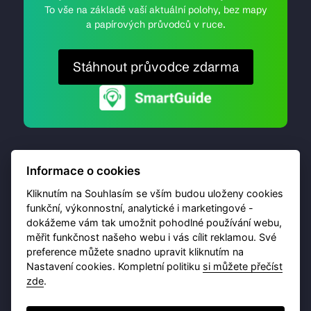
To vše na základě vaší aktuální polohy, bez mapy
a papírových průvodců v ruce.
Stáhnout průvodce zdarma
Informace o cookies
Kliknutím na Souhlasím se vším budou uloženy cookies
funkční, výkonnostní, analytické i marketingové -
dokážeme vám tak umožnit pohodlné používání webu,
© 2026 Destinační portál provozuje
Brána Jihlavy
,
měřit funkčnost našeho webu i vás cílit reklamou. Své
příspěvková organizace. Všechna práva vyhrazena.
preference můžete snadno upravit kliknutím na
Nastavení cookies. Kompletní politiku
si můžete přečíst
zde
.
Ochrana osobních údajů
Obchodní podmínky