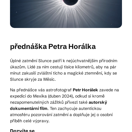
Kam vyrazit
CS
EN
DE
přednáška Petra Horálka
Úplné zatmění Slunce patří k nejúchvatnějším přírodním
úkazům. Lidé za ním cestují tisíce kilometrů, aby na pár
minut zakusili zvláštní ticho a magické ztemnění, kdy se
Slunce skryje za Měsíc.
© 2026 Brána Jihlavy
Na přednášce vás astrofotograf
Petr Horálek
zavede na
expedici do Mexika (duben 2024), odkud si kromě
nezapomenutelných zážitků přivezl také
autorský
dokumentární film
. Ten zachycuje autentickou
atmosféru pozorování zatmění a doplňuje jej o osobní
příběh celé výpravy.
Dozvíte se