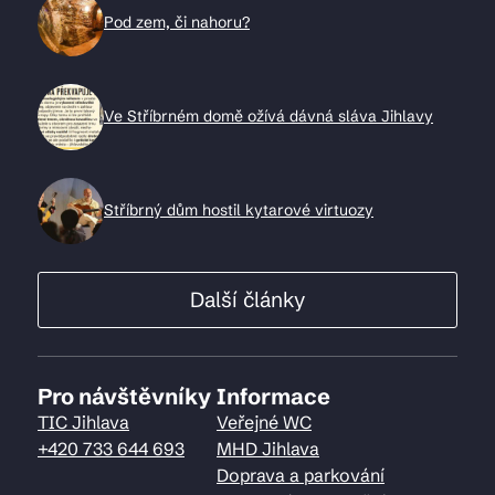
Pod zem, či nahoru?
Ve Stříbrném domě ožívá dávná sláva Jihlavy
Stříbrný dům hostil kytarové virtuozy
Další články
Pro návštěvníky
Informace
TIC Jihlava
Veřejné WC
+420 733 644 693
MHD Jihlava
Doprava a parkování