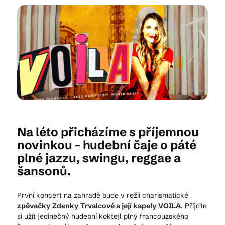
Kam vyrazit
CS
EN
DE
Na léto přicházíme s příjemnou
© 2026 Brána Jihlavy
novinkou - hudební čaje o páté
plné jazzu, swingu, reggae a
šansonů.
První koncert na zahradě bude v režii charismatické
zpěvačky Zdenky Trvalcové a její kapely VOILA
.
Přijďte
si užít jedinečný hudební koktejl plný francouzského