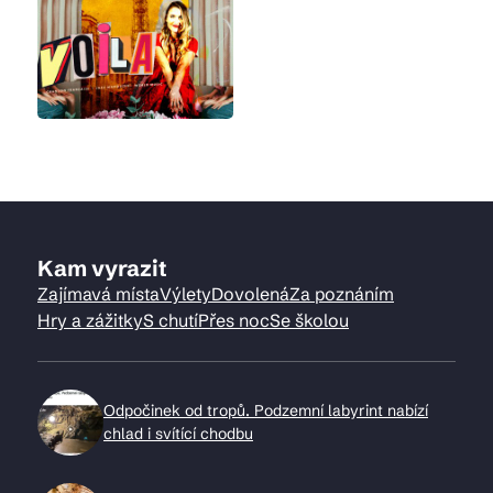
Kam vyrazit
Zajímavá místa
Výlety
Dovolená
Za poznáním
Hry a zážitky
S chutí
Přes noc
Se školou
Odpočinek od tropů. Podzemní labyrint nabízí
chlad i svítící chodbu