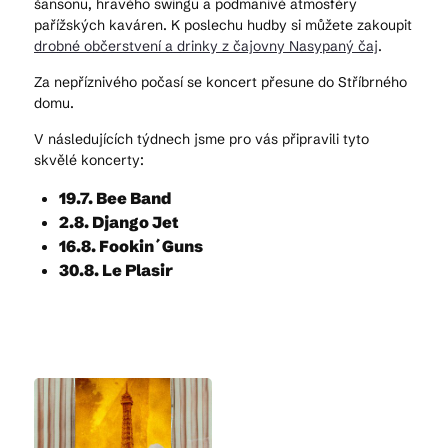
šansonu, hravého swingu a podmanivé atmosféry
pařížských kaváren. K poslechu hudby si můžete zakoupit
drobné občerstvení a drinky z čajovny Nasypaný čaj
.
Za nepříznivého počasí se koncert přesune do Stříbrného
domu.
V následujících týdnech jsme pro vás připravili tyto
skvělé koncerty:
19.7. Bee Band
2.8. Django Jet
16.8. Fookin´Guns
30.8. Le Plasir