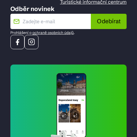
Turistické informační centrum
Odběr novinek
Odebírat
Prohlášení o
ochraně osobních údajů
.