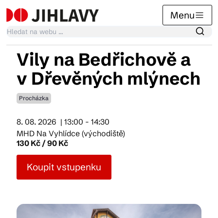
Menu
Vily na Bedřichově a
Kalendář akcí
v Dřevěných mlýnech
Procházka
Tradiční akce
8. 08. 2026
| 13:00 - 14:30
MHD Na Vyhlídce (východiště)
Články
130 Kč / 90 Kč
Koupit vstupenku
Suvenýry
Praktické info