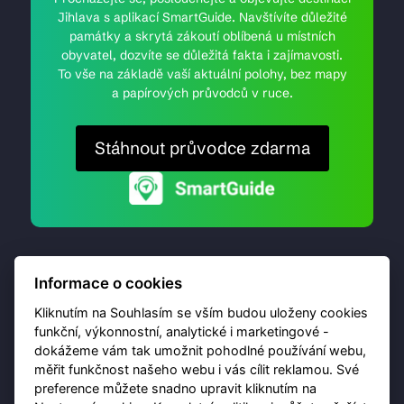
Jihlava s aplikací SmartGuide. Navštívíte důležité
památky a skrytá zákoutí oblíbená u místních
obyvatel, dozvíte se důležitá fakta i zajímavosti.
To vše na základě vaší aktuální polohy, bez mapy
a papírových průvodců v ruce.
Stáhnout průvodce zdarma
Informace o cookies
Kliknutím na Souhlasím se vším budou uloženy cookies
funkční, výkonnostní, analytické i marketingové -
dokážeme vám tak umožnit pohodlné používání webu,
© 2026 Destinační portál provozuje
Brána Jihlavy
,
měřit funkčnost našeho webu i vás cílit reklamou. Své
příspěvková organizace. Všechna práva vyhrazena.
preference můžete snadno upravit kliknutím na