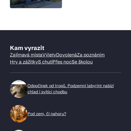
Kam vyrazit
Zajímavá místa
Výlety
Dovolená
Za poznáním
Hry a zážitky
S chutí
Přes noc
Se školou
Odpočinek od tropů. Podzemní labyrint nabízí
chlad i svítící chodbu
Pod zem, či nahoru?