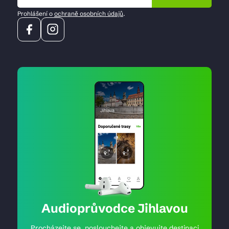
Prohlášení o
ochraně osobních údajů
.
Audioprůvodce Jihlavou
Procházejte se, poslouchejte a objevujte destinaci