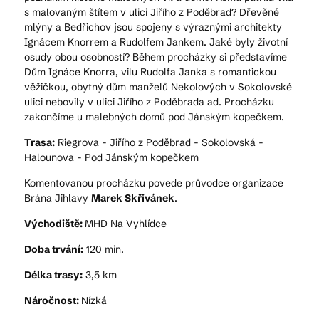
s malovaným štítem v ulici Jiřího z Poděbrad? Dřevěné
mlýny a Bedřichov jsou spojeny s výraznými architekty
Ignácem Knorrem a Rudolfem Jankem. Jaké byly životní
osudy obou osobností? Během procházky si představíme
Dům Ignáce Knorra, vilu Rudolfa Janka s romantickou
věžičkou, obytný dům manželů Nekolových v Sokolovské
ulici nebovily v ulici Jiřího z Poděbrada ad. Procházku
zakončíme u malebných domů pod Jánským kopečkem.
Trasa:
Riegrova - Jiřího z Poděbrad - Sokolovská -
Halounova - Pod Jánským kopečkem
Komentovanou procházku povede průvodce organizace
Brána Jihlavy
Marek Skřivánek
.
Východiště:
MHD Na Vyhlídce
Doba trvání:
120 min.
Délka trasy:
3,5 km
Náročnost:
Nízká