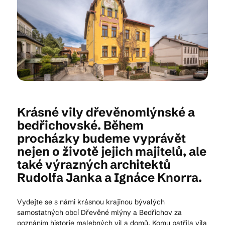
Kam vyrazit
CS
EN
DE
Krásné vily dřevěnomlýnské a
bedřichovské. Během
procházky budeme vyprávět
© 2026 Brána Jihlavy
nejen o životě jejich majitelů, ale
také výrazných architektů
Rudolfa Janka a Ignáce Knorra.
Vydejte se s námi krásnou krajinou bývalých
samostatných obcí Dřevěné mlýny a Bedřichov za
poznáním historie malebných vil a domů. Komu patřila vila