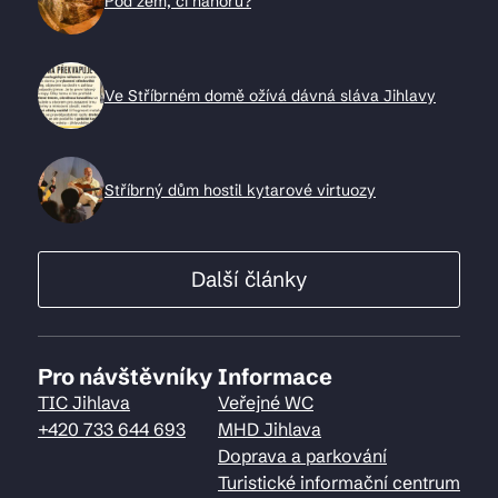
Pod zem, či nahoru?
Ve Stříbrném domě ožívá dávná sláva Jihlavy
Stříbrný dům hostil kytarové virtuozy
Další články
Pro návštěvníky
Informace
TIC Jihlava
Veřejné WC
+420 733 644 693
MHD Jihlava
Doprava a parkování
Turistické informační centrum