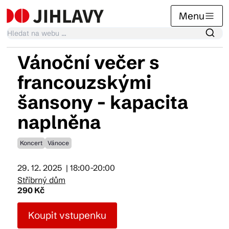
Menu
Vánoční večer s
Kalendář akcí
francouzskými
šansony - kapacita
Tradiční akce
naplněna
Koncert
Vánoce
Články
29. 12. 2025
| 18:00-20:00
Stříbrný dům
Suvenýry
290 Kč
Koupit vstupenku
Praktické info