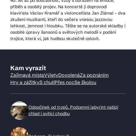
40. let až po současnost, vždy s důrazem na emoce,
příběh a osobitý projev. Na koncertě ji doprovodí
klavírista Václav Kramář a violoncellista Jan Zlámal – dva
zkušení muzikanti, kteří do večera vnesou jazzovou
lehkost, jemnost i hloubku. Těšte se na autorské skladby i
osobité úpravy šansonů a světových melodií v podání
trojice, která ví, jak hudbou skutečně oslovit.
Kam vyrazit
Zajímavá místa
Výlety
Dovolená
Za poznáním
Hry a zážitky
S chutí
Přes noc
Se školou
Odpočinek od tropů. Podzemní labyrint nabízí
chlad i svítící chodbu