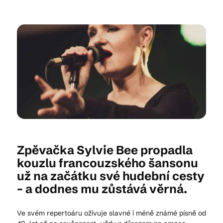
Kam vyrazit
CS
EN
DE
© 2026 Brána Jihlavy
Zpěvačka Sylvie Bee propadla
kouzlu francouzského šansonu
už na začátku své hudební cesty
– a dodnes mu zůstává věrná.
Ve svém repertoáru oživuje slavné i méně známé písně od