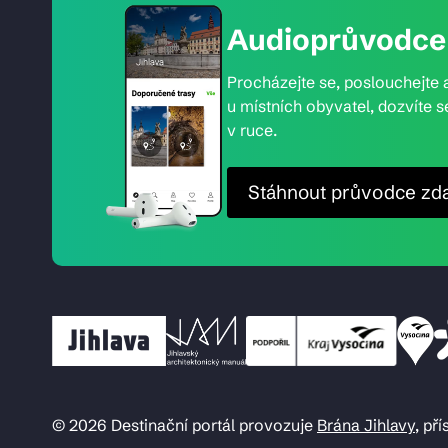
Audioprůvodce 
Procházejte se, poslouchejte a
u místních obyvatel, dozvíte s
v ruce.
Stáhnout průvodce zd
© 2026 Destinační portál provozuje
Brána Jihlavy
, př