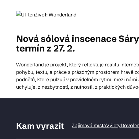
Pra
Nová sólová inscenace Sáry 
Ka
termín z 27. 2.
Wonderland je projekt, který reflektuje realitu inter
pohybu, textu, a práce s prázdným prostorem hravě z
podnětů, které pulzují v pravidelném rytmu mezi námi 
uchyluje, z nezbytnosti, z nutnosti, z praktických důvo
Kam vyrazit
Zajímavá místa
Výlety
Dovole