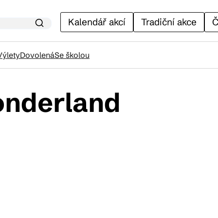
Kalendář akcí
Tradiční akce
Č
Výlety
Dovolená
Se školou
onderland
lendář akcí
adiční akce
ánky
venýry