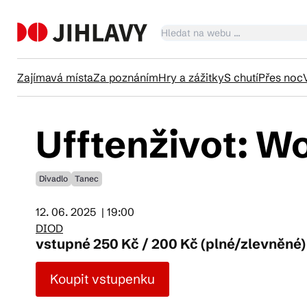
Zajímavá místa
Za poznáním
Hry a zážitky
S chutí
Přes noc
Ufftenživot: W
Ka
Divadlo
Tanec
Tr
12. 06. 2025
| 19:00
DIOD
Čl
vstupné 250 Kč / 200 Kč (plné/zlevněné)
Koupit vstupenku
Su