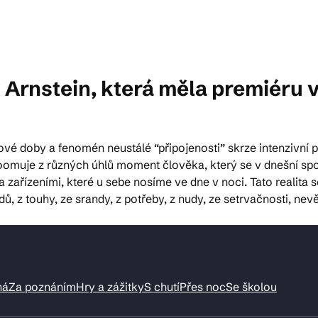
ktické info
Arnstein, která měla premiéru v
m vyrazit
netové doby a fenomén neustálé “připojenosti” skrze intenzivn
CS
EN
DE
oomuje z různých úhlů moment člověka, který se v dnešní sp
a zařízeními, které u sebe nosíme ve dne v noci. Tato realit
dů, z touhy, ze srandy, z potřeby, z nudy, ze setrvačnosti, ne
© 2026 Brána Jihlavy
ná
Za poznáním
Hry a zážitky
S chutí
Přes noc
Se školou