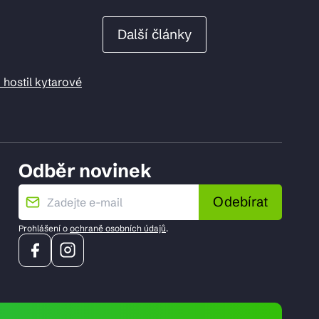
Další články
 hostil kytarové
Odběr novinek
Odebírat
Prohlášení o
ochraně osobních údajů
.