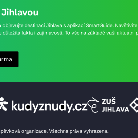
Jihlavou
 objevujte destinaci Jihlava s aplikací SmartGuide. Navštívít
e důležitá fakta i zajímavosti. To vše na základě vaší aktuál
arma
íspěvková organizace. Všechna práva vyhrazena.