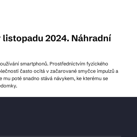
 listopadu 2024. Náhradní
í používání smartphonů. Prostřednictvím fyzického
olečnosti často ocitá v začarované smyčce impulzů a
a se mu poté snadno stává návykem, ke kterému se
vědomky.