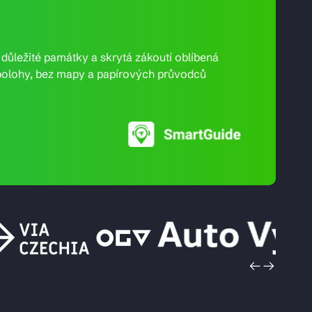
e důležité památky a skrytá zákoutí oblíbená
ní polohy, bez mapy a papírových průvodců