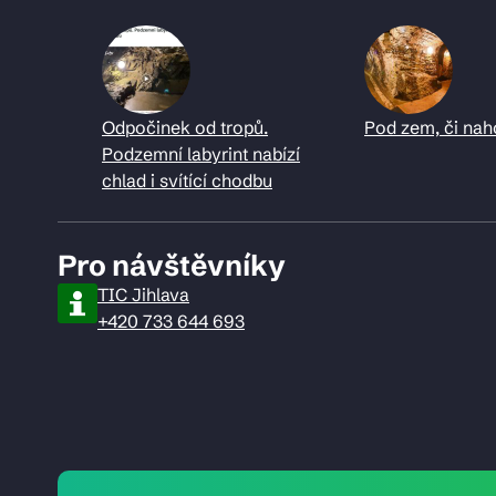
Odpočinek od tropů.
Pod zem, či nah
Podzemní labyrint nabízí
chlad i svítící chodbu
Pro návštěvníky
TIC Jihlava
+420 733 644 693