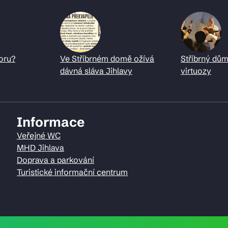
oru?
Ve Stříbrném domě ožívá
Stříbrný dům
dávná sláva Jihlavy
virtuozy
Informace
Veřejné WC
MHD Jihlava
Doprava a parkování
Turistické informační centrum