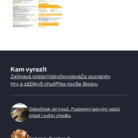
Kam vyrazit
Zajímavá místa
Výlety
Dovolená
Za poznáním
Hry a zážitky
S chutí
Přes noc
Se školou
Odpočinek od tropů. Podzemní labyrint nabízí
chlad i svítící chodbu