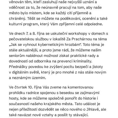
věnován těm, kteří zasluhují naše nejvyšší uznání a
vděčnost za to, že neúnavně pracují na tom, aby naše
město bylo místem, kde se každý cítí příjemně a
chráněný. Těšit se můžete na poděkování, ocenění a také
kulturní program, který Vám zpříjemní celé odpoledne.
Ve dnech 7. a 8. října se uskuteční workshopy v domech s
pečovatelskou službou v lokalitě Za Prachárnou na téma
„Jak se vyhnout kybernetickým hrozbám“. Toto téma je
stále aktuálnější, a proto jsme rádi, že můžeme našim
seniorům nabídnout možnost získat praktické rady a
dovednosti od odborníka na prevenci kriminality.
Přednášky povedou ke zvýšení pocitu bezpečí a jistoty
v digitálním světě, který je pro mnohé z nás stále novým
a neznámým územím.
Ve čtvrtek 10. října Vás zveme na komentovanou
prohlídku radnice spojenou s besedou se zajímavými
hosty, kde se můžeme společně ponořit do historie i
současnosti našeho krajského města. Tato událost je
nejen příležitostí dozvědět se něco nového o Jihlavě, ale
také navázat nové vztahy a posílit ty stávající.