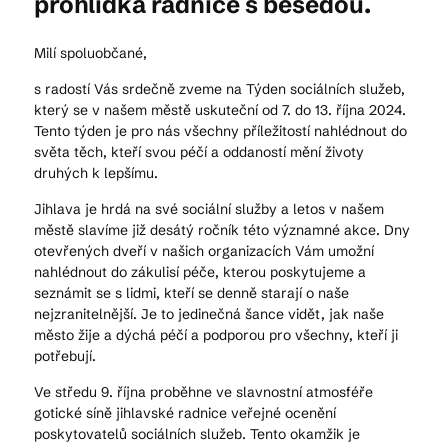
prohlídka radnice s besedou.
Milí spoluobčané,
s radostí Vás srdečně zveme na Týden sociálních služeb,
který se v našem městě uskuteční od 7. do 13. října 2024.
Tento týden je pro nás všechny příležitostí nahlédnout do
světa těch, kteří svou péčí a oddaností mění životy
druhých k lepšímu.
Jihlava je hrdá na své sociální služby a letos v našem
městě slavíme již desátý ročník této významné akce. Dny
otevřených dveří v našich organizacích Vám umožní
nahlédnout do zákulisí péče, kterou poskytujeme a
seznámit se s lidmi, kteří se denně starají o naše
nejzranitelnější. Je to jedinečná šance vidět, jak naše
město žije a dýchá péčí a podporou pro všechny, kteří ji
potřebují.
Ve středu 9. října proběhne ve slavnostní atmosféře
gotické síně jihlavské radnice veřejné ocenění
poskytovatelů sociálních služeb. Tento okamžik je