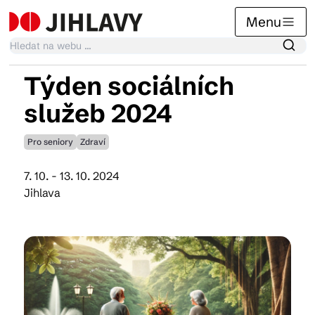
Menu
Týden sociálních
Kalendář akcí
služeb 2024
Pro seniory
Zdraví
Tradiční akce
7. 10. - 13. 10. 2024
Jihlava
Články
Suvenýry
Praktické info