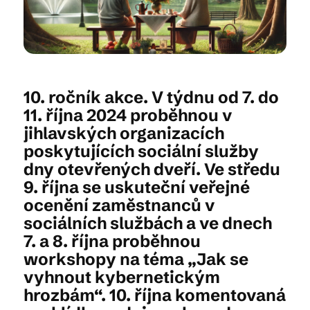
Kam vyrazit
10. ročník akce. V týdnu od 7. do
CS
EN
DE
11. října 2024 proběhnou v
jihlavských organizacích
poskytujících sociální služby
dny otevřených dveří. Ve středu
9. října se uskuteční veřejné
© 2026 Brána Jihlavy
ocenění zaměstnanců v
sociálních službách a ve dnech
7. a 8. října proběhnou
workshopy na téma „Jak se
vyhnout kybernetickým
hrozbám“. 10. října komentovaná