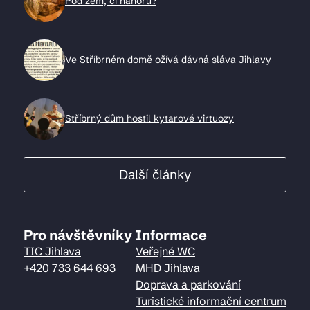
Pod zem, či nahoru?
Ve Stříbrném domě ožívá dávná sláva Jihlavy
Stříbrný dům hostil kytarové virtuozy
Další články
Pro návštěvníky
Informace
TIC Jihlava
Veřejné WC
+420 733 644 693
MHD Jihlava
Doprava a parkování
Turistické informační centrum