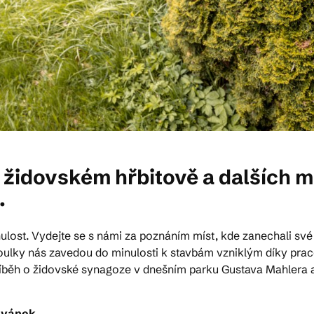
idovském hřbitově a dalších mí
.
nulost. Vydejte se s námi za poznáním míst, kde zanechali s
? Toulky nás zavedou do minulosti k stavbám vzniklým díky prac
 příběh o židovské synagoze v dnešním parku Gustava Mahlera 
ivánek.