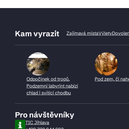
Kam vyrazit
Zajímavá místa
Výlety
Dovole
Odpočinek od tropů.
Pod zem, či nah
Podzemní labyrint nabízí
chlad i svítící chodbu
Pro návštěvníky
TIC Jihlava