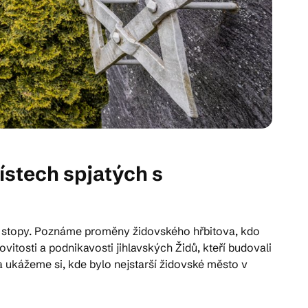
stech spjatých s
vé stopy. Poznáme proměny židovského hřbitova, kdo
ovitosti a podnikavosti jihlavských Židů, kteří budovali
a ukážeme si, kde bylo nejstarší židovské město v