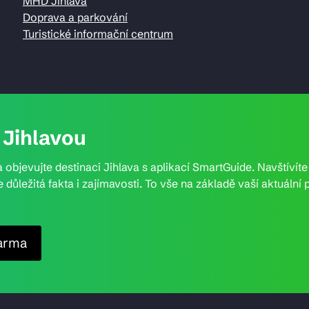
MHD Jihlava
Doprava a parkování
Turistické informační centrum
Jihlavou
 objevujte destinaci Jihlava s aplikací SmartGuide. Navštívít
e důležitá fakta i zajímavosti. To vše na základě vaší aktuál
arma