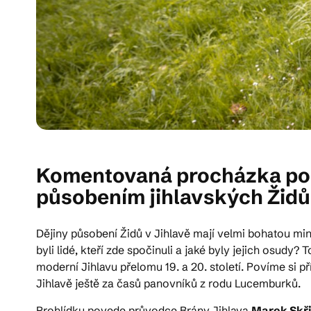
Komentovaná procházka po ž
působením jihlavských Židů
Dějiny působení Židů v Jihlavě mají velmi bohatou mi
byli lidé, kteří zde spočinuli a jaké byly jejich osudy
moderní Jihlavu přelomu 19. a 20. století. Povíme si
Jihlavě ještě za časů panovníků z rodu Lucemburků.
Prohlídku povede průvodce Brány Jihlava
Marek Skř