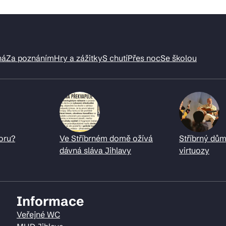
ná
Za poznáním
Hry a zážitky
S chutí
Přes noc
Se školou
oru?
Ve Stříbrném domě ožívá
Stříbrný dům
dávná sláva Jihlavy
virtuozy
Informace
Veřejné WC