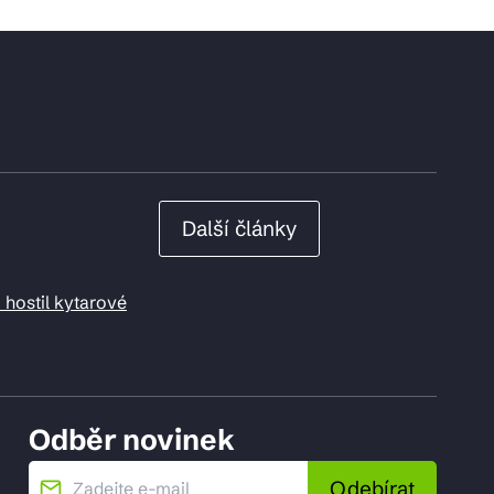
Další články
 hostil kytarové
Odběr novinek
Odebírat