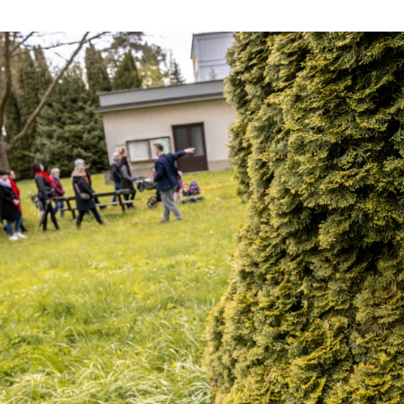
ktické info
m vyrazit
CS
EN
DE
© 2026 Brána Jihlavy