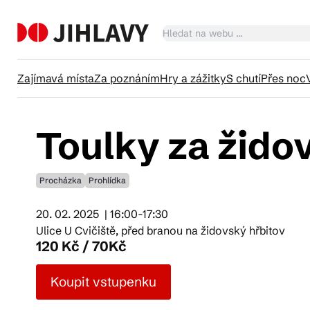
Zajímavá místa
Za poznáním
Hry a zážitky
S chutí
Přes noc
Toulky za židov
Ka
Procházka
Prohlídka
Tr
20. 02. 2025
| 16:00-17:30
Ulice U Cvičiště, před branou na židovský hřbitov
Čl
120 Kč / 70Kč
Koupit vstupenku
Su