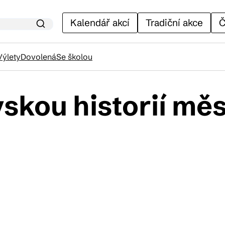
Kalendář akcí
Tradiční akce
Č
Výlety
Dovolená
Se školou
skou historií měs
lendář akcí
adiční akce
ánky
venýry