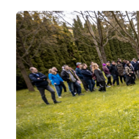
Pra
Ka