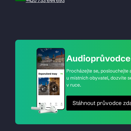
+420 733 644 693
Audioprůvodce 
Procházejte se, poslouchejte a
u místních obyvatel, dozvíte s
v ruce.
Stáhnout průvodce zd