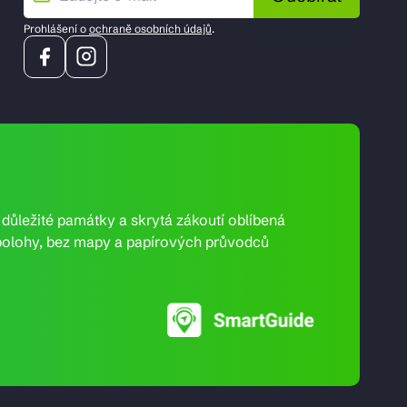
Prohlášení o
ochraně osobních údajů
.
e důležité památky a skrytá zákoutí oblíbená
ní polohy, bez mapy a papírových průvodců