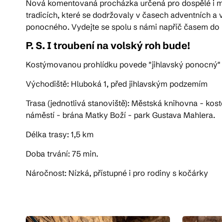
Nová komentovaná procházka určená pro dospělé i m
tradicích, které se dodržovaly v časech adventních 
ponocného. Vydejte se spolu s námi napříč časem do m
P. S. I troubení na volský roh bude!
Kostýmovanou prohlídku povede "jihlavský ponocný
Východiště: Hluboká 1, před jihlavským podzemím
Trasa (jednotlivá stanoviště): Městská knihovna - ko
náměstí - brána Matky Boží - park Gustava Mahlera.
Délka trasy: 1,5 km
Doba trvání: 75 min.
Náročnost: Nízká, přístupné i pro rodiny s kočárky