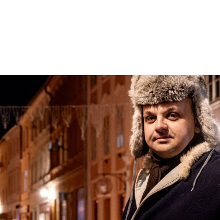
ktické info
m vyrazit
CS
EN
DE
© 2026 Brána Jihlavy