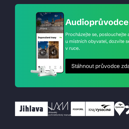
Audioprůvodce 
Procházejte se, poslouchejte a
u místních obyvatel, dozvíte s
v ruce.
Stáhnout průvodce zd