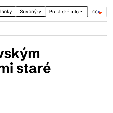
lánky
Suvenýry
Praktické info
CS
avským
mi staré