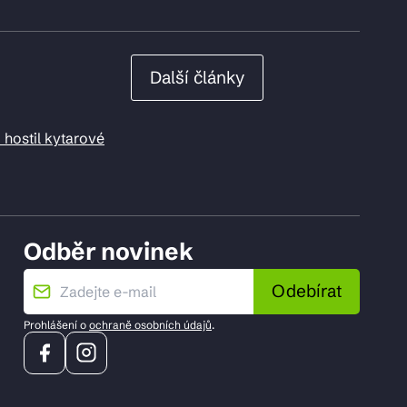
Další články
 hostil kytarové
Odběr novinek
Odebírat
Prohlášení o
ochraně osobních údajů
.