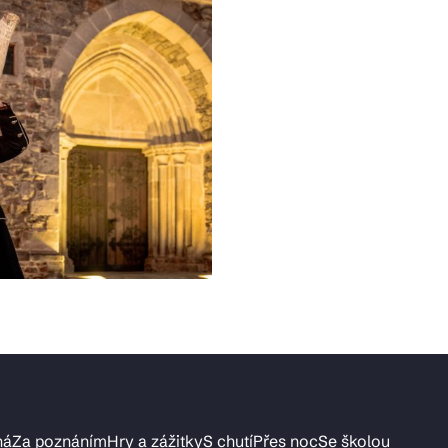
ná
Za poznáním
Hry a zážitky
S chutí
Přes noc
Se školou