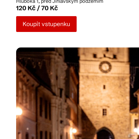
Hluboká 1, před Jihlavským podzemím
120 Kč / 70 Kč
Pra
Koupit vstupenku
Ka