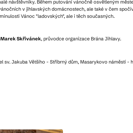
alé návštěvníky. Během putování vánočně osvětleným městem
a vánočních v jihlavských domácnostech, ale také v čem spoč
inulosti Vánoc "ladovských", ale i těch současných.
"
Marek Skřivánek
, průvodce organizace Brána Jihlavy.
stel sv. Jakuba Většího - Stříbrný dům, Masarykovo náměstí -