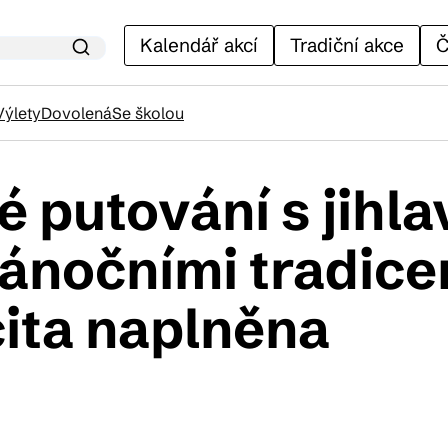
Kalendář akcí
Tradiční akce
Č
Výlety
Dovolená
Se školou
 putování s jihl
lendář akcí
nočními tradice
adiční akce
cita naplněna
ánky
venýry