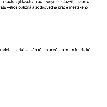
 spolu s jihlavským ponocným se dozvíte nejen o
ívala velice obtížná a zodpovědná práce městského
 hradební parkán s vánočním osvětlením - minoritské