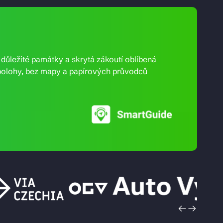
e důležité památky a skrytá zákoutí oblíbená
ní polohy, bez mapy a papírových průvodců