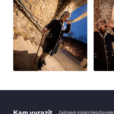
Kam vyrazit
Zajímavá místa
Výlety
Dovole