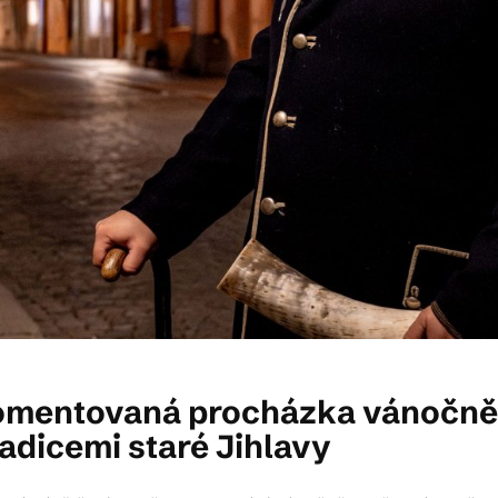
entovaná procházka vánočně o
dicemi staré Jihlavy