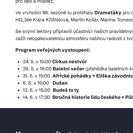
pro děti a mládež.
Ve vrcholící 86. sezóně tu probíhaly
Dramaťáky
pro o
HD_Jéé Klára Křišťálová, Martin Kollár, Marina Toma
Se svými lektory připravili účastníci našich pravideln
zažít neopakovatelnou atmosféru nabitou radostí z tvo
Program veřejných vystoupení:
24. 5. v 15:00
Cirkus nestvůr
29. 5. v 16:00
Baletní večer
(přehlídka baletních k
31. 5. v 15:00
Africké pohádky + Eliška závodni
6. 6. v 15:00
Dušan
13. 6. v 15:00
Budeš to ty
14. 6. v 17:30
Stručná historie lidu českého + P