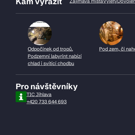
Kam vyrazit
Zajímavá místa
Výlety
Dovole
Odpočinek od tropů.
Pod zem, či nah
Podzemní labyrint nabízí
chlad i svítící chodbu
Pro návštěvníky
TIC Jihlava
+420 733 644 693