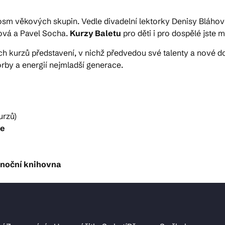
sm věkových skupin. Vedle divadelní lektorky Denisy Bláhov
nová a Pavel Socha.
Kurzy Baletu
pro děti i pro dospělé jste
ých kurzů představení, v nichž předvedou své talenty a nové d
rby a energií nejmladší generace.
urzů)
ce
ůlnoční knihovna