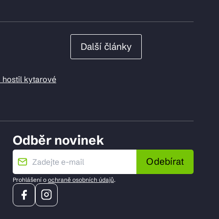
Další články
 hostil kytarové
Odběr novinek
Odebírat
Prohlášení o
ochraně osobních údajů
.