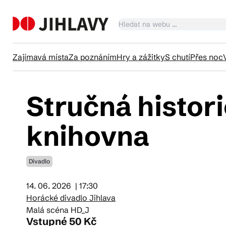
Zajímavá místa
Za poznáním
Hry a zážitky
S chutí
Přes noc
Stručná histori
Ka
knihovna
Tr
Divadlo
Čl
14. 06. 2026
| 17:30
Horácké divadlo Jihlava
Malá scéna HD_J
Su
Vstupné 50 Kč