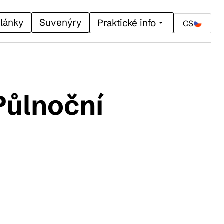
lánky
Suvenýry
Praktické info
CS
Půlnoční