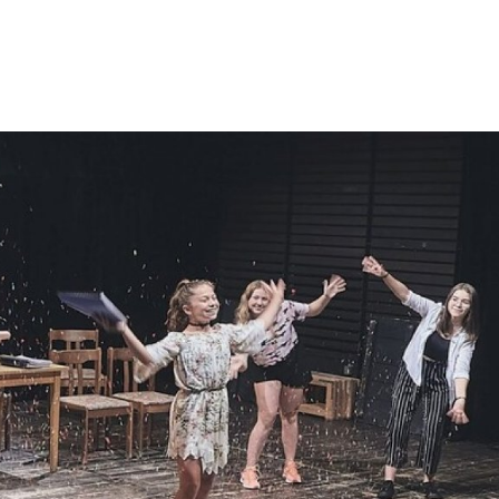
ktické info
m vyrazit
CS
EN
DE
© 2026 Brána Jihlavy