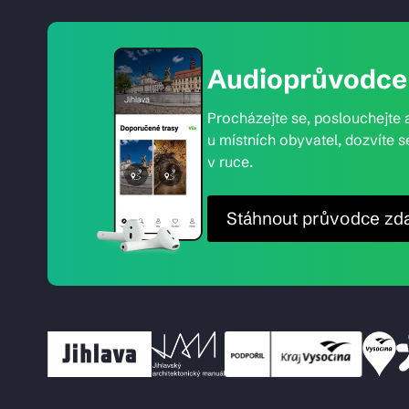
Audioprůvodce 
Procházejte se, poslouchejte a
u místních obyvatel, dozvíte s
v ruce.
Stáhnout průvodce zd