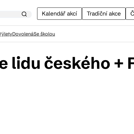
Kalendář akcí
Tradiční akce
Č
Výlety
Dovolená
Se školou
e lidu českého + 
lendář akcí
adiční akce
ánky
venýry