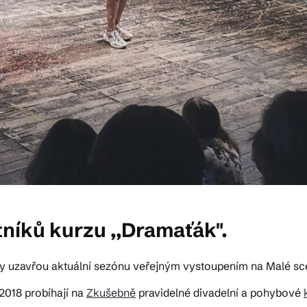
níků kurzu ,,Dramaťák".
bny uzavřou aktuální sezónu veřejným vystoupením na Malé sc
2018 probíhají na
Zkušebně
pravidelné divadelní a pohybové