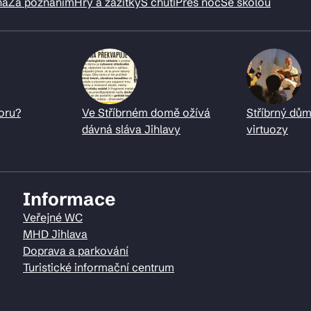
ná
Za poznáním
Hry a zážitky
S chutí
Přes noc
Se školou
oru?
Ve Stříbrném domě ožívá
Stříbrný dům
dávná sláva Jihlavy
virtuozy
Informace
Veřejné WC
MHD Jihlava
Doprava a parkování
Turistické informační centrum