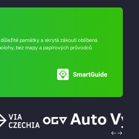
e důležité památky a skrytá zákoutí oblíbená
ní polohy, bez mapy a papírových průvodců