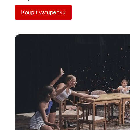
Koupit vstupenku
Pra
Ka