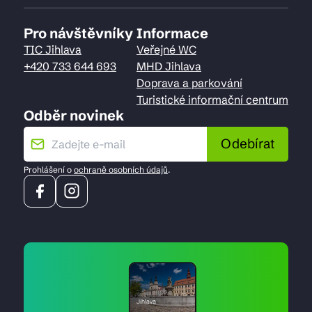
Pro návštěvníky
Informace
TIC Jihlava
Veřejné WC
+420 733 644 693
MHD Jihlava
Doprava a parkování
Turistické informační centrum
Odběr novinek
Odebírat
Prohlášení o
ochraně osobních údajů
.