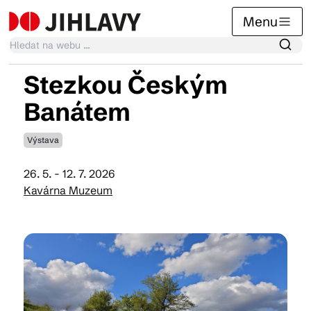
Menu
Stezkou Českým
Kalendář akcí
Banátem
Výstava
Tradiční akce
26. 5. - 12. 7. 2026
Kavárna Muzeum
Články
Suvenýry
Praktické info