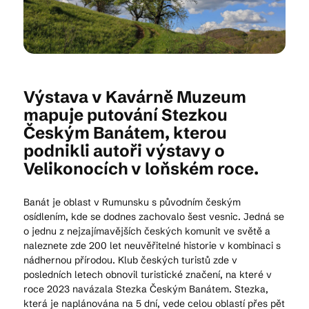
Kam vyrazit
Výstava v Kavárně Muzeum
CS
EN
DE
mapuje putování Stezkou
Českým Banátem, kterou
podnikli autoři výstavy o
Velikonocích v loňském roce.
© 2026 Brána Jihlavy
Banát je oblast v Rumunsku s původním českým
osídlením, kde se dodnes zachovalo šest vesnic. Jedná se
o jednu z nejzajímavějších českých komunit ve světě a
naleznete zde 200 let neuvěřitelné historie v kombinaci s
nádhernou přírodou. Klub českých turistů zde v
posledních letech obnovil turistické značení, na které v
roce 2023 navázala Stezka Českým Banátem. Stezka,
která je naplánována na 5 dní, vede celou oblastí přes pět