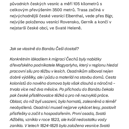
původních českých vesnic a měří 105 kilometrů s
celkovým převýšením 3500 metrů. Trasa začíná v
nejvýchodnější české vesnici Eibenthal, vede přes Bígr,
nejvýše položenou vesnici Rovensko, Gerník a končí v
nejstarší české obci, ve Svaté Heleně.
Jak se vlastně do Banátu Češi dostali?
Konkrétním lákadlem k migraci Čechů byly nabídky
dřevařského podnikatele Magyarlyho, který v regionu hledal
pracovní sílu pro těžbu v lesích. Osadníkům sliboval nejen
dobré výdělky, ale i půdu a materiál na stavbu domů. Cesta
kolonistů do nového domova byla však dlouhá a náročná –
trvala více než dva měsíce.
Po příchodu do Banátu čekala
pak české přistěhovalce těžká a pro ně nezvyklá práce.
Oblast, do níž byli usazeni, byla hornatá, zalesněná a téměř
neobydlená. Osadníci museli nejprve vykácet lesy, postavit
přístřešky a začít s hospodařením. První osada, Svatá
Alžběta, vznikla v roce 1823, ale kvůli nedostatku vody
zanikla. V letech 1824–1825 byla založena vesnice Svatá