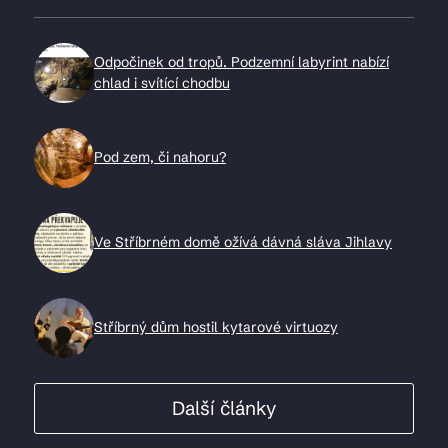
Odpočinek od tropů. Podzemní labyrint nabízí
chlad i svítící chodbu
Pod zem, či nahoru?
Ve Stříbrném domě ožívá dávná sláva Jihlavy
Stříbrný dům hostil kytarové virtuozy
Další články