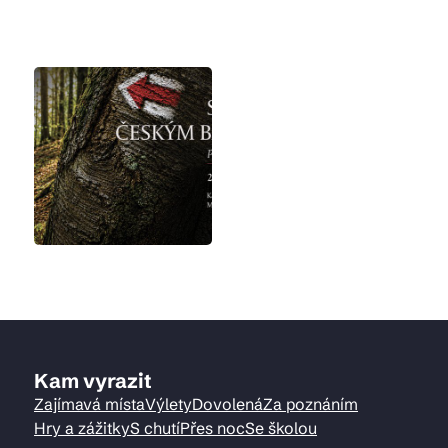
Kam vyrazit
Zajímavá místa
Výlety
Dovolená
Za poznáním
Hry a zážitky
S chutí
Přes noc
Se školou